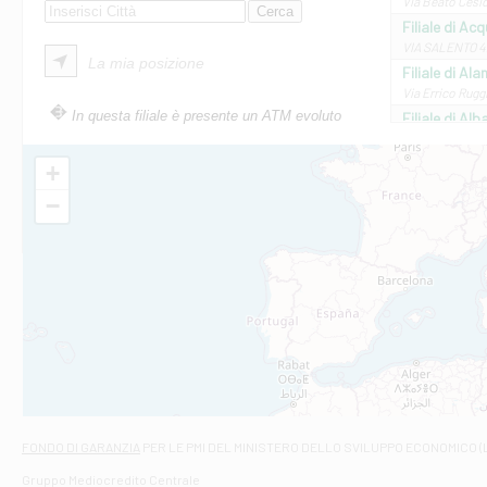
Via Beato Cesid
Filiale di Ac
VIA SALENTO 42
La mia posizione
Filiale di Ala
Via Errico Ruggi
In questa filiale è presente un ATM evoluto
Filiale di Al
Via Roma, 13 - 
Filiale di Al
+
VIA VITTORIO V
−
Filiale di Am
STATALE 18/17 
Filiale di An
C.SO VITTORIO 
Filiale di And
VIALE CRISPI 50
Filiale di Ars
Viale San Franc
Filiale di Asc
Via Napoli - As
Filiale di At
FONDO DI GARANZIA
PER LE PMI DEL MINISTERO DELLO SVILUPPO ECONOMICO (
Contrada Piana 
Gruppo Mediocredito Centrale
Filiale di At