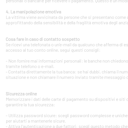
personali o bancarie per ricevere il pagamento. Questo è un modo 
4. La manipolazione emotiva
La vittima viene avvicinata da persone che si presentano come ami
approfittando della sensibilità e della fragilità emotiva degli anzi
Cosa fare in caso di contatto sospetto
Se ricevi una telefonata o un’e-mail da qualcuno che afferma di ess
accesso al tuo conto online, segui questi consigli:
- Non fornire mai informazioni personali: le banche non chiedono m
tramite telefono o e-mail.
- Contatta direttamente la tua banca: se hai dubbi, chiama il num
situazione e non chiamare il numero inviato tramite messaggio o
Sicurezza online
Memorizzare i dati delle carte di pagamento su dispositivi e siti
garantire la tua sicurezza:
- Utilizza password sicure: scegli password complesse e uniche 
per aiutarti a mantenerle sicure.
- Attiva l'autenticazione a due fattori: scegli questo metodo che