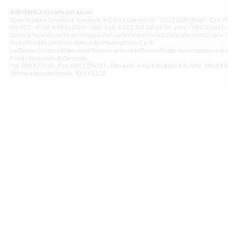
Corso Elio Adria
BdM BANCA Società per azioni
Filiale di Ave
Sede legale e Direzione Generale in Corso Cavour, 19 - 70122 BARI (Italy) - Cod.
IVA MCC - P. IVA 16868201001 - Cap. Soc. € 622.303.241,00 int. vers. - REA 105047 -
VIA PARTENIO 4
Società facente parte del Gruppo Bancario Mediocredito Centrale, iscritto al n. 10
Filiale di Av
MedioCredito Centrale-Banca del Mezzogiorno S.p.A.
La Banca iscritta all'Albo delle Banche presso la Banca d'ltalia, autorizzata per le
VIA F. SAPORITO
Fondo Nazionale di Garanzia.
Filiale di Av
Tel: 080 5274 111 - Fax: 080 5274 751 - Sito web: www.bdmbanca.it - Info: info@b
Piazza Torlonia
Ultimo aggiornamento: 10/01/2023
Filiale di Avi
PIAZZA E. GIAN
Filiale di Bai
VIA G. LIPPIELL
Filiale di Bar
CORSO VITTORIO
Filiale di Ba
VIALE PAPA GIOV
Filiale di Bar
VIA LEMBO 36 C
Filiale di Ba
VIA AMENDOLA 1
Filiale di Ba
VIA FAVIA 3 - Ba