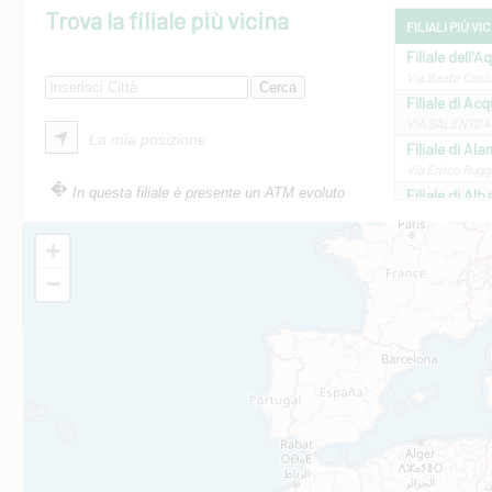
Trova la filiale più vicina
FILIALI PIÙ VI
Filiale dell'A
Via Beato Cesid
Filiale di Ac
VIA SALENTO 42
La mia posizione
Filiale di Ala
Via Errico Ruggi
In questa filiale è presente un ATM evoluto
Filiale di Al
Via Roma, 13 - 
Filiale di Al
+
VIA VITTORIO V
−
Filiale di Am
STATALE 18/17 
Filiale di An
C.SO VITTORIO 
Filiale di And
VIALE CRISPI 50
Filiale di Ars
Viale San Franc
Filiale di Asc