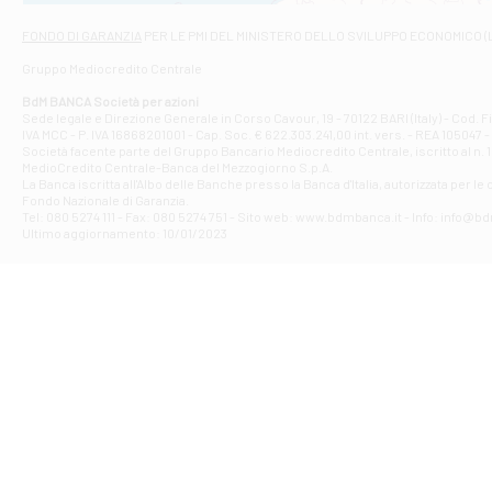
Via Napoli - As
Filiale di At
FONDO DI GARANZIA
PER LE PMI DEL MINISTERO DELLO SVILUPPO ECONOMICO (
Contrada Piana 
Gruppo Mediocredito Centrale
Filiale di At
Corso Elio Adria
BdM BANCA Società per azioni
Filiale di Ave
Sede legale e Direzione Generale in Corso Cavour, 19 - 70122 BARI (Italy) - Cod.
IVA MCC - P. IVA 16868201001 - Cap. Soc. € 622.303.241,00 int. vers. - REA 105047 -
VIA PARTENIO 4
Società facente parte del Gruppo Bancario Mediocredito Centrale, iscritto al n. 10
Filiale di Av
MedioCredito Centrale-Banca del Mezzogiorno S.p.A.
La Banca iscritta all'Albo delle Banche presso la Banca d'ltalia, autorizzata per le
VIA F. SAPORITO
Fondo Nazionale di Garanzia.
Filiale di Av
Tel: 080 5274 111 - Fax: 080 5274 751 - Sito web: www.bdmbanca.it - Info: info@b
Piazza Torlonia
Ultimo aggiornamento: 10/01/2023
Filiale di Avi
PIAZZA E. GIAN
Filiale di Bai
VIA G. LIPPIELL
Filiale di Bar
CORSO VITTORIO
Filiale di Ba
VIALE PAPA GIOV
Filiale di Bar
VIA LEMBO 36 C
Filiale di Ba