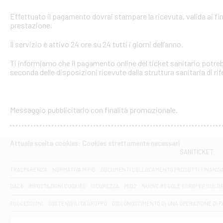
Effettuato il pagamento dovrai stampare la ricevuta, valida ai fin
prestazione.
Il servizio è attivo 24 ore su 24 tutti i giorni dell’anno.
Ti informiamo che il pagamento online del ticket sanitario potreb
seconda delle disposizioni ricevute dalla struttura sanitaria di ri
Messaggio pubblicitario con finalità promozionale.
Attuale scelta cookies: Cookies strettamente necessari
SANITICKET
TRASPARENZA
NORMATIVA MIFID
DOCUMENTI COLLOCAMENTO PRODOTTI FINANZI
DAC6
IMPOSTAZIONI COOKIES
SICUREZZA
PSD2
NUOVE REGOLE EUROPEE SUL D
SUCCESSIONI
SOSTENIBILITA' GRUPPO
DISCONOSCIMENTO DI UNA OPERAZIONE DI 