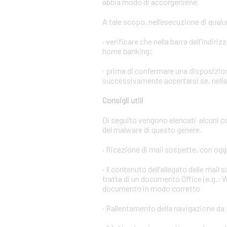
abbia modo di accorgersene.
A tale scopo, nell’esecuzione di qual
· verificare che nella barra dell'indiri
home banking;
· prima di confermare una disposizion
successivamente accertarsi se, nella l
Consigli utili
Di seguito vengono elencati alcuni c
del malware di questo genere.
· Ricezione di mail sospette, con ogge
· Il contenuto dell’allegato delle mail
tratta di un documento Office (e.g.: W
documento in modo corretto
· Rallentamento della navigazione da 