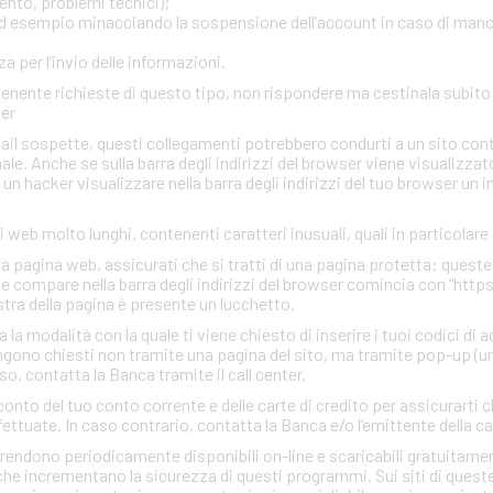
ento, problemi tecnici);
, ad esempio minacciando la sospensione dell’account in caso di man
 per l’invio delle informazioni.
ontenente richieste di questo tipo, non rispondere ma cestinala subi
ter
mail sospette, questi collegamenti potrebbero condurti a un sito con
inale. Anche se sulla barra degli indirizzi del browser viene visualizzato
r un hacker visualizzare nella barra degli indirizzi del tuo browser un 
zi web molto lunghi, contenenti caratteri inusuali, quali in particolare
una pagina web, assicurati che si tratti di una pagina protetta: quest
che compare nella barra degli indirizzi del browser comincia con “http
estra della pagina è presente un lucchetto.
a modalità con la quale ti viene chiesto di inserire i tuoi codici di 
gono chiesti non tramite una pagina del sito, ma tramite pop-up (un
so, contatta la Banca tramite il call center.
conto del tuo conto corrente e delle carte di credito per assicurarti c
ettuate. In caso contrario, contatta la Banca e/o l’emittente della ca
rendono periodicamente disponibili on-line e scaricabili gratuitamen
he incrementano la sicurezza di questi programmi. Sui siti di quest