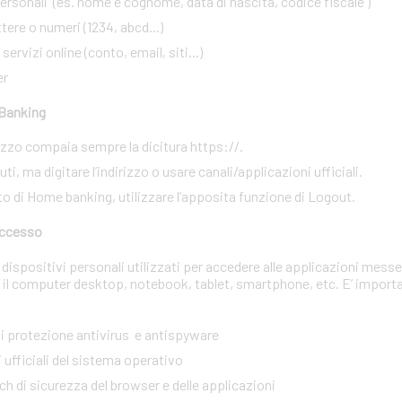
rsonali (es. nome e cognome, data di nascita, codice fiscale )
ere o numeri (1234, abcd...)
ervizi online (conto, email, siti...)
er
 Banking
irizzo compaia sempre la dicitura https://.
i, ma digitare l’indirizzo o usare canali/applicazioni ufficiali.
to di Home banking, utilizzare l’apposita funzione di Logout.
 accesso
dispositivi personali utilizzati per accedere alle applicazioni messe
 il computer desktop, notebook, tablet, smartphone, etc. E’ import
 di protezione antivirus e antispyware
 ufficiali del sistema operativo
tch di sicurezza del browser e delle applicazioni