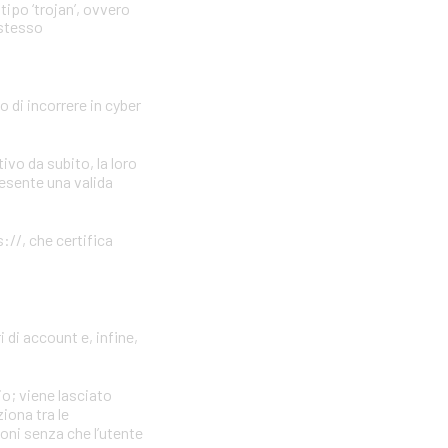
tipo ‘trojan’, ovvero
 stesso
o di incorrere in cyber
vo da subito, la loro
resente una valida
://, che certifica
 di account e, infine,
io; viene lasciato
iona tra le
ioni senza che l’utente