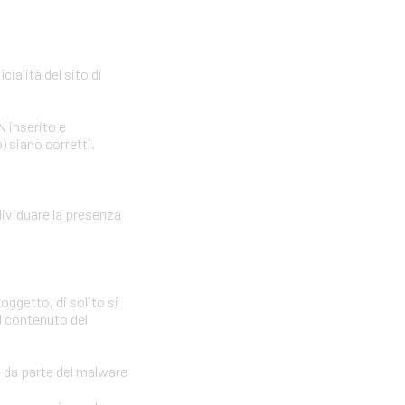
cialità del sito di
N inserito e
) siano corretti.
dividuare la presenza
oggetto, di solito si
il contenuto del
e da parte del malware