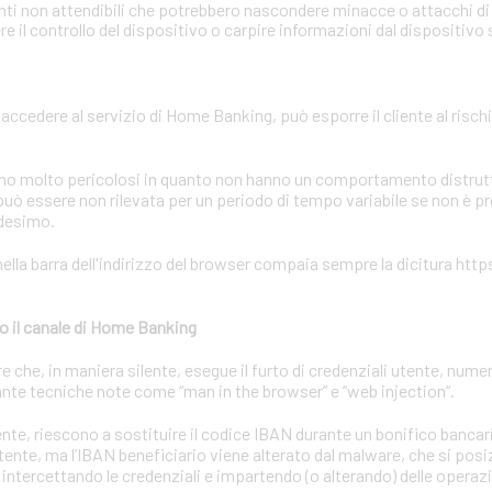
onti non attendibili che potrebbero nascondere minacce o attacchi di 
 il controllo del dispositivo o carpire informazioni dal dispositivo
r accedere al servizio di Home Banking, può esporre il cliente al rischi
sono molto pericolosi in quanto non hanno un comportamento distrutti
uò essere non rilevata per un periodo di tempo variabile se non è p
edesimo.
ella barra dell'indirizzo del browser compaia sempre la dicitura https
o il canale di Home Banking
he, in maniera silente, esegue il furto di credenziali utente, numeri
nte tecniche note come “man in the browser” e “web injection“.
utente, riescono a sostituire il codice IBAN durante un bonifico bancar
utente, ma l’IBAN beneficiario viene alterato dal malware, che si posiz
 intercettando le credenziali e impartendo (o alterando) delle operaz