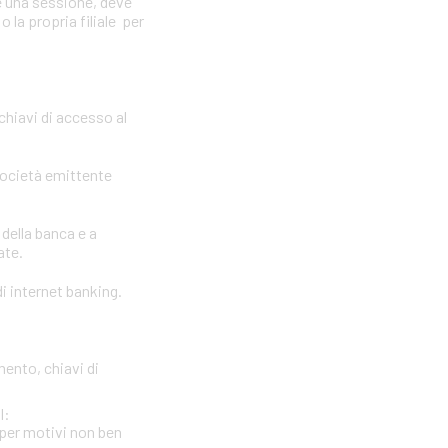
e una sessione, deve
 la propria filiale per
 chiavi di accesso al
società emittente
 della banca e a
ate.
i internet banking.
mento, chiavi di
l:
per motivi non ben