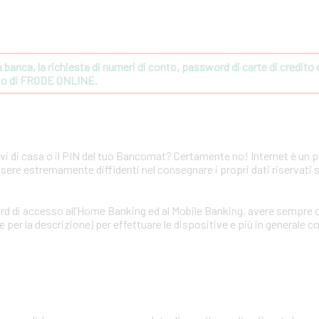
banca, la richiesta di numeri di conto, password di carte di credito o 
ivo di FRODE ONLINE.
avi di casa o il PIN del tuo Bancomat? Certamente no! Internet è un 
ssere estremamente diffidenti nel consegnare i propri dati riservati 
rd di accesso all’Home Banking ed al Mobile Banking, avere sempre c
per la descrizione) per effettuare le dispositive e più in generale co