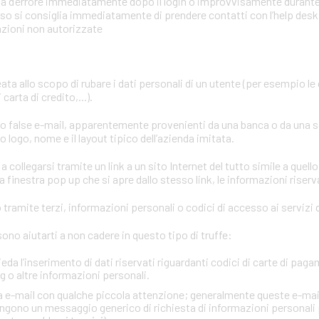
mata d’errore immediatamente dopo il login o improvvisamente durant
aso si consiglia immediatamente di prendere contatti con l’help desk o
azioni non autorizzate
eata allo scopo di rubare i dati personali di un utente (per esempio le
carta di credito,...).
ano false e-mail, apparentemente provenienti da una banca o da una 
 logo, nome e il layout tipico dell’azienda imitata.
a collegarsi tramite un link a un sito Internet del tutto simile a quello
 finestra pop up che si apre dallo stesso link, le informazioni riserv
tramite terzi, informazioni personali o codici di accesso ai servizi d
no aiutarti a non cadere in questo tipo di truffe:
ieda l’inserimento di dati riservati riguardanti codici di carte di paga
 o altre informazioni personali.
via e-mail con qualche piccola attenzione; generalmente queste e-mai
gono un messaggio generico di richiesta di informazioni personali 