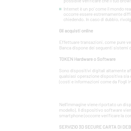
possibile verificare che il tuo brow
Internet è un po’ come il mondo re
occorre essere estremamente diffiden
chiedendo. In caso di dubbio, rivolg
Gli acquisti online
Effettuare transazioni, come pure ven
Banca dispone dei seguenti sistemi d
TOKEN Hardware o Software
Sono dispositivi digitali altamente 
qualsiasi operazione dispositiva sia
(costi e informazioni come da Fogli i
Nell’immagine viene riportato un dispo
modello). Il dispositivo software vien
smartphone (occorre verificare la co
SERVIZIO 3D SECURE CARTA DI DE