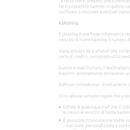
· Il fatto che si presenti una scher
far insospettire l’utente; in questo c
verificare o revocare eventuali trans
Il phishing
Il phishing è una frode informatica id
servizio di home banking, il numero di 
Viene attuato da truffatori che invi
carte di credito, composte utilizzando
Queste e-mail invitano il destinatario 
inserirvi, generalmente attraverso una
BdM non richiede mai, direttamente o 
Ecco alcune semplici regole che posso
Diffida di qualunque mail che ti rich
accesso al servizio di home banking
È possibile riconoscere le truffe 
- non sono personalizzate e conten