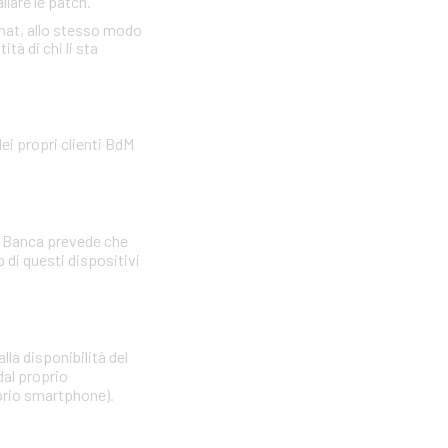
llare le patch.
omat, allo stesso modo
tà di chi li sta
ei propri clienti BdM
La Banca prevede che
di questi dispositivi
lla disponibilità del
dal proprio
oprio smartphone).