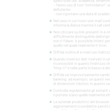
specificati (es. scadenza, smarrim
- fanno uso di toni “intimidatori”
dell’utente;
- non riportano una data di scadenza
Nel caso in cui ricevi un’e-mail c
informa la Banca tramite il call cen
Non cliccare su link presenti in e-
difficilmente distinguibile dall’orig
non ti fidare: è possibile infatti pe
quello nel quale realmente ti trovi.
Diffida inoltre di e-mail con indiriz
Quando inserisci dati riservati in 
riconoscibili in quanto l’indirizzo 
“http://” e nella parte in basso a d
Diffida se improvvisamente cambia l
banking: ad esempio, se questi ven
di dimensioni ridotte). In questo ca
Controlla regolarmente gli estratti 
riportate siano quelle realmente eff
Le aziende produttrici dei browser 
aggiornamenti (cosiddette patch) c