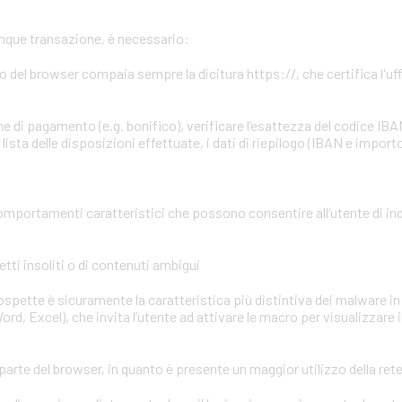
unque transazione, è necessario:
zzo del browser compaia sempre la dicitura https://, che certifica l'uffi
e di pagamento (e.g. bonifico), verificare l’esattezza del codice IBA
ista delle disposizioni effettuate, i dati di riepilogo (IBAN e importo
omportamenti caratteristici che possono consentire all’utente di in
tti insoliti o di contenuti ambigui
 sospette è sicuramente la caratteristica più distintiva dei malware in 
ord, Excel), che invita l’utente ad attivare le macro per visualizzare 
parte del browser, in quanto è presente un maggior utilizzo della ret