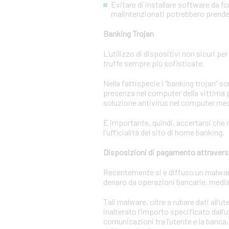
Evitare di installare software da f
malintenzionati potrebbero prendere
Banking Trojan
L’utilizzo di dispositivi non sicuri pe
truffe sempre più sofisticate.
Nella fattispecie i “banking trojan” 
presenza nel computer della vittima p
soluzione antivirus nel computer m
È importante, quindi, accertarsi che n
l'ufficialità del sito di home banking.
Disposizioni di pagamento attravers
Recentemente si è diffuso un malware c
denaro da operazioni bancarie, media
Tali malware, oltre a rubare dati all’
inalterato l’importo specificato dall’
comunicazioni tra l’utente e la banca,