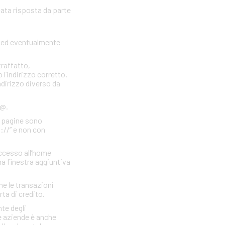
cata risposta da parte
to ed eventualmente
traffatto,
 l’indirizzo corretto,
indirizzo diverso da
 @.
e pagine sono
s://” e non con
accesso all’home
a finestra aggiuntiva
he le transazioni
rta di credito.
te degli
e aziende è anche