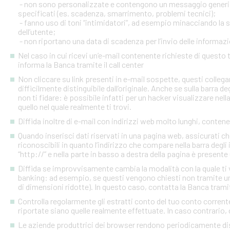
- non sono personalizzate e contengono un messaggio generico
specificati (es. scadenza, smarrimento, problemi tecnici);
- fanno uso di toni “intimidatori”, ad esempio minacciando la
dell’utente;
- non riportano una data di scadenza per l’invio delle informazi
Nel caso in cui ricevi un’e-mail contenente richieste di quest
informa la Banca tramite il call center
Non cliccare su link presenti in e-mail sospette, questi colleg
difficilmente distinguibile dall’originale. Anche se sulla barra de
non ti fidare: è possibile infatti per un hacker visualizzare nell
quello nel quale realmente ti trovi.
Diffida inoltre di e-mail con indirizzi web molto lunghi, contenen
Quando inserisci dati riservati in una pagina web, assicurati c
riconoscibili in quanto l’indirizzo che compare nella barra degl
“http://” e nella parte in basso a destra della pagina è presente
Diffida se improvvisamente cambia la modalità con la quale ti v
banking: ad esempio, se questi vengono chiesti non tramite un
di dimensioni ridotte). In questo caso, contatta la Banca tramite
Controlla regolarmente gli estratti conto del tuo conto corrente 
riportate siano quelle realmente effettuate. In caso contrario, c
Le aziende produttrici dei browser rendono periodicamente disp