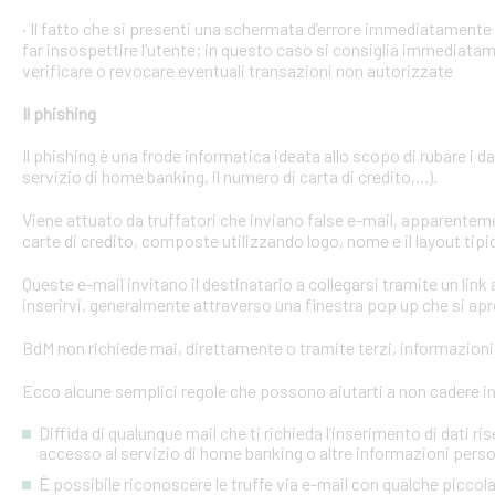
· Il fatto che si presenti una schermata d’errore immediatament
far insospettire l’utente; in questo caso si consiglia immediatame
verificare o revocare eventuali transazioni non autorizzate
Il phishing
Il phishing è una frode informatica ideata allo scopo di rubare i d
servizio di home banking, il numero di carta di credito,...).
Viene attuato da truffatori che inviano false e-mail, apparente
carte di credito, composte utilizzando logo, nome e il layout tipi
Queste e-mail invitano il destinatario a collegarsi tramite un link a
inserirvi, generalmente attraverso una finestra pop up che si apre
BdM non richiede mai, direttamente o tramite terzi, informazioni p
Ecco alcune semplici regole che possono aiutarti a non cadere in 
Diffida di qualunque mail che ti richieda l’inserimento di dati ri
accesso al servizio di home banking o altre informazioni perso
È possibile riconoscere le truffe via e-mail con qualche picco