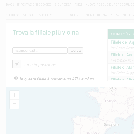
DAC6
IMPOSTAZIONI COOKIES
SICUREZZA
PSD2
NUOVE REGOLE EUROPEE SUL D
SUCCESSIONI
SOSTENIBILITA' GRUPPO
DISCONOSCIMENTO DI UNA OPERAZIONE DI 
Trova la filiale più vicina
FILIALI PIÙ VI
Filiale dell'A
Via Beato Cesid
Filiale di Ac
VIA SALENTO 42
La mia posizione
Filiale di Ala
Via Errico Ruggi
In questa filiale è presente un ATM evoluto
Filiale di Al
Via Roma, 13 - 
Filiale di Al
+
VIA VITTORIO V
−
Filiale di Am
STATALE 18/17 
Filiale di An
C.SO VITTORIO 
Filiale di And