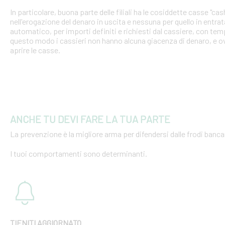
In particolare, buona parte delle filiali ha le cosiddette casse "cash
nell'erogazione del denaro in uscita e nessuna per quello in entra
automatico, per importi definiti e richiesti dal cassiere, con tempi
questo modo i cassieri non hanno alcuna giacenza di denaro, e o
aprire le casse.
ANCHE TU DEVI FARE LA TUA PARTE
La prevenzione è la migliore arma per difendersi dalle frodi bancar
I tuoi comportamenti sono determinanti.
TIENITI AGGIORNATO