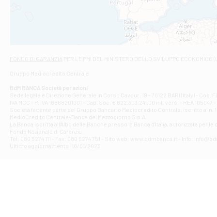
VIALE CRISPI 50
Filiale di Ars
Viale San Franc
Filiale di Asc
Via Napoli - As
Filiale di At
FONDO DI GARANZIA
PER LE PMI DEL MINISTERO DELLO SVILUPPO ECONOMICO (
Contrada Piana 
Gruppo Mediocredito Centrale
Filiale di At
Corso Elio Adria
BdM BANCA Società per azioni
Filiale di Ave
Sede legale e Direzione Generale in Corso Cavour, 19 - 70122 BARI (Italy) - Cod.
IVA MCC - P. IVA 16868201001 - Cap. Soc. € 622.303.241,00 int. vers. - REA 105047 -
VIA PARTENIO 4
Società facente parte del Gruppo Bancario Mediocredito Centrale, iscritto al n. 10
Filiale di Av
MedioCredito Centrale-Banca del Mezzogiorno S.p.A.
La Banca iscritta all'Albo delle Banche presso la Banca d'ltalia, autorizzata per le
VIA F. SAPORITO
Fondo Nazionale di Garanzia.
Filiale di Av
Tel: 080 5274 111 - Fax: 080 5274 751 - Sito web: www.bdmbanca.it - Info: info@b
Piazza Torlonia
Ultimo aggiornamento: 10/01/2023
Filiale di Avi
PIAZZA E. GIAN
Filiale di Bai
VIA G. LIPPIELL
Filiale di Bar
CORSO VITTORIO