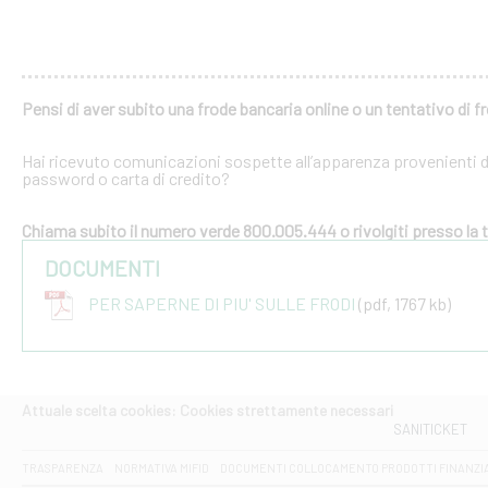
Pensi di aver subito una frode bancaria online o un tentativo di f
Hai ricevuto comunicazioni sospette all’apparenza provenienti dal
password o carta di credito?
Chiama subito il numero verde 800.005.444 o rivolgiti presso la tu
DOCUMENTI
PER SAPERNE DI PIU' SULLE FRODI
(pdf, 1767 kb)
Attuale scelta cookies: Cookies strettamente necessari
SANITICKET
TRASPARENZA
NORMATIVA MIFID
DOCUMENTI COLLOCAMENTO PRODOTTI FINANZI