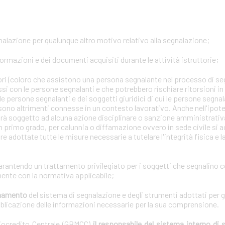
gnalazione per qualunque altro motivo relativo alla segnalazione;
formazioni e dei documenti acquisiti durante le attività istruttorie;
tori (coloro che assistono una persona segnalante nel processo di se
ssi con le persone segnalanti e che potrebbero rischiare ritorsioni i
lle persone segnalanti e dei soggetti giuridici di cui le persone segna
 sono altrimenti connesse in un contesto lavorativo. Anche nell'ipotes
arà soggetto ad alcuna azione disciplinare o sanzione amministrativa 
n primo grado, per calunnia o diffamazione ovvero in sede civile si a
e adottate tutte le misure necessarie a tutelare l'integrità fisica e 
garantendo un trattamento privilegiato per i soggetti che segnalino 
ente con la normativa applicabile;
ionamento
del sistema di segnalazione e degli strumenti adottati per g
bblicazione delle informazioni necessarie per la sua comprensione.
diocredito Centrale (GBMCC)
il responsabile del sistema interno di 