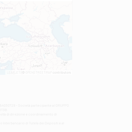
LEAFLET
| ©
OPENSTREETMAP
contributors
00254030729 - Società partecipante al GRUPPO
AlT3B.
ività di direzione e coordinamento di
o Interbancario di Tutela dei Depositi e al