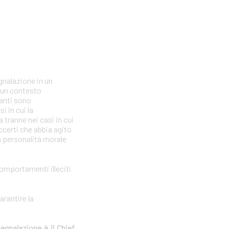
gnalazione in un
n un contesto
lanti sono
i in cui la
tranne nei casi in cui
ccerti che abbia agito
la personalità morale
comportamenti illeciti
arantire la
segnalazione è il Chief