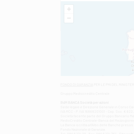
+
−
FONDO DI GARANZIA
PER LE PMI DEL MINISTE
Gruppo Mediocredito Centrale
BdM BANCA Società per azioni
Sede legale e Direzione Generale in Corso Cavo
IVA MCC - P. IVA 16868201001 - Cap. Soc. € 622.3
Società facente parte del Gruppo Bancario Medio
MedioCredito Centrale-Banca del Mezzogiorno
La Banca iscritta all'Albo delle Banche presso l
Fondo Nazionale di Garanzia.
Tel: 080 5274 111 - Fax: 080 5274 751 - Sito w