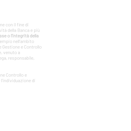
e con il fine di
vità della Banca e più
se o l’integrità della
sempio nell’ambito
e Gestione e Controllo
e, venuto a
ega, responsabile,
one Controllo e
l’individuazione di