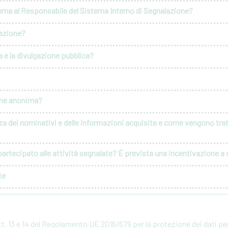
erna al Responsabile del Sistema Interno di Segnalazione?
lazione?
 e la divulgazione pubblica?
ione anonima?
za dei nominativi e delle informazioni acquisite e come vengono tratt
artecipato alle attività segnalate? È prevista una incentivazione a s
te
rtt. 13 e 14 del Regolamento UE 2016/679 per la protezione dei dati p