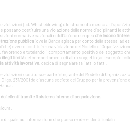
le violazioni (cd. Whistleblowing) è lo strumento messo a disposizion
che possano costituire una violazione delle norme disciplinanti le atti
posizioni normative nazionali o dell’Unione europea
che ledono l’interes
strazione pubblica
(ove la Banca agisca per conto della stessa, ad e
bliche) ovvero costituire una violazione del Modello di Organizzazion
01, favorendo e tutelando il comportamento positivo del soggetto ch
o illegittimità
del comportamento di altro soggetto (ad esempio coll
ia attività lavorativa
, decida di segnalare tali atti o fatti.
le violazioni costituisce parte integrante del Modello di Organizzazi
 D.lgs. 231/2001 da ciascuna società del Gruppo per la prevenzione e 
 Banca.
dai clienti tramite il sistema interno di segnalazione.
sicura:
i e di qualsiasi informazione che possa rendere identificabili: