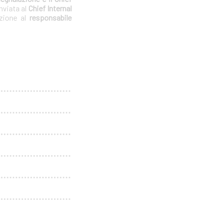
nviata al
Chief Internal
azione al
responsabile