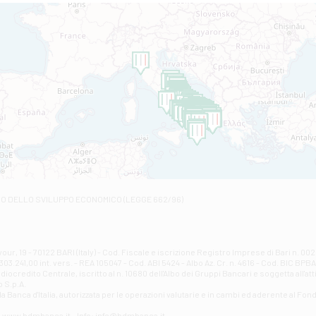
Filiale di Altamura
VIA VITTORIO VENETO 79/81 A - Altamura
Filiale di Amantea
STATALE 18/17 - Amantea
Filiale di Andretta
C.SO VITTORIO VENETO 8 - Andretta
Filiale di Andria 1 - Crispi
VIALE CRISPI 50/A - Andria
Filiale di Arsita
Viale San Francesco 6/b - Arsita
Filiale di Ascoli Piceno
Via Napoli - Ascoli Piceno
Filiale di Atessa
RO DELLO SVILUPPO ECONOMICO (LEGGE 662/96)
Contrada Piana La Fara - Via per Piazzano snc - Atessa
Filiale di Atri - Corso Adriano
Corso Elio Adriano, 1 - Atri
Filiale di Avellino - Partenio
ur, 19 - 70122 BARI (Italy) - Cod. Fiscale e iscrizione Registro Imprese di Bari n. 
03.241,00 int. vers. - REA 105047 - Cod. ABI 5424 - Albo Az. Cr. n. 4616 - Cod. BIC BPB
VIA PARTENIO 48 - Avellino
credito Centrale, iscritto al n. 10680 dell'Albo dei Gruppi Bancari e soggetta all'att
Filiale di Aversa
 S.p.A.
a Banca d'ltalia, autorizzata per le operazioni valutarie e in cambi ed aderente al Fond
VIA F. SAPORITO, 27/A - Aversa
Filiale di Avezzano - Piazza Torlonia
eb: www.bdmbanca.it - Info: info@bdmbanca.it