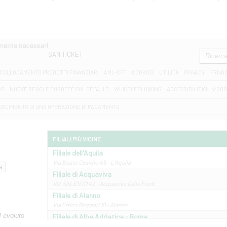
amente necessari
SANITICKET
COLLOCAMENTO PRODOTTI FINANZIARI
AML-CFT
COOKIES
UTILITÀ
PRIVACY
PRIVA
D2
NUOVE REGOLE EUROPEE SUL DEFAULT
WHISTLEBLOWING
ACCESSIBILITA' L. 4/20
OSCIMENTO DI UNA OPERAZIONE DI PAGAMENTO
FILIALI PIÙ VICINE
Filiale dell'Aquila
Via Beato Cesidio 45 - L'Aquila
Filiale di Acquaviva
VIA SALENTO 42 - Acquaviva Delle Fonti
Filiale di Alanno
Via Errico Ruggieri 18 - Alanno
M evoluto
Filiale di Alba Adriatica - Roma
Via Roma, 13 - Alba Adriatica