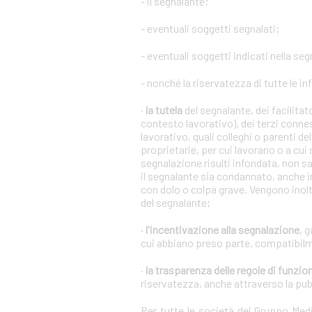
- il segnalante;
- eventuali soggetti segnalati;
- eventuali soggetti indicati nella se
- nonché la riservatezza di tutte le in
·
la tutela
del segnalante, dei facilita
contesto lavorativo), dei terzi conne
lavorativo, quali colleghi o parenti de
proprietarie, per cui lavorano o a cui
segnalazione risulti infondata, non s
il segnalante sia condannato, anche i
con dolo o colpa grave. Vengono inoltr
del segnalante;
·
l'incentivazione alla segnalazione
, 
cui abbiano preso parte, compatibilm
·
la trasparenza delle regole di funz
riservatezza, anche attraverso la pu
Per tutte le società del Gruppo Me