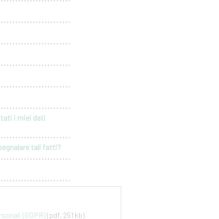
ati i miei dati
egnalare tali fatti?
ersonali (GDPR)
(pdf, 251 kb)