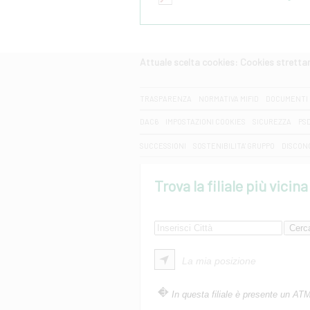
Attuale scelta cookies: Cookies strett
CERCA
TRASPARENZA
NORMATIVA MIFID
DOCUMENTI 
DAC6
IMPOSTAZIONI COOKIES
SICUREZZA
PS
SUCCESSIONI
SOSTENIBILITA' GRUPPO
DISCON
Trova la filiale più vicina
La mia posizione
In questa filiale è presente un AT