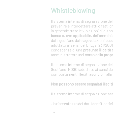
Whistleblowing
Il sistema interno di segnalazione del
prevenire e intercettare atti o fatti 
in generale tutte le violazioni di dis
banca o, ove applicabile, dell’ammini
della gestione delle agevolazioni pub
adottato ai sensi del D. Lgs. 231/20
conoscenza di una
presunta illiceità 
amministratore)
nel corso della propr
Il sistema interno di segnalazione del
Gestione (MOGC) adottato ai sensi del
comportamenti illeciti ascrivibili alla
Non possono essere segnalati illeciti 
Il sistema interno di segnalazione as
·
la riservatezza
dei dati identificativ