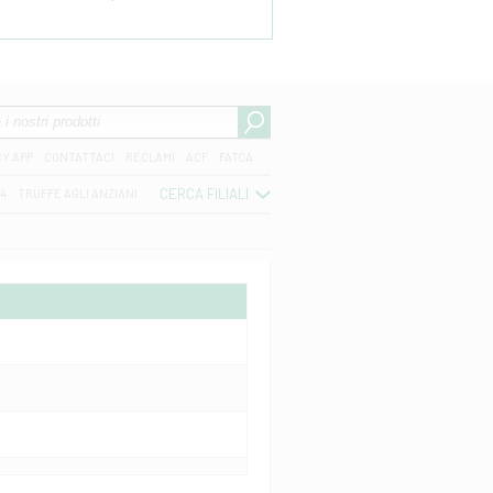
CY APP
CONTATTACI
RECLAMI
ACF
FATCA
CERCA FILIALI
04
TRUFFE AGLI ANZIANI