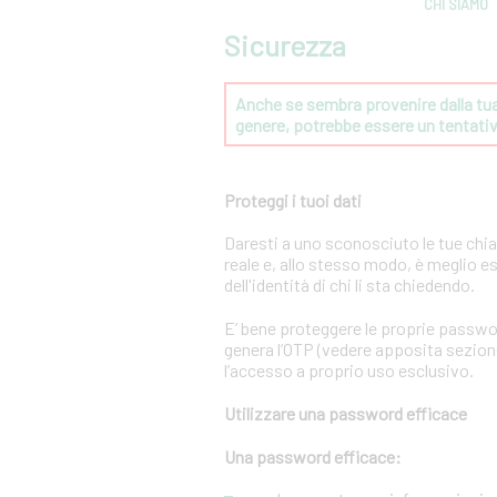
CHI SIAMO
Sicurezza
Anche se sembra provenire dalla tua 
genere, potrebbe essere un tentat
Proteggi i tuoi dati
Daresti a uno sconosciuto le tue chi
reale e, allo stesso modo, è meglio e
dell'identità di chi li sta chiedendo.
E’ bene proteggere le proprie passwo
genera l’OTP (vedere apposita sezione 
l’accesso a proprio uso esclusivo.
Utilizzare una password efficace
Una password efficace: