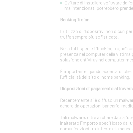
Evitare di installare software da f
malintenzionati potrebbero prendere
Banking Trojan
L’utilizzo di dispositivi non sicuri pe
truffe sempre più sofisticate.
Nella fattispecie i “banking trojan” 
presenza nel computer della vittima p
soluzione antivirus nel computer m
È importante, quindi, accertarsi che n
l'ufficialità del sito di home banking.
Disposizioni di pagamento attravers
Recentemente si è diffuso un malware c
denaro da operazioni bancarie, media
Tali malware, oltre a rubare dati all’
inalterato l’importo specificato dall’
comunicazioni tra l’utente e la banca,