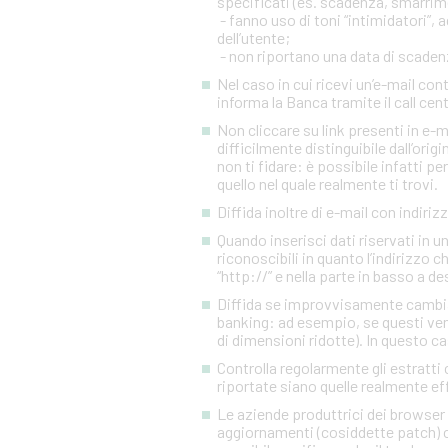
specificati (es. scadenza, smarrim
- fanno uso di toni “intimidatori”
dell’utente;
- non riportano una data di scadenza
Nel caso in cui ricevi un’e-mail c
informa la Banca tramite il call cen
Non cliccare su link presenti in e-
difficilmente distinguibile dall’orig
non ti fidare: è possibile infatti pe
quello nel quale realmente ti trovi.
Diffida inoltre di e-mail con indiriz
Quando inserisci dati riservati in 
riconoscibili in quanto l’indirizzo 
“http://” e nella parte in basso a d
Diffida se improvvisamente cambia l
banking: ad esempio, se questi ven
di dimensioni ridotte). In questo ca
Controlla regolarmente gli estratti 
riportate siano quelle realmente eff
Le aziende produttrici dei browser 
aggiornamenti (cosiddette patch) c