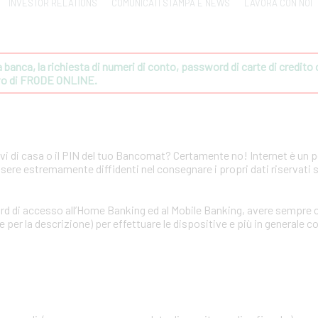
INVESTOR RELATIONS
COMUNICATI STAMPA E NEWS
LAVORA CON NOI
banca, la richiesta di numeri di conto, password di carte di credito o 
ivo di FRODE ONLINE.
avi di casa o il PIN del tuo Bancomat? Certamente no! Internet è un 
ssere estremamente diffidenti nel consegnare i propri dati riservati 
rd di accesso all’Home Banking ed al Mobile Banking, avere sempre c
per la descrizione) per effettuare le dispositive e più in generale co