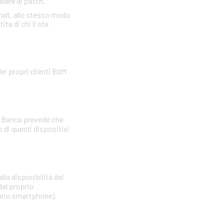
llare le patch.
omat, allo stesso modo
tà di chi li sta
ei propri clienti BdM
La Banca prevede che
di questi dispositivi
lla disponibilità del
dal proprio
oprio smartphone).