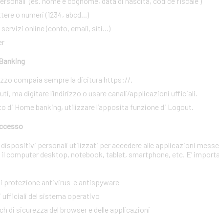
rsonali (es. nome e cognome, data di nascita, codice fiscale )
ere o numeri (1234, abcd...)
ervizi online (conto, email, siti...)
er
 Banking
irizzo compaia sempre la dicitura https://.
i, ma digitare l’indirizzo o usare canali/applicazioni ufficiali.
to di Home banking, utilizzare l’apposita funzione di Logout.
 accesso
dispositivi personali utilizzati per accedere alle applicazioni messe
 il computer desktop, notebook, tablet, smartphone, etc. E’ import
 di protezione antivirus e antispyware
 ufficiali del sistema operativo
tch di sicurezza del browser e delle applicazioni