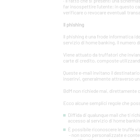
· Il fatto che si presenti una scher
far insospettire l’utente; in questo c
verificare o revocare eventuali trans
Il phishing
Il phishing è una frode informatica id
servizio di home banking, il numero di 
Viene attuato da truffatori che invi
carte di credito, composte utilizzando
Queste e-mail invitano il destinatario 
inserirvi, generalmente attraverso una
BdM non richiede mai, direttamente o 
Ecco alcune semplici regole che posso
Diffida di qualunque mail che ti rich
accesso al servizio di home banking
È possibile riconoscere le truffe 
- non sono personalizzate e conten