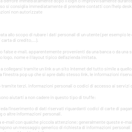
mata d’errore immediatamente dopo il login o improvvisamente durant
aso si consiglia immediatamente di prendere contatti con l’help desk o
azioni non autorizzate
eata allo scopo di rubare i dati personali di un utente (per esempio le
carta di credito,...).
ano false e-mail, apparentemente provenienti da una banca o da una 
 logo, nome e il layout tipico dell’azienda imitata.
a collegarsi tramite un link a un sito Internet del tutto simile a quello
 finestra pop up che si apre dallo stesso link, le informazioni riserv
tramite terzi, informazioni personali o codici di accesso ai servizi d
no aiutarti a non cadere in questo tipo di truffe:
ieda l’inserimento di dati riservati riguardanti codici di carte di paga
 o altre informazioni personali.
via e-mail con qualche piccola attenzione; generalmente queste e-mai
gono un messaggio generico di richiesta di informazioni personali 