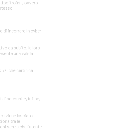
tipo ‘trojan’, ovvero
 stesso
o di incorrere in cyber
vo da subito, la loro
resente una valida
://, che certifica
 di account e, infine,
io; viene lasciato
iona tra le
ioni senza che l’utente