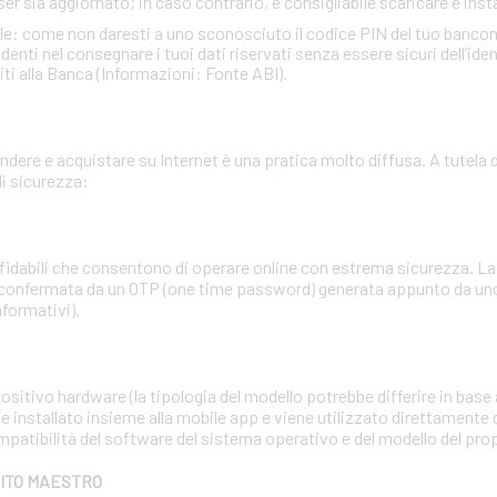
ser sia aggiornato; in caso contrario, è consigliabile scaricare e insta
ale: come non daresti a uno sconosciuto il codice PIN del tuo banc
ti nel consegnare i tuoi dati riservati senza essere sicuri dell’identi
iti alla Banca (Informazioni: Fonte ABI).
dere e acquistare su Internet è una pratica molto diffusa. A tutela d
i sicurezza:
affidabili che consentono di operare online con estrema sicurezza. 
 confermata da un OTP (one time password) generata appunto da uno 
nformativi).
sitivo hardware (la tipologia del modello potrebbe differire in base a
e installato insieme alla mobile app e viene utilizzato direttamente 
mpatibilità del software del sistema operativo e del modello del pr
BITO MAESTRO