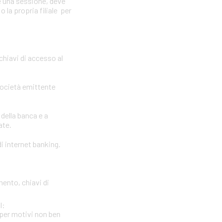
e una sessione, deve
 la propria filiale per
 chiavi di accesso al
società emittente
 della banca e a
ate.
i internet banking.
mento, chiavi di
l:
per motivi non ben