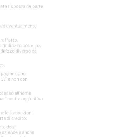
cata risposta da parte
to ed eventualmente
traffatto,
 l’indirizzo corretto,
indirizzo diverso da
 @.
e pagine sono
s://” e non con
accesso all’home
a finestra aggiuntiva
he le transazioni
rta di credito.
te degli
e aziende è anche