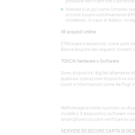
possibile verificare che il tuo brow
Internet è un po’ come il mondo re
occorre essere estremamente diffiden
chiedendo. In caso di dubbio, rivolg
Gli acquisti online
Effettuare transazioni, come pure ven
Banca dispone dei seguenti sistemi d
TOKEN Hardware o Software
Sono dispositivi digitali altamente 
qualsiasi operazione dispositiva sia
(costi e informazioni come da Fogli i
Nell’immagine viene riportato un dispo
modello). Il dispositivo software vien
smartphone (occorre verificare la co
SERVIZIO 3D SECURE CARTA DI DE