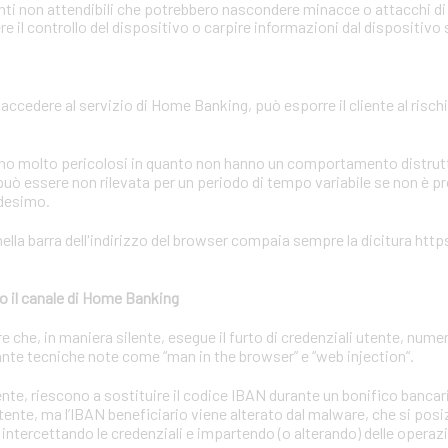
onti non attendibili che potrebbero nascondere minacce o attacchi di 
 il controllo del dispositivo o carpire informazioni dal dispositivo
r accedere al servizio di Home Banking, può esporre il cliente al rischi
sono molto pericolosi in quanto non hanno un comportamento distrutti
uò essere non rilevata per un periodo di tempo variabile se non è p
edesimo.
ella barra dell'indirizzo del browser compaia sempre la dicitura https
o il canale di Home Banking
he, in maniera silente, esegue il furto di credenziali utente, numeri
nte tecniche note come “man in the browser” e “web injection“.
utente, riescono a sostituire il codice IBAN durante un bonifico bancar
utente, ma l’IBAN beneficiario viene alterato dal malware, che si posiz
 intercettando le credenziali e impartendo (o alterando) delle operaz