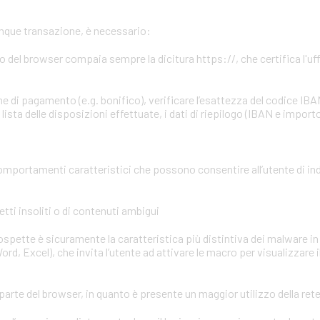
unque transazione, è necessario:
zzo del browser compaia sempre la dicitura https://, che certifica l'uffi
e di pagamento (e.g. bonifico), verificare l’esattezza del codice IBA
ista delle disposizioni effettuate, i dati di riepilogo (IBAN e importo
omportamenti caratteristici che possono consentire all’utente di in
tti insoliti o di contenuti ambigui
 sospette è sicuramente la caratteristica più distintiva dei malware in 
ord, Excel), che invita l’utente ad attivare le macro per visualizzare 
parte del browser, in quanto è presente un maggior utilizzo della ret