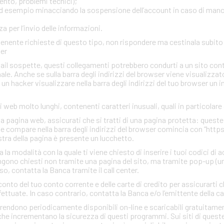
ento, problemi tecnici);
, ad esempio minacciando la sospensione dell’account in caso di man
 per l’invio delle informazioni.
ontenente richieste di questo tipo, non rispondere ma cestinala subi
ter
mail sospette, questi collegamenti potrebbero condurti a un sito con
inale. Anche se sulla barra degli indirizzi del browser viene visualizzato
r un hacker visualizzare nella barra degli indirizzi del tuo browser un 
zi web molto lunghi, contenenti caratteri inusuali, quali in particolare
una pagina web, assicurati che si tratti di una pagina protetta: quest
che compare nella barra degli indirizzi del browser comincia con “http
estra della pagina è presente un lucchetto.
a modalità con la quale ti viene chiesto di inserire i tuoi codici di 
gono chiesti non tramite una pagina del sito, ma tramite pop-up (un
so, contatta la Banca tramite il call center.
conto del tuo conto corrente e delle carte di credito per assicurarti c
ettuate. In caso contrario, contatta la Banca e/o l’emittente della ca
rendono periodicamente disponibili on-line e scaricabili gratuitamen
he incrementano la sicurezza di questi programmi. Sui siti di quest