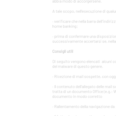
abbia modo di accorgersene.
A tale scopo, nell’esecuzione di qual
· verificare che nella barra dell'indiri
home banking;
· prima di confermare una disposizion
successivamente accertarsi se, nella l
Consigli utili
Di seguito vengono elencati alcuni c
del malware di questo genere.
· Ricezione di mail sospette, con ogge
· Il contenuto dell’allegato delle mail
tratta di un documento Office (e.g.: W
documento in modo corretto
· Rallentamento della navigazione da 