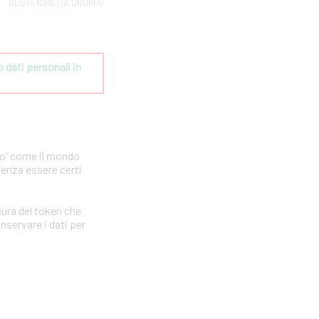
SOSTENIBILITA' GRUPPO
dati personali in 
po' come il mondo
senza essere certi
ura del token che
nservare i dati per