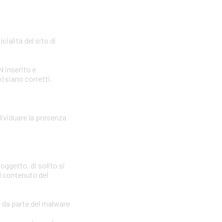
cialità del sito di
N inserito e
) siano corretti.
dividuare la presenza
oggetto, di solito si
il contenuto del
e da parte del malware