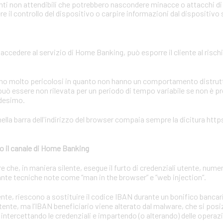
onti non attendibili che potrebbero nascondere minacce o attacchi di 
 il controllo del dispositivo o carpire informazioni dal dispositivo
r accedere al servizio di Home Banking, può esporre il cliente al rischi
sono molto pericolosi in quanto non hanno un comportamento distrutti
uò essere non rilevata per un periodo di tempo variabile se non è p
edesimo.
ella barra dell'indirizzo del browser compaia sempre la dicitura https
o il canale di Home Banking
he, in maniera silente, esegue il furto di credenziali utente, numeri
nte tecniche note come “man in the browser” e “web injection“.
utente, riescono a sostituire il codice IBAN durante un bonifico bancar
utente, ma l’IBAN beneficiario viene alterato dal malware, che si posiz
 intercettando le credenziali e impartendo (o alterando) delle operaz