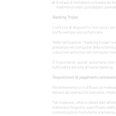
Evitare di installare software da f
malintenzionati potrebbero prendere
Banking Trojan
L’utilizzo di dispositivi non sicuri pe
truffe sempre più sofisticate.
Nella fattispecie i “banking trojan” 
presenza nel computer della vittima p
soluzione antivirus nel computer m
È importante, quindi, accertarsi che n
l'ufficialità del sito di home banking.
Disposizioni di pagamento attravers
Recentemente si è diffuso un malware c
denaro da operazioni bancarie, media
Tali malware, oltre a rubare dati all’
inalterato l’importo specificato dall’
comunicazioni tra l’utente e la banca,