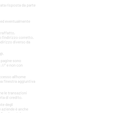
cata risposta da parte
to ed eventualmente
traffatto,
 l’indirizzo corretto,
indirizzo diverso da
 @.
e pagine sono
s://” e non con
accesso all’home
a finestra aggiuntiva
he le transazioni
rta di credito.
te degli
e aziende è anche