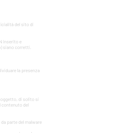
cialità del sito di
N inserito e
) siano corretti.
dividuare la presenza
oggetto, di solito si
il contenuto del
e da parte del malware