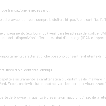
unque transazione, è necessario:
zzo del browser compaia sempre la dicitura https://, che certifica l'uffi
e di pagamento (e.g. bonifico), verificare l’esattezza del codice IBA
ista delle disposizioni effettuate, i dati di riepilogo (IBAN e importo
omportamenti caratteristici che possono consentire all’utente di in
tti insoliti o di contenuti ambigui
 sospette è sicuramente la caratteristica più distintiva dei malware in 
ord, Excel), che invita l’utente ad attivare le macro per visualizzare 
parte del browser, in quanto è presente un maggior utilizzo della ret