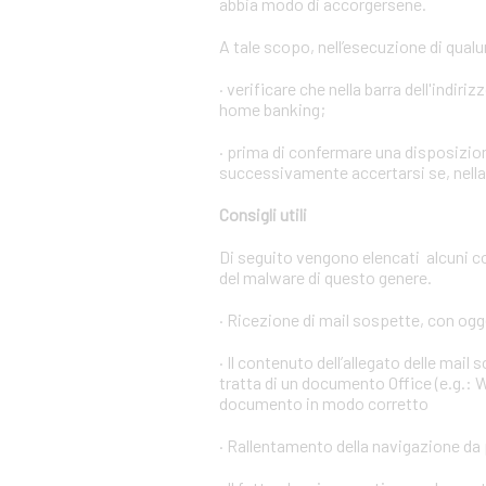
abbia modo di accorgersene.
A tale scopo, nell’esecuzione di qual
· verificare che nella barra dell'indiri
home banking;
· prima di confermare una disposizion
successivamente accertarsi se, nella l
Consigli utili
Di seguito vengono elencati alcuni c
del malware di questo genere.
· Ricezione di mail sospette, con ogge
· Il contenuto dell’allegato delle mail
tratta di un documento Office (e.g.: W
documento in modo corretto
· Rallentamento della navigazione da 