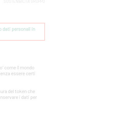
SOSTENIBILITA' GRUPPO
dati personali in 
po' come il mondo
senza essere certi
ura del token che
nservare i dati per