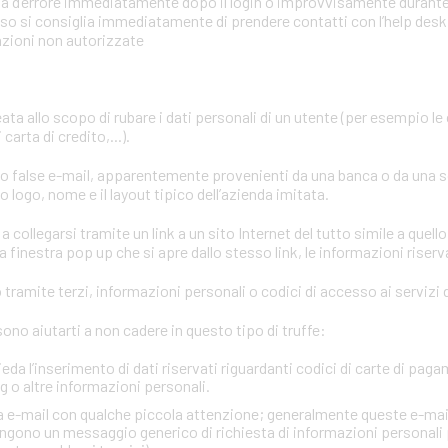
mata d’errore immediatamente dopo il login o improvvisamente durant
aso si consiglia immediatamente di prendere contatti con l’help desk o
azioni non autorizzate
eata allo scopo di rubare i dati personali di un utente (per esempio le
carta di credito,...).
ano false e-mail, apparentemente provenienti da una banca o da una 
 logo, nome e il layout tipico dell’azienda imitata.
a collegarsi tramite un link a un sito Internet del tutto simile a quello
 finestra pop up che si apre dallo stesso link, le informazioni riserv
tramite terzi, informazioni personali o codici di accesso ai servizi d
no aiutarti a non cadere in questo tipo di truffe:
ieda l’inserimento di dati riservati riguardanti codici di carte di paga
 o altre informazioni personali.
via e-mail con qualche piccola attenzione; generalmente queste e-mai
gono un messaggio generico di richiesta di informazioni personali 