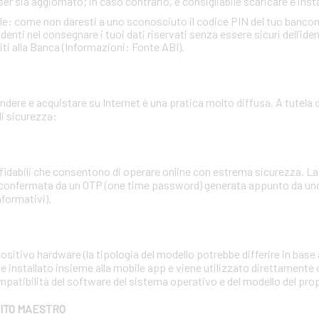
ser sia aggiornato; in caso contrario, è consigliabile scaricare e insta
ale: come non daresti a uno sconosciuto il codice PIN del tuo banc
ti nel consegnare i tuoi dati riservati senza essere sicuri dell’identi
iti alla Banca (Informazioni: Fonte ABI).
dere e acquistare su Internet è una pratica molto diffusa. A tutela d
i sicurezza:
affidabili che consentono di operare online con estrema sicurezza. 
 confermata da un OTP (one time password) generata appunto da uno 
nformativi).
sitivo hardware (la tipologia del modello potrebbe differire in base a
e installato insieme alla mobile app e viene utilizzato direttamente 
mpatibilità del software del sistema operativo e del modello del pr
BITO MAESTRO