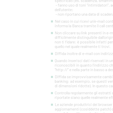
specificati (es. scadenza, smarrim
- fanno uso di toni “intimidatori”
dell’utente;
- non riportano una data di scadenza
Nel caso in cui ricevi un’e-mail c
informa la Banca tramite il call cen
Non cliccare su link presenti in e-
difficilmente distinguibile dall’orig
non ti fidare: è possibile infatti pe
quello nel quale realmente ti trovi.
Diffida inoltre di e-mail con indiriz
Quando inserisci dati riservati in 
riconoscibili in quanto l’indirizzo 
“http://” e nella parte in basso a d
Diffida se improvvisamente cambia l
banking: ad esempio, se questi ven
di dimensioni ridotte). In questo ca
Controlla regolarmente gli estratti 
riportate siano quelle realmente eff
Le aziende produttrici dei browser 
aggiornamenti (cosiddette patch) c