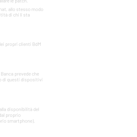
llare le patch.
omat, allo stesso modo
tà di chi li sta
ei propri clienti BdM
La Banca prevede che
di questi dispositivi
lla disponibilità del
dal proprio
oprio smartphone).