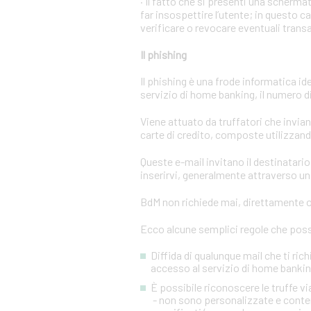
· Il fatto che si presenti una scher
far insospettire l’utente; in questo c
verificare o revocare eventuali trans
Il phishing
Il phishing è una frode informatica id
servizio di home banking, il numero di 
Viene attuato da truffatori che invi
carte di credito, composte utilizzando
Queste e-mail invitano il destinatario 
inserirvi, generalmente attraverso una
BdM non richiede mai, direttamente o 
Ecco alcune semplici regole che posso
Diffida di qualunque mail che ti rich
accesso al servizio di home banking
È possibile riconoscere le truffe 
- non sono personalizzate e conten