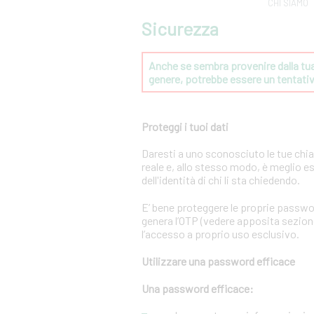
CHI SIAMO
Sicurezza
Anche se sembra provenire dalla tua 
genere, potrebbe essere un tentat
Proteggi i tuoi dati
Daresti a uno sconosciuto le tue chi
reale e, allo stesso modo, è meglio e
dell'identità di chi li sta chiedendo.
E’ bene proteggere le proprie passwo
genera l’OTP (vedere apposita sezione 
l’accesso a proprio uso esclusivo.
Utilizzare una password efficace
Una password efficace: