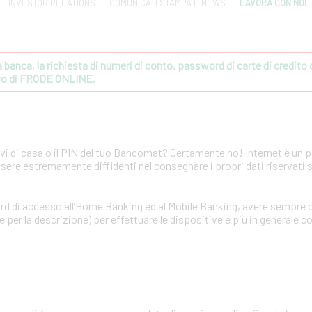
INVESTOR RELATIONS
COMUNICATI STAMPA E NEWS
LAVORA CON NOI
banca, la richiesta di numeri di conto, password di carte di credito o 
ivo di FRODE ONLINE.
avi di casa o il PIN del tuo Bancomat? Certamente no! Internet è un 
ssere estremamente diffidenti nel consegnare i propri dati riservati 
rd di accesso all’Home Banking ed al Mobile Banking, avere sempre c
per la descrizione) per effettuare le dispositive e più in generale co