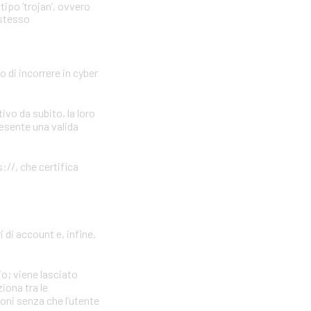
tipo ‘trojan’, ovvero
 stesso
o di incorrere in cyber
vo da subito, la loro
resente una valida
://, che certifica
 di account e, infine,
io; viene lasciato
iona tra le
ioni senza che l’utente