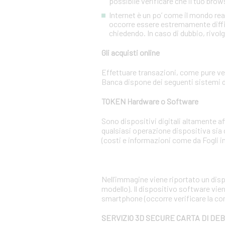
possibile verificare che il tuo brow
Internet è un po’ come il mondo re
occorre essere estremamente diffiden
chiedendo. In caso di dubbio, rivolg
Gli acquisti online
Effettuare transazioni, come pure ven
Banca dispone dei seguenti sistemi d
TOKEN Hardware o Software
Sono dispositivi digitali altamente 
qualsiasi operazione dispositiva sia
(costi e informazioni come da Fogli i
Nell’immagine viene riportato un dispo
modello). Il dispositivo software vien
smartphone (occorre verificare la co
SERVIZIO 3D SECURE CARTA DI DE