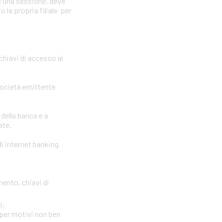
e una sessione, deve
 la propria filiale per
 chiavi di accesso al
società emittente
 della banca e a
ate.
i internet banking.
mento, chiavi di
l:
per motivi non ben