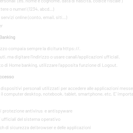
rsonali (es. nome e cognome, data di nascita, codice fiscale )
ere o numeri (1234, abcd...)
ervizi online (conto, email, siti...)
er
 Banking
irizzo compaia sempre la dicitura https://.
i, ma digitare l’indirizzo o usare canali/applicazioni ufficiali.
to di Home banking, utilizzare l’apposita funzione di Logout.
 accesso
dispositivi personali utilizzati per accedere alle applicazioni messe
 il computer desktop, notebook, tablet, smartphone, etc. E’ import
 di protezione antivirus e antispyware
 ufficiali del sistema operativo
tch di sicurezza del browser e delle applicazioni