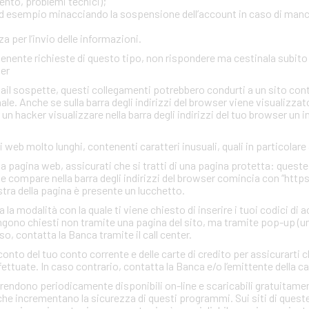
ento, problemi tecnici);
, ad esempio minacciando la sospensione dell’account in caso di man
 per l’invio delle informazioni.
ontenente richieste di questo tipo, non rispondere ma cestinala subi
ter
mail sospette, questi collegamenti potrebbero condurti a un sito con
inale. Anche se sulla barra degli indirizzi del browser viene visualizzato
r un hacker visualizzare nella barra degli indirizzi del tuo browser un 
zi web molto lunghi, contenenti caratteri inusuali, quali in particolare
una pagina web, assicurati che si tratti di una pagina protetta: quest
che compare nella barra degli indirizzi del browser comincia con “http
estra della pagina è presente un lucchetto.
a modalità con la quale ti viene chiesto di inserire i tuoi codici di 
gono chiesti non tramite una pagina del sito, ma tramite pop-up (un
so, contatta la Banca tramite il call center.
conto del tuo conto corrente e delle carte di credito per assicurarti c
ettuate. In caso contrario, contatta la Banca e/o l’emittente della ca
rendono periodicamente disponibili on-line e scaricabili gratuitamen
he incrementano la sicurezza di questi programmi. Sui siti di quest