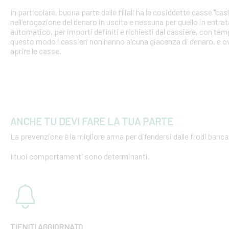
In particolare, buona parte delle filiali ha le cosiddette casse "cash
nell'erogazione del denaro in uscita e nessuna per quello in entra
automatico, per importi definiti e richiesti dal cassiere, con tempi
questo modo i cassieri non hanno alcuna giacenza di denaro, e o
aprire le casse.
ANCHE TU DEVI FARE LA TUA PARTE
La prevenzione è la migliore arma per difendersi dalle frodi bancar
I tuoi comportamenti sono determinanti.
TIENITI AGGIORNATO