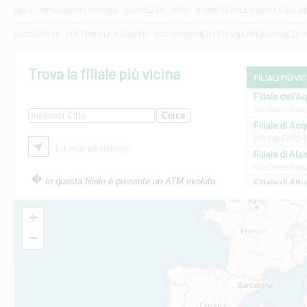
DAC6
IMPOSTAZIONI COOKIES
SICUREZZA
PSD2
NUOVE REGOLE EUROPEE SUL D
SUCCESSIONI
SOSTENIBILITA' GRUPPO
DISCONOSCIMENTO DI UNA OPERAZIONE DI 
Trova la filiale più vicina
FILIALI PIÙ VI
Filiale dell'A
Via Beato Cesid
Filiale di Ac
VIA SALENTO 42
La mia posizione
Filiale di Ala
Via Errico Ruggi
In questa filiale è presente un ATM evoluto
Filiale di Al
Via Roma, 13 - 
Filiale di Al
+
VIA VITTORIO V
−
Filiale di Am
STATALE 18/17 
Filiale di An
C.SO VITTORIO 
Filiale di And