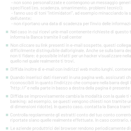
- non sono personalizzate e contengono un messaggio generico
specificati (es. scadenza, smarrimento, problemi tecnici);
- fanno uso di toni “intimidatori”, ad esempio minacciando la
dell’utente;
- non riportano una data di scadenza per l’invio delle informazi
Nel caso in cui ricevi un’e-mail contenente richieste di quest
informa la Banca tramite il call center
Non cliccare su link presenti in e-mail sospette, questi colleg
difficilmente distinguibile dall’originale. Anche se sulla barra de
non ti fidare: è possibile infatti per un hacker visualizzare nell
quello nel quale realmente ti trovi.
Diffida inoltre di e-mail con indirizzi web molto lunghi, contenen
Quando inserisci dati riservati in una pagina web, assicurati c
riconoscibili in quanto l’indirizzo che compare nella barra degl
“http://” e nella parte in basso a destra della pagina è presente
Diffida se improvvisamente cambia la modalità con la quale ti v
banking: ad esempio, se questi vengono chiesti non tramite un
di dimensioni ridotte). In questo caso, contatta la Banca tramite
Controlla regolarmente gli estratti conto del tuo conto corrente 
riportate siano quelle realmente effettuate. In caso contrario, c
Le aziende produttrici dei browser rendono periodicamente disp