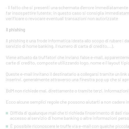
· Il fatto che si presenti una schermata d’errore immediatament
far insospettire l’utente; in questo caso si consiglia immediatame
verificare o revocare eventuali transazioni non autorizzate
Il phishing
Il phishing è una frode informatica ideata allo scopo di rubare i d
servizio di home banking, il numero di carta di credito,...).
Viene attuato da truffatori che inviano false e-mail, apparente
carte di credito, composte utilizzando logo, nome e il layout tipi
Queste e-mail invitano il destinatario a collegarsi tramite un link a
inserirvi, generalmente attraverso una finestra pop up che si apre
BdM non richiede mai, direttamente o tramite terzi, informazioni p
Ecco alcune semplici regole che possono aiutarti a non cadere in 
Diffida di qualunque mail che ti richieda l’inserimento di dati ri
accesso al servizio di home banking o altre informazioni perso
È possibile riconoscere le truffe via e-mail con qualche picco