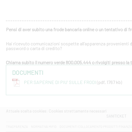
Pensi di aver subito una frode bancaria online o un tentativo di f
Hai ricevuto comunicazioni sospette all’apparenza provenienti dal
password o carta di credito?
Chiama subito il numero verde 800.005.444 o rivolgiti presso la tu
DOCUMENTI
PER SAPERNE DI PIU' SULLE FRODI
(pdf, 1767 kb)
Attuale scelta cookies: Cookies strettamente necessari
SANITICKET
TRASPARENZA
NORMATIVA MIFID
DOCUMENTI COLLOCAMENTO PRODOTTI FINANZI