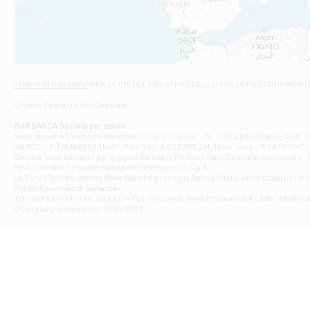
VIALE CRISPI 50
Filiale di Ars
Viale San Franc
Filiale di Asc
Via Napoli - As
Filiale di At
FONDO DI GARANZIA
PER LE PMI DEL MINISTERO DELLO SVILUPPO ECONOMICO (
Contrada Piana 
Gruppo Mediocredito Centrale
Filiale di At
Corso Elio Adria
BdM BANCA Società per azioni
Filiale di Ave
Sede legale e Direzione Generale in Corso Cavour, 19 - 70122 BARI (Italy) - Cod.
IVA MCC - P. IVA 16868201001 - Cap. Soc. € 622.303.241,00 int. vers. - REA 105047 -
VIA PARTENIO 4
Società facente parte del Gruppo Bancario Mediocredito Centrale, iscritto al n. 10
Filiale di Av
MedioCredito Centrale-Banca del Mezzogiorno S.p.A.
La Banca iscritta all'Albo delle Banche presso la Banca d'ltalia, autorizzata per le
VIA F. SAPORITO
Fondo Nazionale di Garanzia.
Filiale di Av
Tel: 080 5274 111 - Fax: 080 5274 751 - Sito web: www.bdmbanca.it - Info: info@b
Piazza Torlonia
Ultimo aggiornamento: 10/01/2023
Filiale di Avi
PIAZZA E. GIAN
Filiale di Bai
VIA G. LIPPIELL
Filiale di Bar
CORSO VITTORIO