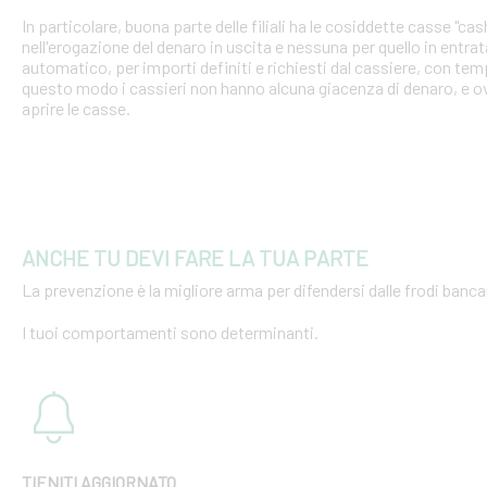
In particolare, buona parte delle filiali ha le cosiddette casse "cash
nell'erogazione del denaro in uscita e nessuna per quello in entra
automatico, per importi definiti e richiesti dal cassiere, con tempi
questo modo i cassieri non hanno alcuna giacenza di denaro, e o
aprire le casse.
ANCHE TU DEVI FARE LA TUA PARTE
La prevenzione è la migliore arma per difendersi dalle frodi bancar
I tuoi comportamenti sono determinanti.
TIENITI AGGIORNATO