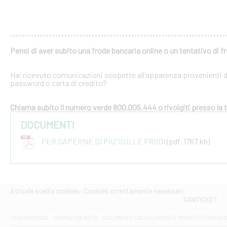
Pensi di aver subito una frode bancaria online o un tentativo di f
Hai ricevuto comunicazioni sospette all’apparenza provenienti dal
password o carta di credito?
Chiama subito il numero verde 800.005.444 o rivolgiti presso la tu
DOCUMENTI
PER SAPERNE DI PIU' SULLE FRODI
(pdf, 1767 kb)
Attuale scelta cookies: Cookies strettamente necessari
SANITICKET
TRASPARENZA
NORMATIVA MIFID
DOCUMENTI COLLOCAMENTO PRODOTTI FINANZI