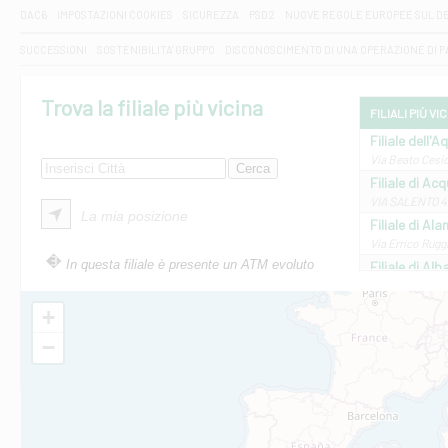
DAC6
IMPOSTAZIONI COOKIES
SICUREZZA
PSD2
NUOVE REGOLE EUROPEE SUL D
SUCCESSIONI
SOSTENIBILITA' GRUPPO
DISCONOSCIMENTO DI UNA OPERAZIONE DI 
Trova la filiale più vicina
FILIALI PIÙ VI
Filiale dell'A
Via Beato Cesid
Filiale di Ac
VIA SALENTO 42
La mia posizione
Filiale di Ala
Via Errico Ruggi
In questa filiale è presente un ATM evoluto
Filiale di Al
Via Roma, 13 - 
Filiale di Al
+
VIA VITTORIO V
−
Filiale di Am
STATALE 18/17 
Filiale di An
C.SO VITTORIO 
Filiale di And