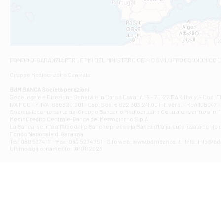
VIALE CRISPI 50
Filiale di Ars
Viale San Franc
Filiale di Asc
Via Napoli - As
Filiale di At
FONDO DI GARANZIA
PER LE PMI DEL MINISTERO DELLO SVILUPPO ECONOMICO (
Contrada Piana 
Gruppo Mediocredito Centrale
Filiale di At
Corso Elio Adria
BdM BANCA Società per azioni
Filiale di Ave
Sede legale e Direzione Generale in Corso Cavour, 19 - 70122 BARI (Italy) - Cod.
IVA MCC - P. IVA 16868201001 - Cap. Soc. € 622.303.241,00 int. vers. - REA 105047 -
VIA PARTENIO 4
Società facente parte del Gruppo Bancario Mediocredito Centrale, iscritto al n. 10
Filiale di Av
MedioCredito Centrale-Banca del Mezzogiorno S.p.A.
La Banca iscritta all'Albo delle Banche presso la Banca d'ltalia, autorizzata per le
VIA F. SAPORITO
Fondo Nazionale di Garanzia.
Filiale di Av
Tel: 080 5274 111 - Fax: 080 5274 751 - Sito web: www.bdmbanca.it - Info: info@b
Piazza Torlonia
Ultimo aggiornamento: 10/01/2023
Filiale di Avi
PIAZZA E. GIAN
Filiale di Bai
VIA G. LIPPIELL
Filiale di Bar
CORSO VITTORIO