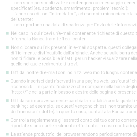
- non sono personalizzate e contengono un messaggio generico
specificati (es. scadenza, smarrimento, problemi tecnici);
- fanno uso di toni “intimidatori”, ad esempio minacciando la
dell’utente;
- non riportano una data di scadenza per l’invio delle informazi
Nel caso in cui ricevi un’e-mail contenente richieste di quest
informa la Banca tramite il call center
Non cliccare su link presenti in e-mail sospette, questi colleg
difficilmente distinguibile dall’originale. Anche se sulla barra de
non ti fidare: è possibile infatti per un hacker visualizzare nell
quello nel quale realmente ti trovi.
Diffida inoltre di e-mail con indirizzi web molto lunghi, contenen
Quando inserisci dati riservati in una pagina web, assicurati c
riconoscibili in quanto l’indirizzo che compare nella barra degl
“http://” e nella parte in basso a destra della pagina è presente
Diffida se improvvisamente cambia la modalità con la quale ti v
banking: ad esempio, se questi vengono chiesti non tramite un
di dimensioni ridotte). In questo caso, contatta la Banca tramite
Controlla regolarmente gli estratti conto del tuo conto corrente 
riportate siano quelle realmente effettuate. In caso contrario, c
Le aziende produttrici dei browser rendono periodicamente disp