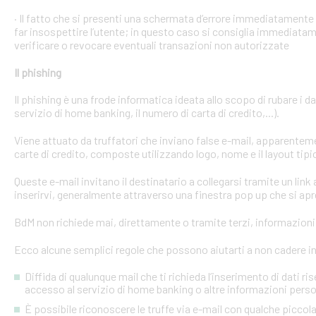
· Il fatto che si presenti una schermata d’errore immediatament
far insospettire l’utente; in questo caso si consiglia immediatame
verificare o revocare eventuali transazioni non autorizzate
Il phishing
Il phishing è una frode informatica ideata allo scopo di rubare i d
servizio di home banking, il numero di carta di credito,...).
Viene attuato da truffatori che inviano false e-mail, apparente
carte di credito, composte utilizzando logo, nome e il layout tipi
Queste e-mail invitano il destinatario a collegarsi tramite un link a
inserirvi, generalmente attraverso una finestra pop up che si apre
BdM non richiede mai, direttamente o tramite terzi, informazioni p
Ecco alcune semplici regole che possono aiutarti a non cadere in 
Diffida di qualunque mail che ti richieda l’inserimento di dati ri
accesso al servizio di home banking o altre informazioni perso
È possibile riconoscere le truffe via e-mail con qualche picco