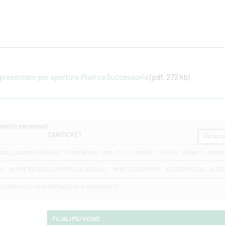
resentare per apertura Pratica Successoria
(pdf, 272 kb)
amente necessari
SANITICKET
COLLOCAMENTO PRODOTTI FINANZIARI
AML-CFT
COOKIES
UTILITÀ
PRIVACY
PRIVA
D2
NUOVE REGOLE EUROPEE SUL DEFAULT
WHISTLEBLOWING
ACCESSIBILITA' L. 4/20
OSCIMENTO DI UNA OPERAZIONE DI PAGAMENTO
FILIALI PIÙ VICINE