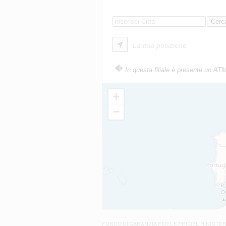
La mia posizione
In questa filiale è presente un AT
+
−
FONDO DI GARANZIA
PER LE PMI DEL MINISTE