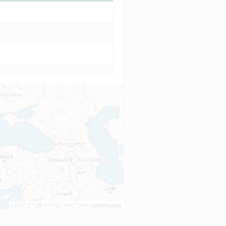
LEAFLET
| ©
OPENSTREETMAP
contributors