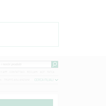
CY APP
CONTATTACI
RECLAMI
ACF
FATCA
CERCA FILIALI
04
TRUFFE AGLI ANZIANI