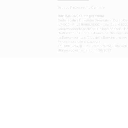
Gruppo Mediocredito Centrale
BdM BANCA Società per azioni
Sede legale e Direzione Generale in Corso Cavo
IVA MCC - P. IVA 16868201001 - Cap. Soc. € 622.3
Società facente parte del Gruppo Bancario Medio
MedioCredito Centrale-Banca del Mezzogiorno
La Banca iscritta all'Albo delle Banche presso l
Fondo Nazionale di Garanzia.
Tel: 080 5274 111 - Fax: 080 5274 751 - Sito w
Ultimo aggiornamento: 10/01/2023