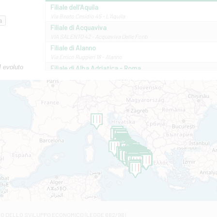
Filiale dell'Aquila
Via Beato Cesidio 45 - L'Aquila
Filiale di Acquaviva
VIA SALENTO 42 - Acquaviva Delle Fonti
Filiale di Alanno
Via Errico Ruggieri 18 - Alanno
M evoluto
Filiale di Alba Adriatica - Roma
Via Roma, 13 - Alba Adriatica
Filiale di Altamura
VIA VITTORIO VENETO 79/81 A - Altamura
Filiale di Amantea
STATALE 18/17 - Amantea
Filiale di Andretta
C.SO VITTORIO VENETO 8 - Andretta
Filiale di Andria 1 - Crispi
VIALE CRISPI 50/A - Andria
Filiale di Arsita
Viale San Francesco 6/b - Arsita
Filiale di Ascoli Piceno
Via Napoli - Ascoli Piceno
Filiale di Atessa
RO DELLO SVILUPPO ECONOMICO (LEGGE 662/96)