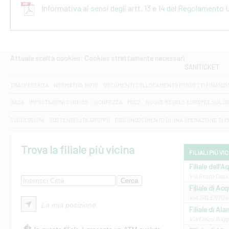
Informativa ai sensi degli artt. 13 e 14 del Regolamento
Attuale scelta cookies: Cookies strettamente necessari
SANITICKET
TRASPARENZA
NORMATIVA MIFID
DOCUMENTI COLLOCAMENTO PRODOTTI FINANZI
DAC6
IMPOSTAZIONI COOKIES
SICUREZZA
PSD2
NUOVE REGOLE EUROPEE SUL D
SUCCESSIONI
SOSTENIBILITA' GRUPPO
DISCONOSCIMENTO DI UNA OPERAZIONE DI 
Trova la filiale più vicina
FILIALI PIÙ VI
Filiale dell'A
Via Beato Cesid
Filiale di Ac
VIA SALENTO 42
La mia posizione
Filiale di Ala
Via Errico Ruggi