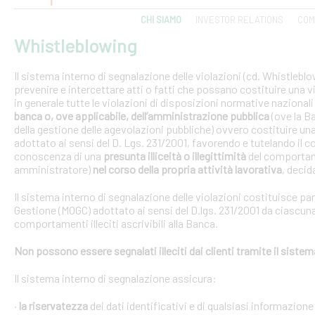
CHI SIAMO
INVESTOR RELATIONS
COM
Whistleblowing
Il sistema interno di segnalazione delle violazioni (cd. Whistlebl
prevenire e intercettare atti o fatti che possano costituire una vi
in generale tutte le violazioni di disposizioni normative nazional
banca o, ove applicabile, dell’amministrazione pubblica
(ove la B
della gestione delle agevolazioni pubbliche) ovvero costituire un
adottato ai sensi del D. Lgs. 231/2001, favorendo e tutelando i
conoscenza di una
presunta illiceità o illegittimità
del comportam
amministratore)
nel corso della propria attività lavorativa
, decida
Il sistema interno di segnalazione delle violazioni costituisce pa
Gestione (MOGC) adottato ai sensi del D.lgs. 231/2001 da ciascuna
comportamenti illeciti ascrivibili alla Banca.
Non possono essere segnalati illeciti dai clienti tramite il siste
Il sistema interno di segnalazione assicura:
·
la riservatezza
dei dati identificativi e di qualsiasi informazione