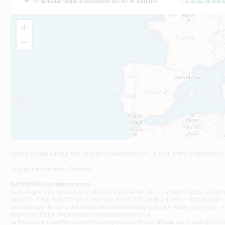
In questa filiale è presente un ATM evoluto
Filiale di Al
Via Roma, 13 - 
Filiale di Al
+
VIA VITTORIO V
−
Filiale di Am
STATALE 18/17 
Filiale di An
C.SO VITTORIO 
Filiale di And
VIALE CRISPI 50
Filiale di Ars
Viale San Franc
Filiale di Asc
Via Napoli - As
Filiale di At
FONDO DI GARANZIA
PER LE PMI DEL MINISTERO DELLO SVILUPPO ECONOMICO (
Contrada Piana 
Gruppo Mediocredito Centrale
Filiale di At
Corso Elio Adria
BdM BANCA Società per azioni
Filiale di Ave
Sede legale e Direzione Generale in Corso Cavour, 19 - 70122 BARI (Italy) - Cod.
IVA MCC - P. IVA 16868201001 - Cap. Soc. € 622.303.241,00 int. vers. - REA 105047 -
VIA PARTENIO 4
Società facente parte del Gruppo Bancario Mediocredito Centrale, iscritto al n. 10
Filiale di Av
MedioCredito Centrale-Banca del Mezzogiorno S.p.A.
La Banca iscritta all'Albo delle Banche presso la Banca d'ltalia, autorizzata per le
VIA F. SAPORITO