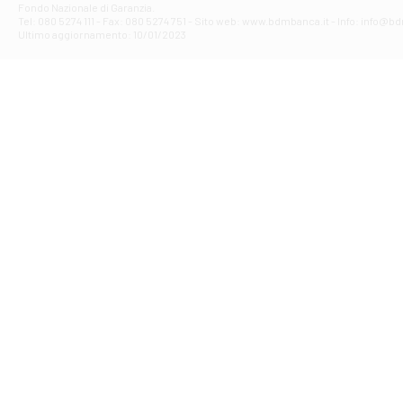
Fondo Nazionale di Garanzia.
Filiale di Av
Tel: 080 5274 111 - Fax: 080 5274 751 - Sito web: www.bdmbanca.it - Info: info@b
Piazza Torlonia
Ultimo aggiornamento: 10/01/2023
Filiale di Avi
PIAZZA E. GIAN
Filiale di Bai
VIA G. LIPPIELL
Filiale di Bar
CORSO VITTORIO
Filiale di Ba
VIALE PAPA GIOV
Filiale di Bar
VIA LEMBO 36 C
Filiale di Ba
VIA AMENDOLA 1
Filiale di Ba
VIA FAVIA 3 - Ba
Filiale di Bar
VIALE JAPIGIA 1
Filiale di Bar
STRADA PALUMBO
Filiale di Bar