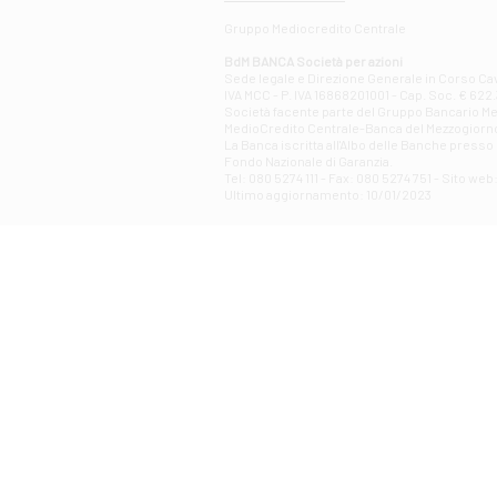
Gruppo Mediocredito Centrale
BdM BANCA Società per azioni
Sede legale e Direzione Generale in Corso Cavo
IVA MCC - P. IVA 16868201001 - Cap. Soc. € 622.3
Società facente parte del Gruppo Bancario Medio
MedioCredito Centrale-Banca del Mezzogiorno
La Banca iscritta all'Albo delle Banche presso l
Fondo Nazionale di Garanzia.
Tel: 080 5274 111 - Fax: 080 5274 751 - Sito w
Ultimo aggiornamento: 10/01/2023