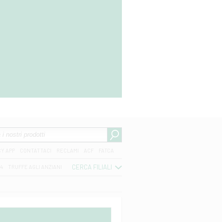
CY APP
CONTATTACI
RECLAMI
ACF
FATCA
CERCA FILIALI
04
TRUFFE AGLI ANZIANI