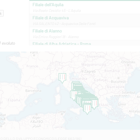
Filiale dell'Aquila
Via Beato Cesidio 45 - L'Aquila
Filiale di Acquaviva
VIA SALENTO 42 - Acquaviva Delle Fonti
Filiale di Alanno
Via Errico Ruggieri 18 - Alanno
M evoluto
Filiale di Alba Adriatica - Roma
Via Roma, 13 - Alba Adriatica
Filiale di Altamura
VIA VITTORIO VENETO 79/81 A - Altamura
Filiale di Amantea
STATALE 18/17 - Amantea
Filiale di Andretta
C.SO VITTORIO VENETO 8 - Andretta
Filiale di Andria 1 - Crispi
VIALE CRISPI 50/A - Andria
Filiale di Arsita
Viale San Francesco 6/b - Arsita
Filiale di Ascoli Piceno
Via Napoli - Ascoli Piceno
Filiale di Atessa
RO DELLO SVILUPPO ECONOMICO (LEGGE 662/96)