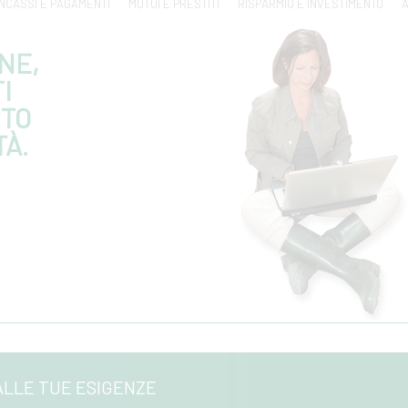
INCASSI E PAGAMENTI
MUTUI E PRESTITI
RISPARMIO E INVESTIMENTO
A
NE,
I
RTO
TÀ.
ALLE TUE ESIGENZE