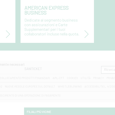
AMERICAN EXPRESS
BUSINESS
Dedicate al segmento business
con assicurazioni e Carte
Supplementari per i tuoi
collaboratori incluse nella quota.
amente necessari
SANITICKET
COLLOCAMENTO PRODOTTI FINANZIARI
AML-CFT
COOKIES
UTILITÀ
PRIVACY
PRIVA
D2
NUOVE REGOLE EUROPEE SUL DEFAULT
WHISTLEBLOWING
ACCESSIBILITA' L. 4/20
OSCIMENTO DI UNA OPERAZIONE DI PAGAMENTO
FILIALI PIÙ VICINE