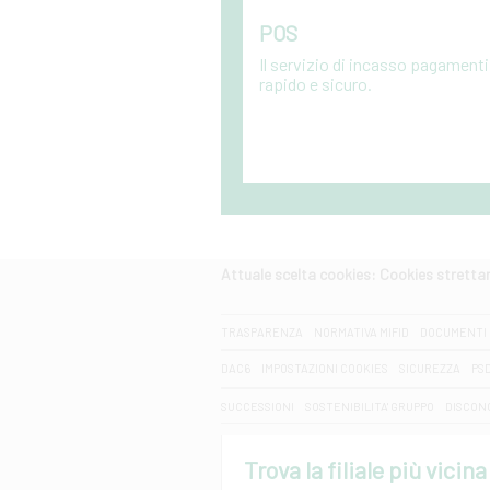
POS
Il servizio di incasso pagamenti
rapido e sicuro.
Attuale scelta cookies: Cookies strett
CERCA
TRASPARENZA
NORMATIVA MIFID
DOCUMENTI 
DAC6
IMPOSTAZIONI COOKIES
SICUREZZA
PS
SUCCESSIONI
SOSTENIBILITA' GRUPPO
DISCON
Trova la filiale più vicina