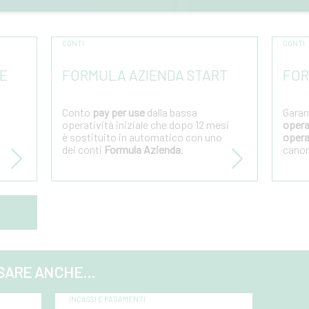
CONTI
CONTI
E
FORMULA AZIENDA START
FOR
Conto
pay per use
dalla bassa
Garan
operatività iniziale che dopo 12 mesi
opera
è sostituito in automatico con uno
opera
dei conti
Formula Azienda
.
canon
SARE ANCHE...
INCASSI E PAGAMENTI