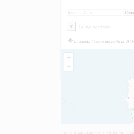
La mia posizione
In questa filiale è presente un AT
+
−
FONDO DI GARANZIA
PER LE PMI DEL MINISTE