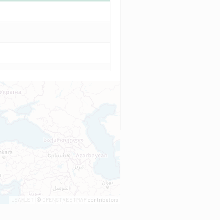
LEAFLET
| ©
OPENSTREETMAP
contributors