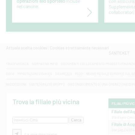
operazioni allo sportello
incluse
con assicura
nel canone.
Supplementari
collaboratori
Attuale scelta cookies: Cookies strettamente necessari
SANITICKET
TRASPARENZA
NORMATIVA MIFID
DOCUMENTI COLLOCAMENTO PRODOTTI FINANZI
DAC6
IMPOSTAZIONI COOKIES
SICUREZZA
PSD2
NUOVE REGOLE EUROPEE SUL D
SUCCESSIONI
SOSTENIBILITA' GRUPPO
DISCONOSCIMENTO DI UNA OPERAZIONE DI 
Trova la filiale più vicina
FILIALI PIÙ VI
Filiale dell'A
Via Beato Cesid
Filiale di Ac
VIA SALENTO 42
La mia posizione