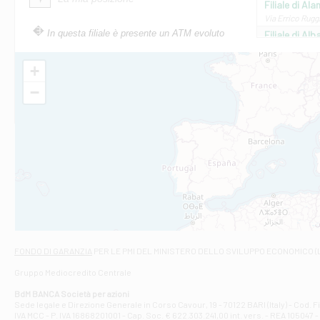
Filiale di Ala
Via Errico Ruggi
In questa filiale è presente un ATM evoluto
Filiale di Al
Via Roma, 13 - 
Filiale di Al
+
VIA VITTORIO V
−
Filiale di Am
STATALE 18/17 
Filiale di An
C.SO VITTORIO 
Filiale di And
VIALE CRISPI 50
Filiale di Ars
Viale San Franc
Filiale di Asc
Via Napoli - As
Filiale di At
FONDO DI GARANZIA
PER LE PMI DEL MINISTERO DELLO SVILUPPO ECONOMICO (
Contrada Piana 
Gruppo Mediocredito Centrale
Filiale di At
Corso Elio Adria
BdM BANCA Società per azioni
Filiale di Ave
Sede legale e Direzione Generale in Corso Cavour, 19 - 70122 BARI (Italy) - Cod.
IVA MCC - P. IVA 16868201001 - Cap. Soc. € 622.303.241,00 int. vers. - REA 105047 -
VIA PARTENIO 4