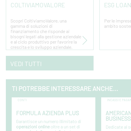
COLTIVIAMOVALORE
ESG LOA
Scopri ColtiviamoValore, una
Per le impres
gamma di soluzioni di
ambito sosten
finanziamento che risponde ai
bisogni legati alla gestione aziendale
glio
e al ciclo produttivo per favorire la
crescita e lo sviluppo aziendale.
VEDI TUTTI
TI POTREBBE INTERESSARE ANCHE...
CONTI
INCASSI E PAGA
FORMULA AZIENDA PLUS
AMERICAN
BUSINESS
Garantisce un numero illimitato di
operazioni online
oltre a un set di
Dedicate al 