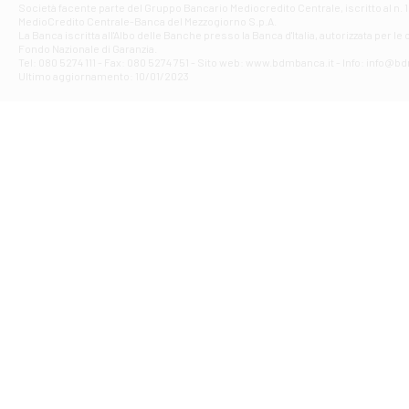
Società facente parte del Gruppo Bancario Mediocredito Centrale, iscritto al n. 10
Filiale di Av
MedioCredito Centrale-Banca del Mezzogiorno S.p.A.
La Banca iscritta all'Albo delle Banche presso la Banca d'ltalia, autorizzata per le
VIA F. SAPORITO
Fondo Nazionale di Garanzia.
Filiale di Av
Tel: 080 5274 111 - Fax: 080 5274 751 - Sito web: www.bdmbanca.it - Info: info@b
Piazza Torlonia
Ultimo aggiornamento: 10/01/2023
Filiale di Avi
PIAZZA E. GIAN
Filiale di Bai
VIA G. LIPPIELL
Filiale di Bar
CORSO VITTORIO
Filiale di Ba
VIALE PAPA GIOV
Filiale di Bar
VIA LEMBO 36 C
Filiale di Ba
VIA AMENDOLA 1
Filiale di Ba
VIA FAVIA 3 - Ba
Filiale di Bar
VIALE JAPIGIA 1
Filiale di Bar