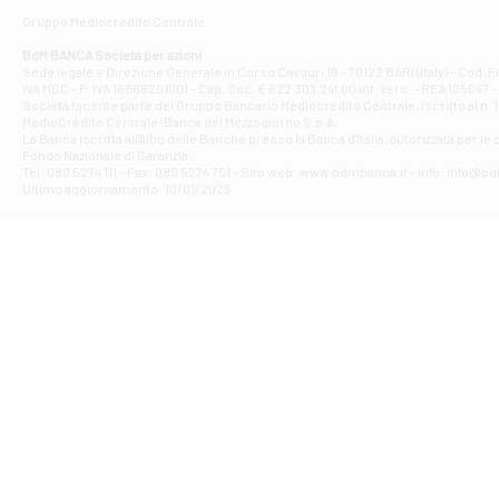
Gruppo Mediocredito Centrale
Filiale di At
Corso Elio Adria
BdM BANCA Società per azioni
Filiale di Ave
Sede legale e Direzione Generale in Corso Cavour, 19 - 70122 BARI (Italy) - Cod.
IVA MCC - P. IVA 16868201001 - Cap. Soc. € 622.303.241,00 int. vers. - REA 105047 -
VIA PARTENIO 4
Società facente parte del Gruppo Bancario Mediocredito Centrale, iscritto al n. 10
Filiale di Av
MedioCredito Centrale-Banca del Mezzogiorno S.p.A.
La Banca iscritta all'Albo delle Banche presso la Banca d'ltalia, autorizzata per le
VIA F. SAPORITO
Fondo Nazionale di Garanzia.
Filiale di Av
Tel: 080 5274 111 - Fax: 080 5274 751 - Sito web: www.bdmbanca.it - Info: info@b
Piazza Torlonia
Ultimo aggiornamento: 10/01/2023
Filiale di Avi
PIAZZA E. GIAN
Filiale di Bai
VIA G. LIPPIELL
Filiale di Bar
CORSO VITTORIO
Filiale di Ba
VIALE PAPA GIOV
Filiale di Bar
VIA LEMBO 36 C
Filiale di Ba
VIA AMENDOLA 1
Filiale di Ba