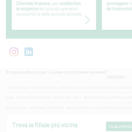
Clientela Imprese
, per
soddisfare
proteggere
i
le esigenze
dei piccoli operatori
da imprevist
economici e delle piccole aziende.
Attuale scelta cookies: Cookies strettamente necessari
SANITICKET
TRASPARENZA
NORMATIVA MIFID
DOCUMENTI COLLOCAMENTO PRODOTTI FINANZI
DAC6
IMPOSTAZIONI COOKIES
SICUREZZA
PSD2
NUOVE REGOLE EUROPEE SUL D
SUCCESSIONI
SOSTENIBILITA' GRUPPO
DISCONOSCIMENTO DI UNA OPERAZIONE DI 
Trova la filiale più vicina
FILIALI PIÙ VI