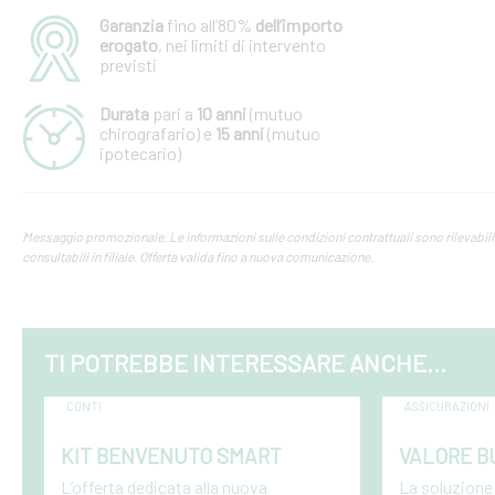
Garanzia
fino all’80%
dell’importo
erogato
, nei limiti di intervento
previsti
Durata
pari a
10 anni
(mutuo
chirografario) e
15 anni
(mutuo
ipotecario)
Messaggio promozionale. Le informazioni sulle condizioni contrattuali sono rilevabili n
consultabili in filiale. Offerta valida fino a nuova comunicazione.
TI POTREBBE INTERESSARE ANCHE...
CONTI
ASSICURAZIONI
KIT BENVENUTO SMART
VALORE B
L’offerta dedicata alla nuova
La soluzione