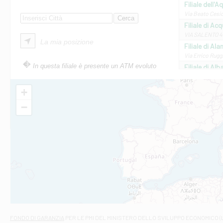
Filiale dell'A
Via Beato Cesid
Filiale di Ac
VIA SALENTO 42
La mia posizione
Filiale di Ala
Via Errico Ruggi
In questa filiale è presente un ATM evoluto
Filiale di Al
Via Roma, 13 - 
Filiale di Al
+
VIA VITTORIO V
−
Filiale di Am
STATALE 18/17 
Filiale di An
C.SO VITTORIO 
Filiale di And
VIALE CRISPI 50
Filiale di Ars
Viale San Franc
Filiale di Asc
Via Napoli - As
Filiale di At
FONDO DI GARANZIA
PER LE PMI DEL MINISTERO DELLO SVILUPPO ECONOMICO (
Contrada Piana 