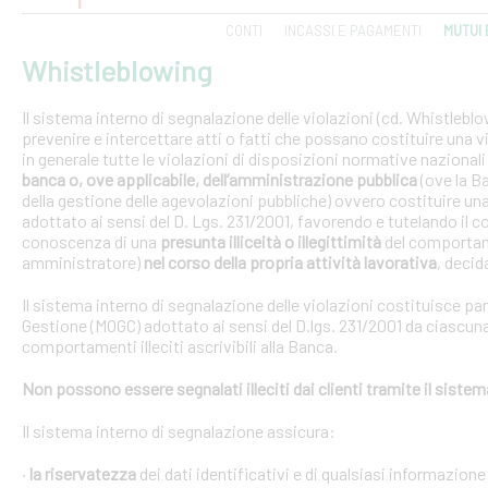
CONTI
INCASSI E PAGAMENTI
MUTUI 
Whistleblowing
Il sistema interno di segnalazione delle violazioni (cd. Whistlebl
prevenire e intercettare atti o fatti che possano costituire una vi
in generale tutte le violazioni di disposizioni normative nazional
banca o, ove applicabile, dell’amministrazione pubblica
(ove la B
della gestione delle agevolazioni pubbliche) ovvero costituire un
adottato ai sensi del D. Lgs. 231/2001, favorendo e tutelando i
conoscenza di una
presunta illiceità o illegittimità
del comportam
amministratore)
nel corso della propria attività lavorativa
, decida
Il sistema interno di segnalazione delle violazioni costituisce pa
Gestione (MOGC) adottato ai sensi del D.lgs. 231/2001 da ciascuna
comportamenti illeciti ascrivibili alla Banca.
Non possono essere segnalati illeciti dai clienti tramite il siste
Il sistema interno di segnalazione assicura:
·
la riservatezza
dei dati identificativi e di qualsiasi informazione