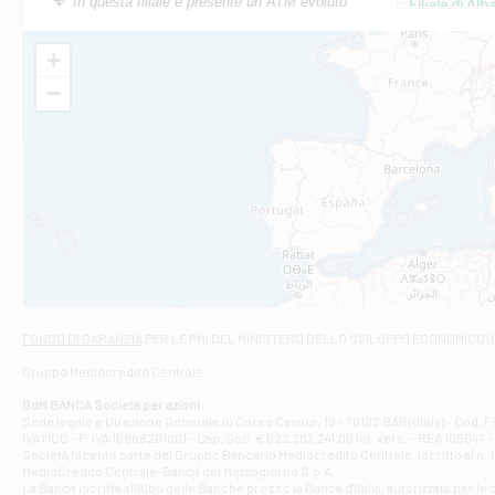
In questa filiale è presente un ATM evoluto
Filiale di Al
Via Roma, 13 - 
Filiale di Al
+
VIA VITTORIO V
−
Filiale di Am
STATALE 18/17 
Filiale di An
C.SO VITTORIO 
Filiale di And
VIALE CRISPI 50
Filiale di Ars
Viale San Franc
Filiale di Asc
Via Napoli - As
Filiale di At
FONDO DI GARANZIA
PER LE PMI DEL MINISTERO DELLO SVILUPPO ECONOMICO (
Contrada Piana 
Gruppo Mediocredito Centrale
Filiale di At
Corso Elio Adria
BdM BANCA Società per azioni
Filiale di Ave
Sede legale e Direzione Generale in Corso Cavour, 19 - 70122 BARI (Italy) - Cod.
IVA MCC - P. IVA 16868201001 - Cap. Soc. € 622.303.241,00 int. vers. - REA 105047 -
VIA PARTENIO 4
Società facente parte del Gruppo Bancario Mediocredito Centrale, iscritto al n. 10
Filiale di Av
MedioCredito Centrale-Banca del Mezzogiorno S.p.A.
La Banca iscritta all'Albo delle Banche presso la Banca d'ltalia, autorizzata per le
VIA F. SAPORITO