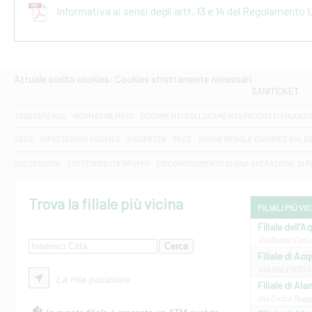
Informativa ai sensi degli artt. 13 e 14 del Regolamento
Attuale scelta cookies: Cookies strettamente necessari
SANITICKET
TRASPARENZA
NORMATIVA MIFID
DOCUMENTI COLLOCAMENTO PRODOTTI FINANZI
DAC6
IMPOSTAZIONI COOKIES
SICUREZZA
PSD2
NUOVE REGOLE EUROPEE SUL D
SUCCESSIONI
SOSTENIBILITA' GRUPPO
DISCONOSCIMENTO DI UNA OPERAZIONE DI 
Trova la filiale più vicina
FILIALI PIÙ VI
Filiale dell'A
Via Beato Cesid
Filiale di Ac
VIA SALENTO 42
La mia posizione
Filiale di Ala
Via Errico Ruggi