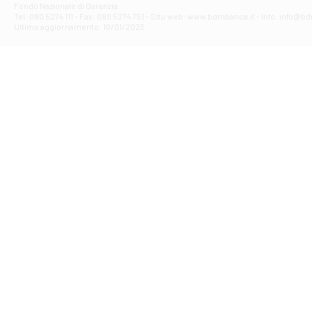
Fondo Nazionale di Garanzia.
Filiale di Av
Tel: 080 5274 111 - Fax: 080 5274 751 - Sito web: www.bdmbanca.it - Info: info@b
Piazza Torlonia
Ultimo aggiornamento: 10/01/2023
Filiale di Avi
PIAZZA E. GIAN
Filiale di Bai
VIA G. LIPPIELL
Filiale di Bar
CORSO VITTORIO
Filiale di Ba
VIALE PAPA GIOV
Filiale di Bar
VIA LEMBO 36 C
Filiale di Ba
VIA AMENDOLA 1
Filiale di Ba
VIA FAVIA 3 - Ba
Filiale di Bar
VIALE JAPIGIA 1
Filiale di Bar
STRADA PALUMBO
Filiale di Bar