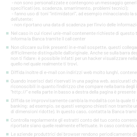
- non sono personalizzate e contengono un messaggio generico
specificati (es. scadenza, smarrimento, problemi tecnici);
- fanno uso di toni “intimidatori”, ad esempio minacciando la
dell’utente;
- non riportano una data di scadenza per l’invio delle informazi
Nel caso in cui ricevi un’e-mail contenente richieste di quest
informa la Banca tramite il call center
Non cliccare su link presenti in e-mail sospette, questi colleg
difficilmente distinguibile dall’originale. Anche se sulla barra de
non ti fidare: è possibile infatti per un hacker visualizzare nell
quello nel quale realmente ti trovi.
Diffida inoltre di e-mail con indirizzi web molto lunghi, contenen
Quando inserisci dati riservati in una pagina web, assicurati c
riconoscibili in quanto l’indirizzo che compare nella barra degl
“http://” e nella parte in basso a destra della pagina è presente
Diffida se improvvisamente cambia la modalità con la quale ti v
banking: ad esempio, se questi vengono chiesti non tramite un
di dimensioni ridotte). In questo caso, contatta la Banca tramite
Controlla regolarmente gli estratti conto del tuo conto corrente 
riportate siano quelle realmente effettuate. In caso contrario, c
Le aziende produttrici dei browser rendono periodicamente disp