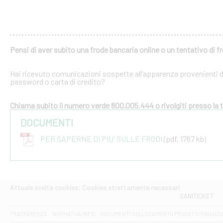
Pensi di aver subito una frode bancaria online o un tentativo di f
Hai ricevuto comunicazioni sospette all’apparenza provenienti dal
password o carta di credito?
Chiama subito il numero verde 800.005.444 o rivolgiti presso la tu
DOCUMENTI
PER SAPERNE DI PIU' SULLE FRODI
(pdf, 1767 kb)
Attuale scelta cookies: Cookies strettamente necessari
SANITICKET
TRASPARENZA
NORMATIVA MIFID
DOCUMENTI COLLOCAMENTO PRODOTTI FINANZI