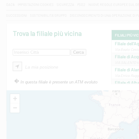
DAC6
IMPOSTAZIONI COOKIES
SICUREZZA
PSD2
NUOVE REGOLE EUROPEE SUL D
SUCCESSIONI
SOSTENIBILITA' GRUPPO
DISCONOSCIMENTO DI UNA OPERAZIONE DI 
Trova la filiale più vicina
FILIALI PIÙ VI
Filiale dell'A
Via Beato Cesid
Filiale di Ac
VIA SALENTO 42
La mia posizione
Filiale di Ala
Via Errico Ruggi
In questa filiale è presente un ATM evoluto
Filiale di Al
Via Roma, 13 - 
Filiale di Al
+
VIA VITTORIO V
−
Filiale di Am
STATALE 18/17 
Filiale di An
C.SO VITTORIO 
Filiale di And