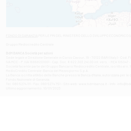
VIALE CRISPI 50
Filiale di Ars
Viale San Franc
Filiale di Asc
Via Napoli - As
Filiale di At
FONDO DI GARANZIA
PER LE PMI DEL MINISTERO DELLO SVILUPPO ECONOMICO (
Contrada Piana 
Gruppo Mediocredito Centrale
Filiale di At
Corso Elio Adria
BdM BANCA Società per azioni
Filiale di Ave
Sede legale e Direzione Generale in Corso Cavour, 19 - 70122 BARI (Italy) - Cod.
IVA MCC - P. IVA 16868201001 - Cap. Soc. € 622.303.241,00 int. vers. - REA 105047 -
VIA PARTENIO 4
Società facente parte del Gruppo Bancario Mediocredito Centrale, iscritto al n. 10
Filiale di Av
MedioCredito Centrale-Banca del Mezzogiorno S.p.A.
La Banca iscritta all'Albo delle Banche presso la Banca d'ltalia, autorizzata per le
VIA F. SAPORITO
Fondo Nazionale di Garanzia.
Filiale di Av
Tel: 080 5274 111 - Fax: 080 5274 751 - Sito web: www.bdmbanca.it - Info: info@b
Piazza Torlonia
Ultimo aggiornamento: 10/01/2023
Filiale di Avi
PIAZZA E. GIAN
Filiale di Bai
VIA G. LIPPIELL
Filiale di Bar
CORSO VITTORIO