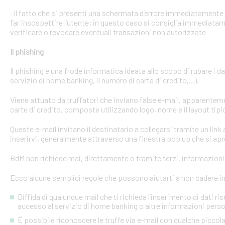
· Il fatto che si presenti una schermata d’errore immediatament
far insospettire l’utente; in questo caso si consiglia immediatame
verificare o revocare eventuali transazioni non autorizzate
Il phishing
Il phishing è una frode informatica ideata allo scopo di rubare i d
servizio di home banking, il numero di carta di credito,...).
Viene attuato da truffatori che inviano false e-mail, apparente
carte di credito, composte utilizzando logo, nome e il layout tipi
Queste e-mail invitano il destinatario a collegarsi tramite un link a
inserirvi, generalmente attraverso una finestra pop up che si apre
BdM non richiede mai, direttamente o tramite terzi, informazioni p
Ecco alcune semplici regole che possono aiutarti a non cadere in 
Diffida di qualunque mail che ti richieda l’inserimento di dati ri
accesso al servizio di home banking o altre informazioni perso
È possibile riconoscere le truffe via e-mail con qualche picco