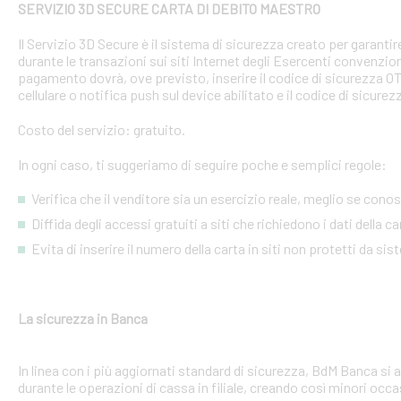
SERVIZIO 3D SECURE CARTA DI DEBITO MAESTRO
Il Servizio 3D Secure è il sistema di sicurezza creato per garant
durante le transazioni sui siti Internet degli Esercenti convenzion
pagamento dovrà, ove previsto, inserire il codice di sicurezza 
cellulare o notifica push sul device abilitato e il codice di sicure
Costo del servizio: gratuito.
In ogni caso, ti suggeriamo di seguire poche e semplici regole:
Verifica che il venditore sia un esercizio reale, meglio se conosci
Diffida degli accessi gratuiti a siti che richiedono i dati della 
Evita di inserire il numero della carta in siti non protetti da si
La sicurezza in Banca
In linea con i più aggiornati standard di sicurezza, BdM Banca si 
durante le operazioni di cassa in filiale, creando così minori occa