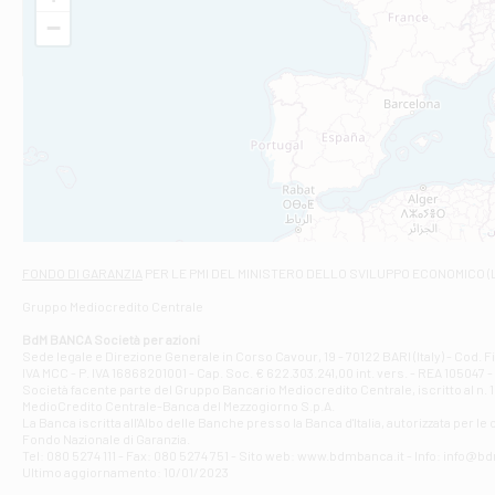
VIA VITTORIO V
−
Filiale di Am
STATALE 18/17 
Filiale di An
C.SO VITTORIO 
Filiale di And
VIALE CRISPI 50
Filiale di Ars
Viale San Franc
Filiale di Asc
Via Napoli - As
Filiale di At
FONDO DI GARANZIA
PER LE PMI DEL MINISTERO DELLO SVILUPPO ECONOMICO (
Contrada Piana 
Gruppo Mediocredito Centrale
Filiale di At
Corso Elio Adria
BdM BANCA Società per azioni
Filiale di Ave
Sede legale e Direzione Generale in Corso Cavour, 19 - 70122 BARI (Italy) - Cod.
IVA MCC - P. IVA 16868201001 - Cap. Soc. € 622.303.241,00 int. vers. - REA 105047 -
VIA PARTENIO 4
Società facente parte del Gruppo Bancario Mediocredito Centrale, iscritto al n. 10
Filiale di Av
MedioCredito Centrale-Banca del Mezzogiorno S.p.A.
La Banca iscritta all'Albo delle Banche presso la Banca d'ltalia, autorizzata per le
VIA F. SAPORITO
Fondo Nazionale di Garanzia.
Filiale di Av
Tel: 080 5274 111 - Fax: 080 5274 751 - Sito web: www.bdmbanca.it - Info: info@b
Piazza Torlonia
Ultimo aggiornamento: 10/01/2023