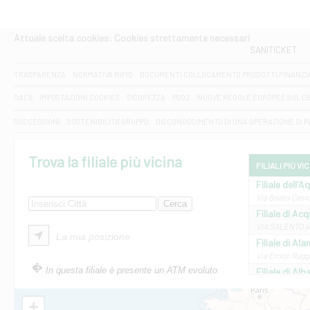
Attuale scelta cookies: Cookies strettamente necessari
SANITICKET
TRASPARENZA
NORMATIVA MIFID
DOCUMENTI COLLOCAMENTO PRODOTTI FINANZI
DAC6
IMPOSTAZIONI COOKIES
SICUREZZA
PSD2
NUOVE REGOLE EUROPEE SUL D
SUCCESSIONI
SOSTENIBILITA' GRUPPO
DISCONOSCIMENTO DI UNA OPERAZIONE DI 
Trova la filiale più vicina
FILIALI PIÙ VI
Filiale dell'A
Via Beato Cesid
Filiale di Ac
VIA SALENTO 42
La mia posizione
Filiale di Ala
Via Errico Ruggi
In questa filiale è presente un ATM evoluto
Filiale di Al
Via Roma, 13 - 
Filiale di Al
+