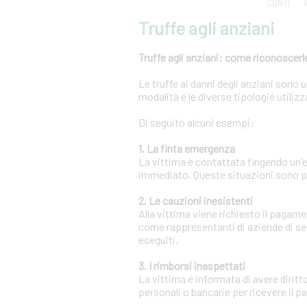
CONTI
Truffe agli anziani
Truffe agli anziani: come riconoscerle
Le truffe ai danni degli anziani sono
modalità e le diverse tipologie utili
Di seguito alcuni esempi:
1. La finta emergenza
La vittima è contattata fingendo un
immediato. Queste situazioni sono pr
2. Le cauzioni inesistenti
Alla vittima viene richiesto il pagam
come rappresentanti di aziende di se
eseguiti.
3. I rimborsi inaspettati
La vittima è informata di avere diritt
personali o bancarie per ricevere il 