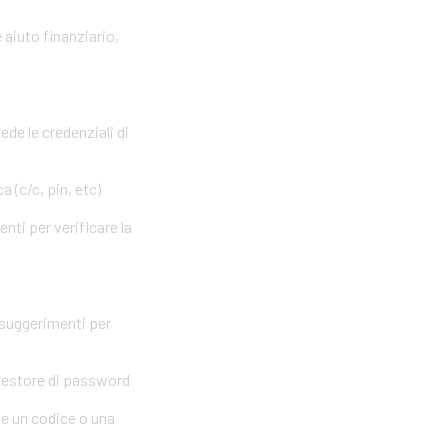
 aiuto finanziario,
ede le credenziali di
 (c/c, pin, etc)
nti per verificare la
 suggerimenti per
 gestore di password
me un codice o una