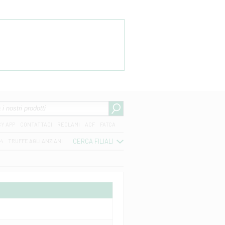
CY APP
CONTATTACI
RECLAMI
ACF
FATCA
CERCA FILIALI
04
TRUFFE AGLI ANZIANI