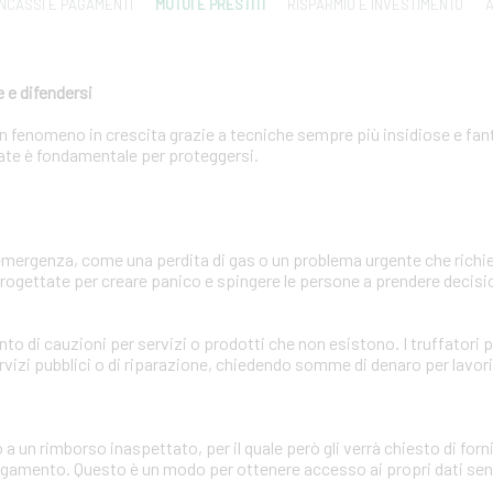
INCASSI E PAGAMENTI
MUTUI E PRESTITI
RISPARMIO E INVESTIMENTO
A
 e difendersi
 un fenomeno in crescita grazie a tecniche sempre più insidiose e fa
zzate è fondamentale per proteggersi.
'emergenza, come una perdita di gas o un problema urgente che ric
ogettate per creare panico e spingere le persone a prendere decisio
ento di cauzioni per servizi o prodotti che non esistono. I truffator
rvizi pubblici o di riparazione, chiedendo somme di denaro per lavor
o a un rimborso inaspettato, per il quale però gli verrà chiesto di for
pagamento. Questo è un modo per ottenere accesso ai propri dati sens