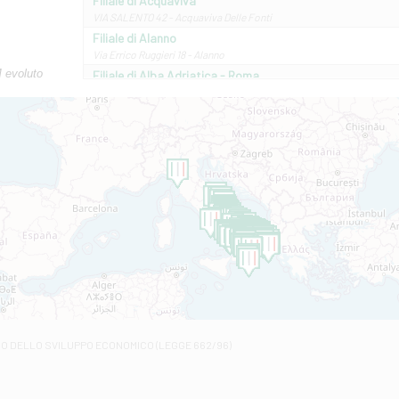
Filiale di Acquaviva
VIA SALENTO 42 - Acquaviva Delle Fonti
Filiale di Alanno
Via Errico Ruggieri 18 - Alanno
M evoluto
Filiale di Alba Adriatica - Roma
Via Roma, 13 - Alba Adriatica
Filiale di Altamura
VIA VITTORIO VENETO 79/81 A - Altamura
Filiale di Amantea
STATALE 18/17 - Amantea
Filiale di Andretta
C.SO VITTORIO VENETO 8 - Andretta
Filiale di Andria 1 - Crispi
VIALE CRISPI 50/A - Andria
Filiale di Arsita
Viale San Francesco 6/b - Arsita
Filiale di Ascoli Piceno
Via Napoli - Ascoli Piceno
Filiale di Atessa
RO DELLO SVILUPPO ECONOMICO (LEGGE 662/96)
Contrada Piana La Fara - Via per Piazzano snc - Atessa
Filiale di Atri - Corso Adriano
Corso Elio Adriano, 1 - Atri