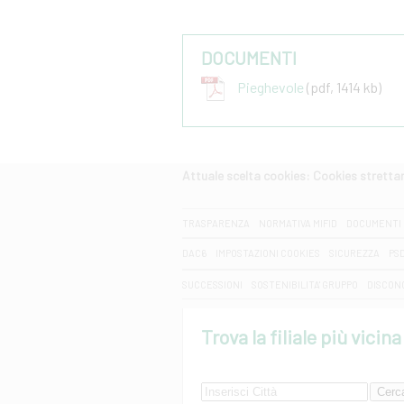
DOCUMENTI
Pieghevole
(pdf, 1414 kb)
Attuale scelta cookies: Cookies strett
CERCA
TRASPARENZA
NORMATIVA MIFID
DOCUMENTI 
DAC6
IMPOSTAZIONI COOKIES
SICUREZZA
PS
SUCCESSIONI
SOSTENIBILITA' GRUPPO
DISCON
Trova la filiale più vicina