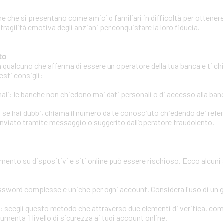
e che si presentano come amici o familiari in difficoltà per ottenere
 fragilità emotiva degli anziani per conquistare la loro fiducia.
to
a qualcuno che afferma di essere un operatore della tua banca e ti chi
esti consigli:
li: le banche non chiedono mai dati personali o di accesso alla banca
 se hai dubbi, chiama il numero da te conosciuto chiedendo dei refere
inviato tramite messaggio o suggerito dall’operatore fraudolento.
amento su dispositivi e siti online può essere rischioso. Ecco alcuni
assword complesse e uniche per ogni account. Considera l'uso di un
ri: scegli questo metodo che attraverso due elementi di verifica, co
enta il livello di sicurezza ai tuoi account online.