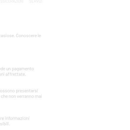
SSICURAZIONI
SERVIZI
ntasiose. Conoscere le
hiede un pagamento
ni affrettate.
i possono presentarsi
i che non verranno mai
nire informazioni
ibili.