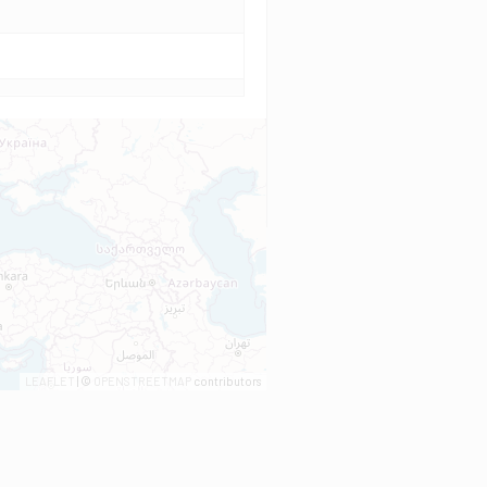
LEAFLET
| ©
OPENSTREETMAP
contributors