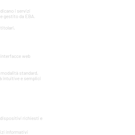
ndicano i servizi
 e gestito da EBA.
itolari,
e interfacce web
e modalità standard,
à intuitive e semplici
ispositivi richiesti e
zi informativi