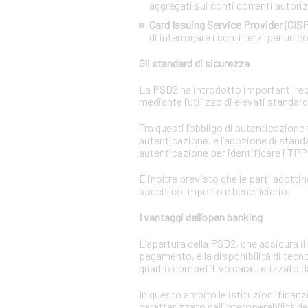
aggregati sui conti correnti autorizz
Card Issuing Service Provider (CISP
di interrogare i conti terzi per un co
Gli standard di sicurezza
La PSD2 ha introdotto importanti requi
mediante l’utilizzo di elevati standar
Tra questi l’obbligo di autenticazione
autenticazione, e l’adozione di standa
autenticazione per identificare i TPP e
È inoltre previsto che le parti adotti
specifico importo e beneficiario.
I vantaggi dell’open banking
L’apertura della PSD2, che assicura il 
pagamento, e la disponibilità di tecn
quadro competitivo caratterizzato da
In questo ambito le istituzioni finanz
caratterizzato dall’interoperabilità d