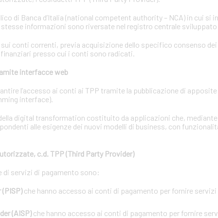
lico di Banca d’Italia (national competent authority – NCA) in cui si i
e stesse informazioni sono riversate nel registro centrale sviluppato
i conti correnti, previa acquisizione dello specifico consenso dei t
 finanziari presso cui i conti sono radicati.
tramite interfacce web
garantire l’accesso ai conti ai TPP tramite la pubblicazione di apposit
ming interface).
ella digital transformation costituito da applicazioni che, mediant
pondenti alle esigenze dei nuovi modelli di business, con funzionalit
utorizzate, c.d. TPP (Third Party Provider)
ne di servizi di pagamento sono:
 (PISP)
che hanno accesso ai conti di pagamento per fornire servizi d
der (AISP)
che hanno accesso ai conti di pagamento per fornire servi