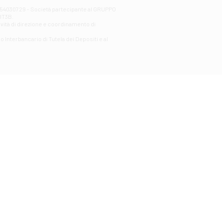
00254030729 - Società partecipante al GRUPPO
AlT3B.
ività di direzione e coordinamento di
o Interbancario di Tutela dei Depositi e al