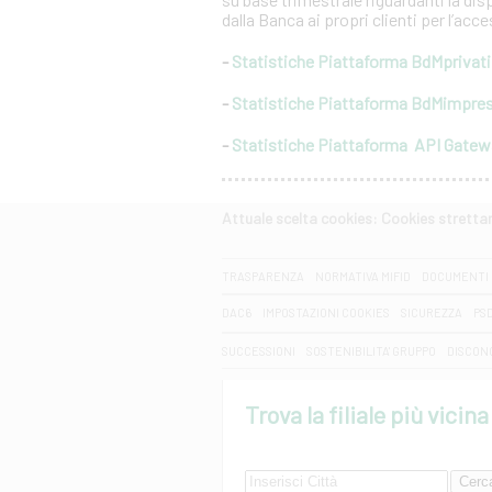
dalla Banca ai propri clienti per l’acc
-
Statistiche Piattaforma BdMprivati
-
Statistiche Piattaforma BdMimpre
-
Statistiche Piattaforma API Gate
Attuale scelta cookies: Cookies strett
CERCA
TRASPARENZA
NORMATIVA MIFID
DOCUMENTI 
DAC6
IMPOSTAZIONI COOKIES
SICUREZZA
PS
SUCCESSIONI
SOSTENIBILITA' GRUPPO
DISCON
Trova la filiale più vicina