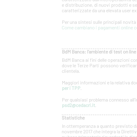
e distribuzione, di nuovi prodotti e se
caratterizzate da una elevata user e
Per una sintesi sulle principali novit
Come cambiano i pagamenti online c
BdM Banca: l’ambiente di test on line 
BdM Banca ai fini delle operazioni co
dove le Terze Parti possono verificare
clientela.
Maggiori informazioni e la relativa 
per i TPP
.
Per qualsiasi problema connesso all’in
psd2@cedacri.it
.
Statistiche
In ottemperanza a quanto previsto d
novembre 2017 che integra la Direttiv
su base trimestrale riguardanti la dis