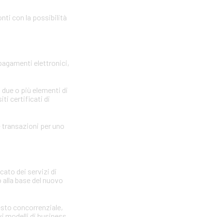
nti con la possibilità
 pagamenti elettronici,
 due o più elementi di
ti certificati di
le transazioni per uno
cato dei servizi di
 alla base del nuovo
testo concorrenziale,
vi modelli di business