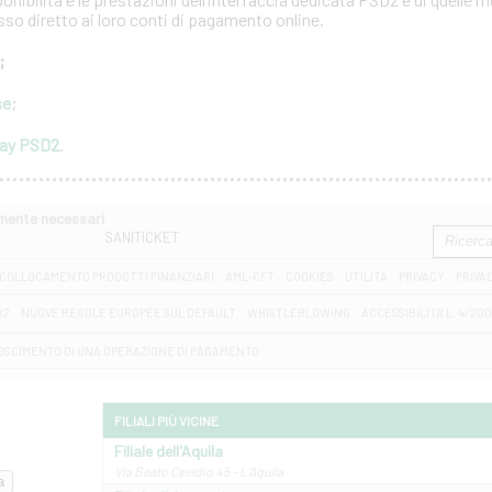
esso diretto ai loro conti di pagamento online.
;
se
;
way PSD2
.
amente necessari
SANITICKET
COLLOCAMENTO PRODOTTI FINANZIARI
AML-CFT
COOKIES
UTILITÀ
PRIVACY
PRIVA
D2
NUOVE REGOLE EUROPEE SUL DEFAULT
WHISTLEBLOWING
ACCESSIBILITA' L. 4/20
OSCIMENTO DI UNA OPERAZIONE DI PAGAMENTO
FILIALI PIÙ VICINE
Filiale dell'Aquila
Via Beato Cesidio 45 - L'Aquila