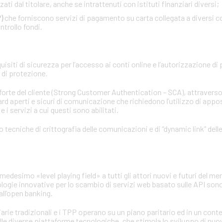
ati dal titolare, anche se intrattenuti con istituti finanziari diversi;
)
che forniscono servizi di pagamento su carta collegata a diversi co
ntrollo fondi.
siti di sicurezza per l’accesso ai conti online e l’autorizzazione di
d di protezione.
 forte del cliente (Strong Customer Authentication – SCA), attraverso
rd aperti e sicuri di comunicazione che richiedono l’utilizzo di apposi
 i servizi a cui questi sono abilitati.
no tecniche di crittografia delle comunicazioni e di “dynamic link” del
medesimo «level playing field» a tutti gli attori nuovi e futuri del mer
ologie innovative per lo scambio di servizi web basato sulle API sono
ll’open banking.
iarie tradizionali e i TPP operano su un piano paritario ed in un con
elle diverse piattaforme tecnologiche, che stimola lo sviluppo di nuo