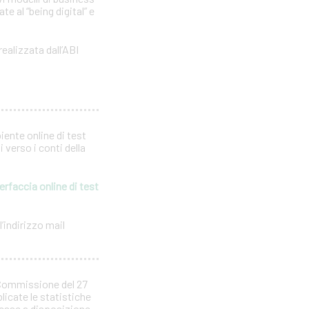
e al “being digital” e
realizzata dall’ABI
iente online di test
 verso i conti della
erfaccia online di test
’indirizzo mail
 Commissione del 27
licate le statistiche
 messe a disposizione