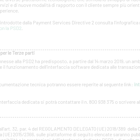
rvizi e di nuove modalità di rapporto con il cliente sempre più orientat
xperience.
à introdotte dalla Payment Services Directive 2 consulta l’infografica 
on la PSD2
.
per le Terze parti
nnesse alla PSD2 ha predisposto, a partire dal 14 marzo 2019, un amb
 il funzionamento dell’interfaccia software dedicata alle transazioni
documentazione tecnica potranno essere reperite al seguente link:
int
terfaccia dedicata si potrà contattare il n. 800 938 375 o scrivere all
all’art. 32, par. 4 del REGOLAMENTO DELEGATO (UE) 2018/389 della
a (UE) 2015/2366, sulle piattaforme di seguito elencate saranno pubb
ponibilità e le prestazioni dell’interfaccia dedicata PSD2 e di quelle