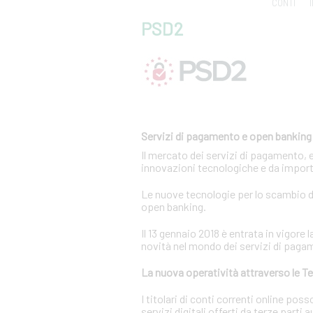
CONTI
PSD2
Servizi di pagamento e open banking
Il mercato dei servizi di pagamento, 
innovazioni tecnologiche e da import
Le nuove tecnologie per lo scambio di
open banking.
Il 13 gennaio 2018 è entrata in vigor
novità nel mondo dei servizi di paga
La nuova operatività attraverso le Te
I titolari di conti correnti online p
servizi digitali offerti da terze parti