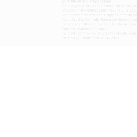
BdM BANCA Società per azioni
Sede legale e Direzione Generale in Corso Cavo
IVA MCC - P. IVA 16868201001 - Cap. Soc. € 622.3
Società facente parte del Gruppo Bancario Medio
MedioCredito Centrale-Banca del Mezzogiorno
La Banca iscritta all'Albo delle Banche presso l
Fondo Nazionale di Garanzia.
Tel: 080 5274 111 - Fax: 080 5274 751 - Sito w
Ultimo aggiornamento: 10/01/2023