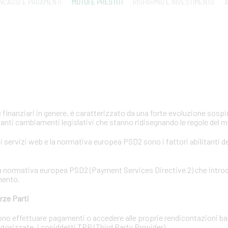
INCASSI E PAGAMENTI
MUTUI E PRESTITI
RISPARMIO E INVESTIMENTO
A
e finanziari in genere, è caratterizzato da una forte evoluzione sosp
anti cambiamenti legislativi che stanno ridisegnando le regole del 
 servizi web e la normativa europea PSD2 sono i fattori abilitanti d
e la normativa europea PSD2 (Payment Services Directive 2) che intr
mento.
rze Parti
ossono effettuare pagamenti o accedere alle proprie rendicontazioni b
 autorizzate, i cosiddetti TPP (Third Party Provider).