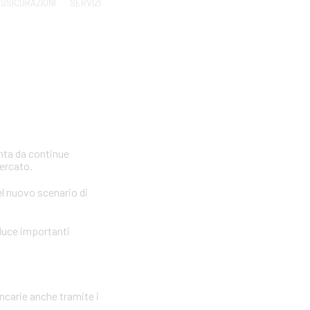
SSICURAZIONI
SERVIZI
inta da continue
mercato.
el nuovo scenario di
oduce importanti
ancarie anche tramite i