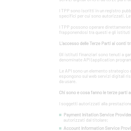
I TPP sono iscritti in un registro pubb
specifici per cui sono autorizzati. L
I TPP possono operare direttamente su
frapponendosi tra questi e gli istituti
L’accesso delle Terze Parti ai conti 
Gli istituti finanziari sono tenuti a 
denominate API (application program
Le API sono un elemento strategico d
espongono sul web servizi digitali ris
da usare.
Chi sono e cosa fanno le terze parti a
I soggetti autorizzati alla prestazio
Payment Initation Service Provider
autorizzati dal titolare;
Account Information Service Provi