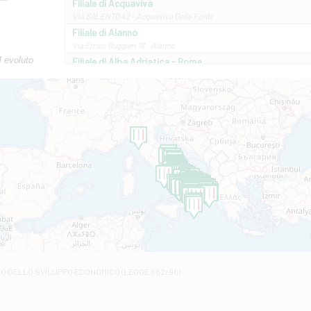
Filiale di Acquaviva
VIA SALENTO 42 - Acquaviva Delle Fonti
Filiale di Alanno
Via Errico Ruggieri 18 - Alanno
M evoluto
Filiale di Alba Adriatica - Roma
Via Roma, 13 - Alba Adriatica
Filiale di Altamura
VIA VITTORIO VENETO 79/81 A - Altamura
Filiale di Amantea
STATALE 18/17 - Amantea
Filiale di Andretta
C.SO VITTORIO VENETO 8 - Andretta
Filiale di Andria 1 - Crispi
VIALE CRISPI 50/A - Andria
Filiale di Arsita
Viale San Francesco 6/b - Arsita
Filiale di Ascoli Piceno
Via Napoli - Ascoli Piceno
Filiale di Atessa
RO DELLO SVILUPPO ECONOMICO (LEGGE 662/96)
Contrada Piana La Fara - Via per Piazzano snc - Atessa
Filiale di Atri - Corso Adriano
Corso Elio Adriano, 1 - Atri