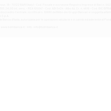
Filiale di Avellino - Partenio
ur, 19 - 70122 BARI (Italy) - Cod. Fiscale e iscrizione Registro Imprese di Bari n. 
03.241,00 int. vers. - REA 105047 - Cod. ABI 5424 - Albo Az. Cr. n. 4616 - Cod. BIC BPB
VIA PARTENIO 48 - Avellino
credito Centrale, iscritto al n. 10680 dell'Albo dei Gruppi Bancari e soggetta all'att
Filiale di Aversa
 S.p.A.
a Banca d'ltalia, autorizzata per le operazioni valutarie e in cambi ed aderente al Fond
VIA F. SAPORITO, 27/A - Aversa
Filiale di Avezzano - Piazza Torlonia
eb: www.bdmbanca.it - Info: info@bdmbanca.it
Piazza Torlonia - Avezzano
Filiale di Avigliano
PIAZZA E. GIANTURCO 49 - Avigliano
Filiale di Baiano
VIA G. LIPPIELLO 33 - Baiano
Filiale di Bari - Corso Vittorio Emanuele II
CORSO VITTORIO EMANUELE II, 86 - Bari
Filiale di Bari 10 - Papa Giovanni
VIALE PAPA GIOVANNI XXIII 131 - Bari
Filiale di Bari 11 - Lembo
VIA LEMBO 36 C/H - Bari
Filiale di Bari 2 - Amendola
VIA AMENDOLA 193/A - Bari
Filiale di Bari 4 - Poggiofranco
VIA FAVIA 3 - Bari
Filiale di Bari 6 - Japigia