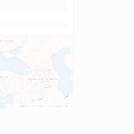
LEAFLET
| ©
OPENSTREETMAP
contributors