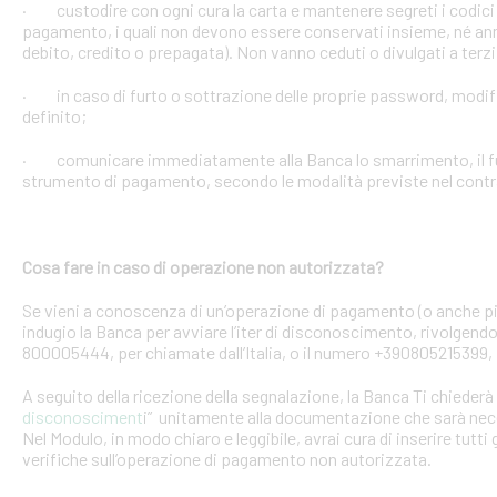
· custodire con ogni cura la carta e mantenere segreti i codici 
pagamento, i quali non devono essere conservati insieme, né anno
debito, credito o prepagata). Non vanno ceduti o divulgati a terzi
· in caso di furto o sottrazione delle proprie password, mod
definito;
· comunicare immediatamente alla Banca lo smarrimento, il furt
strumento di pagamento, secondo le modalità previste nel contra
Cosa fare in caso di operazione non autorizzata?
Se vieni a conoscenza di un’operazione di pagamento (o anche pi
indugio la Banca per avviare l’iter di disconoscimento, rivolgendoT
800005444, per chiamate dall’Italia, o il numero +390805215399, 
A seguito della ricezione della segnalazione, la Banca Ti chiederà 
disconosciment
i” unitamente alla documentazione che sarà nece
Nel Modulo, in modo chiaro e leggibile, avrai cura di inserire tutti 
verifiche sull’operazione di pagamento non autorizzata.