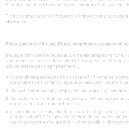
riscontro, secondo l’iter descritto nel paragrafo “Cosa succede d
Tieni presente che sarà effettuato un rimborso per le operazion
alla Banca.
Ricorda anche che in caso di furto, smarrimento o pagamenti no
In queste fattispecie è necessario, oltre alla tempestiva comuni
operazioni non autorizzate, richiedere la sospensione temporanea o
usa per effettuare i propri pagamenti:
Sospendi temporaneamente o blocca definitivamente la carta: s
stata rubata o hai smarrito, oppure se hai subito un furto di dat
Blocca l’internet banking o l’app: se ti accorgi di non aver a
Blocca la carta, l’internet banking e l’app: se ti accorgi di non 
conto come ad esempio un bonifico;
In caso di ricezione di addebiti non autorizzati per operazioni
(domiciliazioni/SDD) e già eseguite dalla Banca, puoi richieder
tuo conto corrente rivolgendoti, il prima possibile, direttamente 