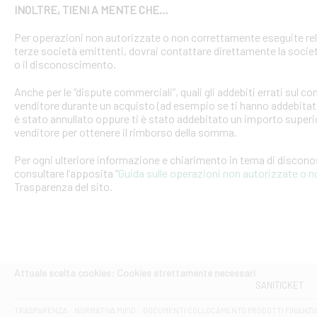
INOLTRE, TIENI A MENTE CHE…
Per operazioni non autorizzate o non correttamente eseguite rel
terze società emittenti, dovrai contattare direttamente la soci
o il disconoscimento.
Anche per le “dispute commerciali”, quali gli addebiti errati sul 
venditore durante un acquisto (ad esempio se ti hanno addebitato
è stato annullato oppure ti è stato addebitato un importo superio
venditore per ottenere il rimborso della somma.
Per ogni ulteriore informazione e chiarimento in tema di discon
consultare l’apposita “
Guida sulle operazioni non autorizzate o 
Trasparenza del sito.
Attuale scelta cookies: Cookies strettamente necessari
SANITICKET
TRASPARENZA
NORMATIVA MIFID
DOCUMENTI COLLOCAMENTO PRODOTTI FINANZI