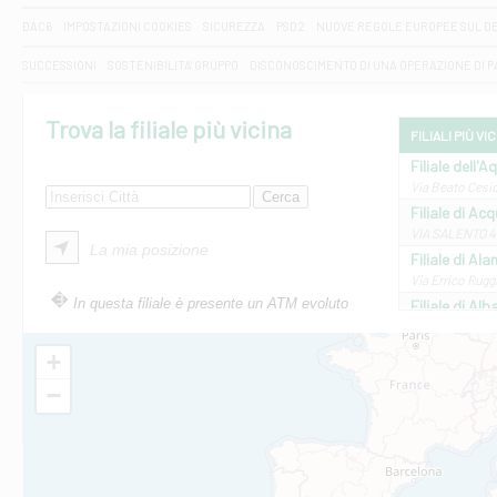
DAC6
IMPOSTAZIONI COOKIES
SICUREZZA
PSD2
NUOVE REGOLE EUROPEE SUL D
SUCCESSIONI
SOSTENIBILITA' GRUPPO
DISCONOSCIMENTO DI UNA OPERAZIONE DI 
Trova la filiale più vicina
FILIALI PIÙ VI
Filiale dell'A
Via Beato Cesid
Filiale di Ac
VIA SALENTO 42
La mia posizione
Filiale di Ala
Via Errico Ruggi
In questa filiale è presente un ATM evoluto
Filiale di Al
Via Roma, 13 - 
Filiale di Al
+
VIA VITTORIO V
−
Filiale di Am
STATALE 18/17 
Filiale di An
C.SO VITTORIO 
Filiale di And