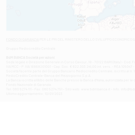
VIALE CRISPI 50
Filiale di Ars
Viale San Franc
Filiale di Asc
Via Napoli - As
Filiale di At
FONDO DI GARANZIA
PER LE PMI DEL MINISTERO DELLO SVILUPPO ECONOMICO (
Contrada Piana 
Gruppo Mediocredito Centrale
Filiale di At
Corso Elio Adria
BdM BANCA Società per azioni
Filiale di Ave
Sede legale e Direzione Generale in Corso Cavour, 19 - 70122 BARI (Italy) - Cod.
IVA MCC - P. IVA 16868201001 - Cap. Soc. € 622.303.241,00 int. vers. - REA 105047 -
VIA PARTENIO 4
Società facente parte del Gruppo Bancario Mediocredito Centrale, iscritto al n. 10
Filiale di Av
MedioCredito Centrale-Banca del Mezzogiorno S.p.A.
La Banca iscritta all'Albo delle Banche presso la Banca d'ltalia, autorizzata per le
VIA F. SAPORITO
Fondo Nazionale di Garanzia.
Filiale di Av
Tel: 080 5274 111 - Fax: 080 5274 751 - Sito web: www.bdmbanca.it - Info: info@b
Piazza Torlonia
Ultimo aggiornamento: 10/01/2023
Filiale di Avi
PIAZZA E. GIAN
Filiale di Bai
VIA G. LIPPIELL
Filiale di Bar
CORSO VITTORIO