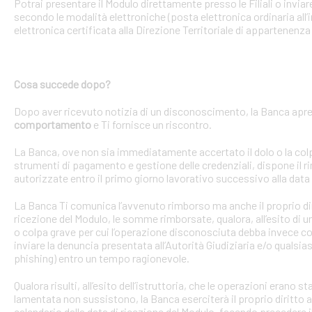
Potrai presentare il Modulo direttamente presso le Filiali o invi
secondo le modalità elettroniche (posta elettronica ordinaria all’i
elettronica certificata alla Direzione Territoriale di appartenenza 
Cosa succede dopo?
Dopo aver ricevuto notizia di un disconoscimento, la Banca apre 
comportamento
e Ti fornisce un riscontro.
La Banca, ove non sia immediatamente accertato il dolo o la colpa 
strumenti di pagamento e gestione delle credenziali, dispone il
autorizzate entro il primo giorno lavorativo successivo alla data 
La Banca Ti comunica l’avvenuto rimborso ma anche il proprio dirit
ricezione del Modulo, le somme rimborsate, qualora, all’esito di 
o colpa grave per cui l’operazione disconosciuta debba invece con
inviare la denuncia presentata all’Autorità Giudiziaria e/o qualsias
phishing) entro un tempo ragionevole.
Qualora risulti, all’esito dell’istruttoria, che le operazioni erano
lamentata non sussistono, la Banca eserciterà il proprio diritto ad
calendario dalla data di ricezione del Modulo, facendo precedere 