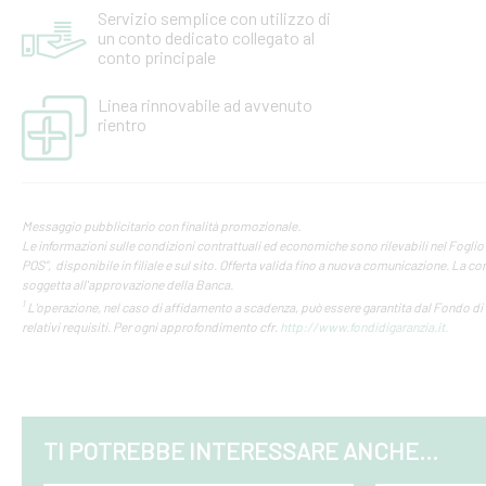
Servizio semplice con utilizzo di
un conto dedicato collegato al
conto principale
Linea rinnovabile ad avvenuto
rientro
Messaggio pubblicitario con finalità promozionale.
Le informazioni sulle condizioni contrattuali ed economiche sono rilevabili nel Foglio 
POS”, disponibile in filiale e sul sito. Offerta valida fino a nuova comunicazione. La co
soggetta all'approvazione della Banca.
1
L'operazione, nel caso di affidamento a scadenza, può essere garantita dal Fondo di 
relativi requisiti. Per ogni approfondimento cfr.
http://www.fondidigaranzia.it.
TI POTREBBE INTERESSARE ANCHE...