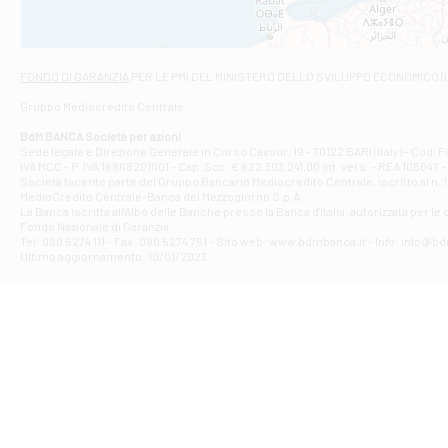
Viale San Franc
Filiale di Asc
Via Napoli - As
Filiale di At
FONDO DI GARANZIA
PER LE PMI DEL MINISTERO DELLO SVILUPPO ECONOMICO (
Contrada Piana 
Gruppo Mediocredito Centrale
Filiale di At
Corso Elio Adria
BdM BANCA Società per azioni
Filiale di Ave
Sede legale e Direzione Generale in Corso Cavour, 19 - 70122 BARI (Italy) - Cod.
IVA MCC - P. IVA 16868201001 - Cap. Soc. € 622.303.241,00 int. vers. - REA 105047 -
VIA PARTENIO 4
Società facente parte del Gruppo Bancario Mediocredito Centrale, iscritto al n. 10
Filiale di Av
MedioCredito Centrale-Banca del Mezzogiorno S.p.A.
La Banca iscritta all'Albo delle Banche presso la Banca d'ltalia, autorizzata per le
VIA F. SAPORITO
Fondo Nazionale di Garanzia.
Filiale di Av
Tel: 080 5274 111 - Fax: 080 5274 751 - Sito web: www.bdmbanca.it - Info: info@b
Piazza Torlonia
Ultimo aggiornamento: 10/01/2023
Filiale di Avi
PIAZZA E. GIAN
Filiale di Bai
VIA G. LIPPIELL
Filiale di Bar
CORSO VITTORIO
Filiale di Ba
VIALE PAPA GIOV
Filiale di Bar