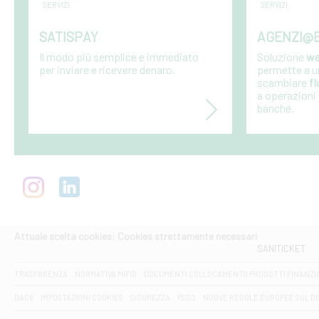
SERVIZI
SERVIZI
SATISPAY
AGENZI@B
Il modo più semplice e immediato
Soluzione
we
per inviare e ricevere denaro.
permette a u
scambiare
fl
a operazioni 
banche.
Attuale scelta cookies: Cookies strettamente necessari
SANITICKET
TRASPARENZA
NORMATIVA MIFID
DOCUMENTI COLLOCAMENTO PRODOTTI FINANZI
DAC6
IMPOSTAZIONI COOKIES
SICUREZZA
PSD2
NUOVE REGOLE EUROPEE SUL D