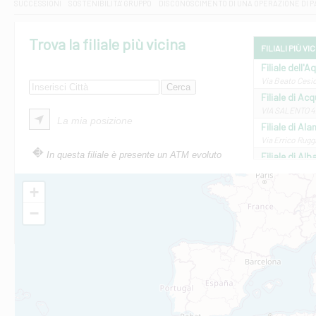
SUCCESSIONI
SOSTENIBILITA' GRUPPO
DISCONOSCIMENTO DI UNA OPERAZIONE DI 
Trova la filiale più vicina
FILIALI PIÙ VI
Filiale dell'A
Via Beato Cesid
Filiale di Ac
VIA SALENTO 42
La mia posizione
Filiale di Ala
Via Errico Ruggi
In questa filiale è presente un ATM evoluto
Filiale di Al
Via Roma, 13 - 
Filiale di Al
+
VIA VITTORIO V
−
Filiale di Am
STATALE 18/17 
Filiale di An
C.SO VITTORIO 
Filiale di And
VIALE CRISPI 50
Filiale di Ars