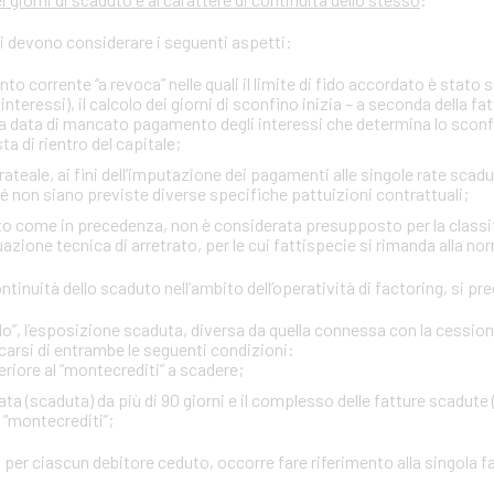
si devono considerare i seguenti aspetti:
onto corrente “a revoca” nelle quali il limite di fido accordato è stato
interessi), il calcolo dei giorni di sconfino inizia – a seconda della fa
rima data di mancato pagamento degli interessi che determina lo sco
ta di rientro del capitale;
ateale, ai fini dell’imputazione dei pagamenti alle singole rate scadu
ché non siano previste diverse specifiche pattuizioni contrattuali;
itto come in precedenza, non è considerata presupposto per la classi
zione tecnica di arretrato, per le cui fattispecie si rimanda alla no
 continuità dello scaduto nell’ambito dell’operatività di factoring, si 
”, l’esposizione scaduta, diversa da quella connessa con la cessione d
carsi di entrambe le seguenti condizioni:
eriore al “montecrediti” a scadere;
ta (scaduta) da più di 90 giorni e il complesso delle fatture scadute 
l “montecrediti”;
 per ciascun debitore ceduto, occorre fare riferimento alla singola f