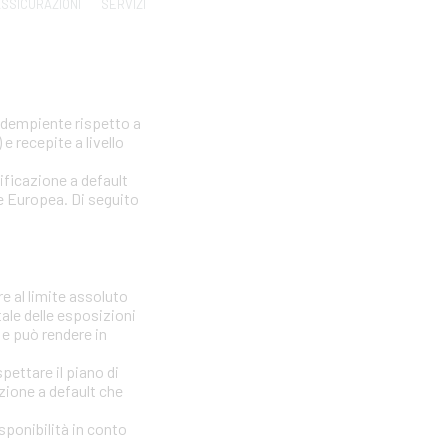
SSICURAZIONI
SERVIZI
nadempiente rispetto a
e recepite a livello
sificazione a default
one Europea. Di seguito
e al limite assoluto
tale delle esposizioni
 e può rendere in
ettare il piano di
azione a default che
isponibilità in conto