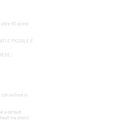
ltre 90 giorni
IVATI E PICCOLE E
PRESE;
con la linea in
ne a default
ault tra clienti