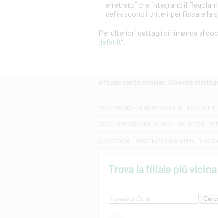
arretrato” che integrano il Regola
definiscono i criteri per fissare la 
Per ulteriori dettagli si rimanda al d
default
”.
Attuale scelta cookies: Cookies strett
CERCA
TRASPARENZA
NORMATIVA MIFID
DOCUMENTI 
DAC6
IMPOSTAZIONI COOKIES
SICUREZZA
PS
SUCCESSIONI
SOSTENIBILITA' GRUPPO
DISCON
Trova la filiale più vicina