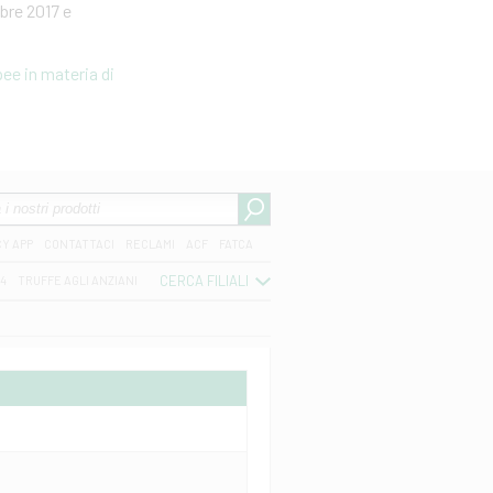
bre 2017 e
ee in materia di
CY APP
CONTATTACI
RECLAMI
ACF
FATCA
CERCA FILIALI
04
TRUFFE AGLI ANZIANI