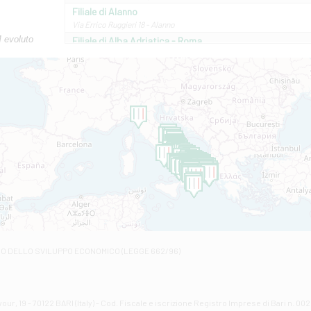
Filiale di Alanno
Via Errico Ruggieri 18 - Alanno
M evoluto
Filiale di Alba Adriatica - Roma
Via Roma, 13 - Alba Adriatica
Filiale di Altamura
VIA VITTORIO VENETO 79/81 A - Altamura
Filiale di Amantea
STATALE 18/17 - Amantea
Filiale di Andretta
C.SO VITTORIO VENETO 8 - Andretta
Filiale di Andria 1 - Crispi
VIALE CRISPI 50/A - Andria
Filiale di Arsita
Viale San Francesco 6/b - Arsita
Filiale di Ascoli Piceno
Via Napoli - Ascoli Piceno
Filiale di Atessa
RO DELLO SVILUPPO ECONOMICO (LEGGE 662/96)
Contrada Piana La Fara - Via per Piazzano snc - Atessa
Filiale di Atri - Corso Adriano
Corso Elio Adriano, 1 - Atri
Filiale di Avellino - Partenio
ur, 19 - 70122 BARI (Italy) - Cod. Fiscale e iscrizione Registro Imprese di Bari n. 