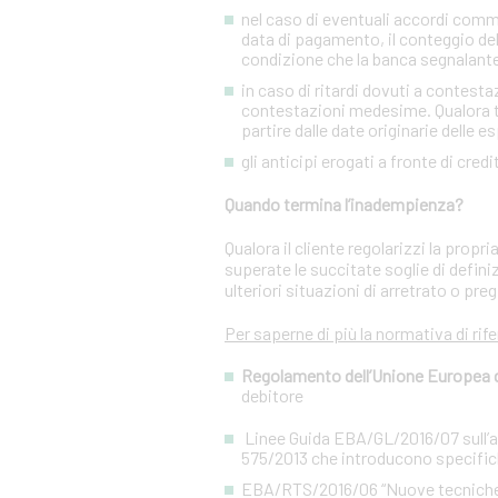
nel caso di eventuali accordi commer
data di pagamento, il conteggio del
condizione che la banca segnalant
in caso di ritardi dovuti a contesta
contestazioni medesime. Qualora tal
partire dalle date originarie delle e
gli anticipi erogati a fronte di cred
Quando termina l’inadempienza?
Qualora il cliente regolarizzi la prop
superate le succitate soglie di defini
ulteriori situazioni di arretrato o preg
Per saperne di più la normativa di rif
Regolamento dell’Unione Europea del
debitore
Linee Guida EBA/GL/2016/07 sull’app
575/2013 che introducono specifiche
EBA/RTS/2016/06 “Nuove tecniche di 