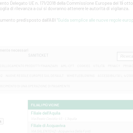
mento Delegato UE n. 171/2018 della Commissione Europea del 19 otto
soglia di rilevanza a cui si dovranno attenere le autorità di vigilanza.
ocumento predisposto dall’ABI “
Guida semplice alle nuove regole europ
amente necessari
SANITICKET
COLLOCAMENTO PRODOTTI FINANZIARI
AML-CFT
COOKIES
UTILITÀ
PRIVACY
PRIVA
D2
NUOVE REGOLE EUROPEE SUL DEFAULT
WHISTLEBLOWING
ACCESSIBILITA' L. 4/20
OSCIMENTO DI UNA OPERAZIONE DI PAGAMENTO
FILIALI PIÙ VICINE
Filiale dell'Aquila
Via Beato Cesidio 45 - L'Aquila
Filiale di Acquaviva
VIA SALENTO 42 - Acquaviva Delle Fonti