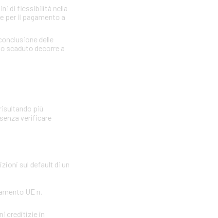
 di flessibilità nella
re per il pagamento a
 conclusione delle
llo scaduto decorre a
risultando più
 senza verificare
zioni sul default di un
olamento UE n.
i creditizie in