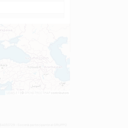
LEAFLET
| ©
OPENSTREETMAP
contributors
00254030729 - Società partecipante al GRUPPO