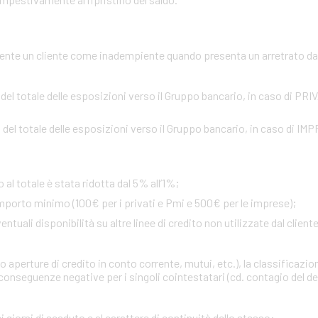
te un cliente come inadempiente quando presenta un arretrato da o
 del totale delle esposizioni verso il Gruppo bancario, in caso di PR
 del totale delle esposizioni verso il Gruppo bancario, in caso di IM
 al totale è stata ridotta dal 5% all’1%;
importo minimo (100€ per i privati e Pmi e 500€ per le imprese);
uali disponibilità su altre linee di credito non utilizzate dal cliente 
 aperture di credito in conto corrente, mutui, etc.), la classificazio
onseguenze negative per i singoli cointestatari (cd. contagio del def
i giorni di scaduto e al carattere di continuità dello stesso
: