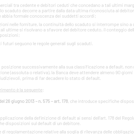
ciali tra cedente e debitori ceduti che concedano a tali ultimi margini
lo scaduto decorre a partire dalla data ultima riconosciuta al debito
e abbia formale conoscenza dei suddetti accordi;
zioni nelle forniture, la continuità dello scaduto si interrompe sino a
i ultime si risolvano a sfavore del debitore ceduto, il conteggio de
sposizioni;
iti futuri seguono le regole generali sugli scaduti.
ria posizione successivamente alla sua classificazione a default, non 
zione (assoluta o relativa), la Banca deve attendere almeno 90 giorni
iudizievoli, prima di far decadere lo stato di default.
erimento è la seguente
:
 26 giugno 2013 – n. 575 – art. 178
, che introduce specifiche disposi
licazione della definizione di default ai sensi dell’art. 178 del Reg
 disposizioni sul default di un debitore.
regolamentazione relative alla soglia di rilevanza delle obbligazion