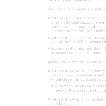
Per il computo dei giorni di scaduto 
nel caso di aperture di credito in c
effetto della capitalizzazione degli 
verifica prima – a partire dalla p
partire dalla data della prima richies
nel caso di esposizioni a rimborso r
stabilite nell’art. 1193 c.c. sempre
la presenza di un arretrato, descr
lo stesso è determinato da una situa
Ai fini della verifica del carattere di
nel caso di operazioni “pro-solvendo
determina esclusivamente al verifi
l’anticipo è di importo pari o sup
vi è almeno una fattura non onora
meno di 90 giorni) supera l’1% de
nel caso di operazioni “pro-soluto”,
ritardo maggiore;