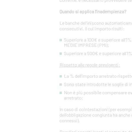
Quando si applica l’inadempienza?
Le banche definiscono automaticamen
consecutivi, il cui importo risulti:
Superiore a 100€ e superiore all’1%
MEDIE IMPRESE (PMI);
Superiore a 500€ e superiore all’1%
Rispetto alle regole previgenti:
La % dell’importo arretrato rispetto
Sono state introdotte le soglie di 
Non è più possibile compensare event
arretrato;
In caso di cointestazioni (per esempio
dell’obbligazione congiunta ha anche c
connessi).
Peculiari aspetti legati al computo de