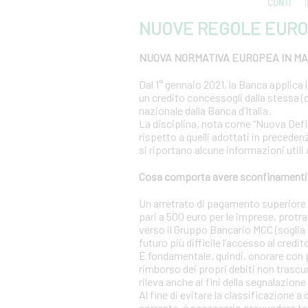
CONTI
NUOVE REGOLE EURO
NUOVA NORMATIVA EUROPEA IN MAT
Dal 1° gennaio 2021, la Banca applica 
un credito concessogli dalla stessa (c
nazionale dalla Banca d’Italia.
La disciplina, nota come “Nuova Definiz
rispetto a quelli adottati in precedenz
si riportano alcune informazioni utili
Cosa comporta avere sconfinamenti s
Un arretrato di pagamento superiore al
pari a 500 euro per le imprese, protra
verso il Gruppo Bancario MCC (soglia r
futuro più difficile l’accesso al credit
È fondamentale, quindi, onorare con 
rimborso dei propri debiti non trascur
rileva anche ai fini della segnalazione 
Al fine di evitare la classificazione a
corrente, è necessario provvedere te