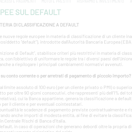
INCASSI E PAGAMENTI
MUTUI E PRESTITI
RISPARMIO E INVESTIMENTO
A
PEE SUL DEFAULT
ERIA DI CLASSIFICAZIONE A DEFAULT
le nuove regole europee in materia di classificazione di un cliente i
osiddetto “default”), introdotte dall’Autorità Bancaria Europea (EBA) 
ione di Default”, stabilisce criteri più restrittivi in materia di clas
a, con l’obiettivo di uniformare le regole tra i diversi paesi dell’Uni
 anche a riepilogare i principali cambiamenti normativi avvenuti.
u conto corrente o per arretrati di pagamento di piccolo importo?
 limite assoluto di 100 euro (per un cliente privato o PMI) o superior
tto per oltre 90 giorni consecutivi, che rappresenti più dell’1% del to
elativa), cui la Banca appartiene, genera la classificazione a default
o per il cliente e per eventuali cointestatari.
puntualità le scadenze di pagamento previste contrattualmente e risp
ando anche importi di modesta entità, al fine di evitare la classific
in Centrale Rischi di Banca d’Italia.
 default, in caso di operazioni che generano debordi oltre la propria d
mpestivamente al ripristino del saldo.