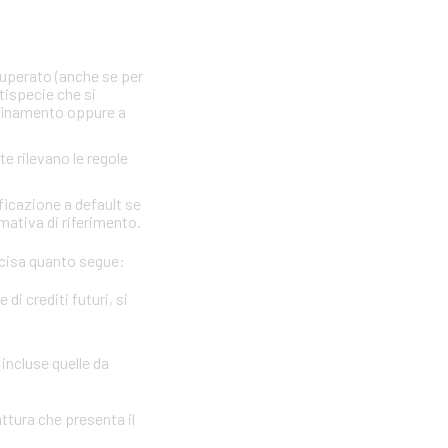
 superato (anche se per
ttispecie che si
nfinamento oppure a
te rilevano le regole
ficazione a default se
rmativa di riferimento.
precisa quanto segue:
i crediti futuri, si
(incluse quelle da
attura che presenta il