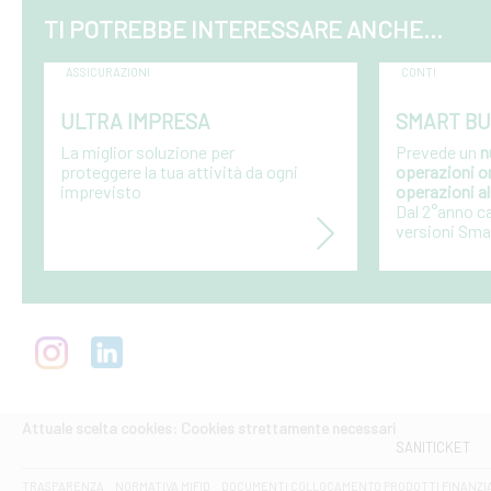
TI POTREBBE INTERESSARE ANCHE...
ASSICURAZIONI
CONTI
ULTRA IMPRESA
SMART BU
La miglior soluzione per
Prevede un
n
proteggere la tua attività da ogni
operazioni o
imprevisto
operazioni al
Dal 2°anno ca
versioni Sma
Attuale scelta cookies: Cookies strettamente necessari
SANITICKET
TRASPARENZA
NORMATIVA MIFID
DOCUMENTI COLLOCAMENTO PRODOTTI FINANZI