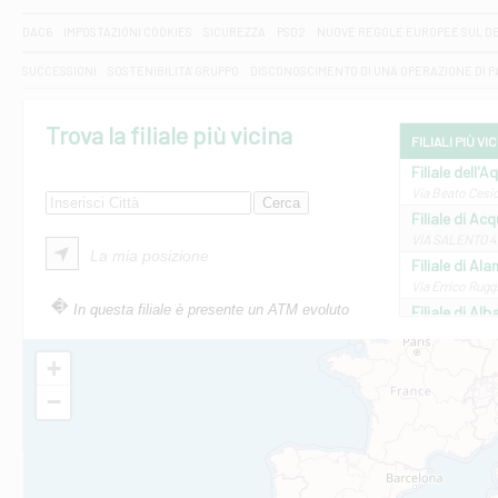
DAC6
IMPOSTAZIONI COOKIES
SICUREZZA
PSD2
NUOVE REGOLE EUROPEE SUL D
SUCCESSIONI
SOSTENIBILITA' GRUPPO
DISCONOSCIMENTO DI UNA OPERAZIONE DI 
Trova la filiale più vicina
FILIALI PIÙ VI
Filiale dell'A
Via Beato Cesid
Filiale di Ac
VIA SALENTO 42
La mia posizione
Filiale di Ala
Via Errico Ruggi
In questa filiale è presente un ATM evoluto
Filiale di Al
Via Roma, 13 - 
Filiale di Al
+
VIA VITTORIO V
−
Filiale di Am
STATALE 18/17 
Filiale di An
C.SO VITTORIO 