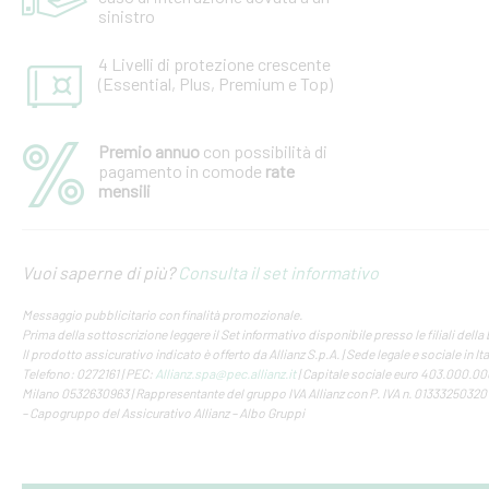
sinistro
4 Livelli di protezione crescente
(Essential, Plus, Premium e Top)
Premio annuo
con possibilità di
pagamento in comode
rate
mensili
Vuoi saperne di più?
Consulta il set informativo
Messaggio pubblicitario con finalità promozionale.
Prima della sottoscrizione leggere il Set informativo disponibile presso le filiali della
Il prodotto assicurativo indicato è offerto da Allianz S.p.A. | Sede legale e sociale in Ita
Telefono: 0272161 | PEC:
Allianz.spa@pec.allianz.it
| Capitale sociale euro 403.000.000 
Milano 0532630963 | Rappresentante del gruppo IVA Allianz con P. IVA n. 01333250320 |
– Capogruppo del Assicurativo Allianz – Albo Gruppi