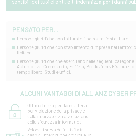
sensibili dei tuoi clienti, e ti indennizza per i danni su
PENSATO PER...
Persone giuridiche con fatturato fino a 4 milioni di Euro
Persone giuridiche con stabilimento d’impresa nel territorio
Italiana
Persone giuridiche che esercitano nelle seguenti categorie: 
Automotive, Commercio, Edilizia, Produzione, Ristorazione
tempo libero, Studi e uffici.
ALCUNI VANTAGGI DI ALLIANZ CYBER P
Ottima tutela per danni a terzi
per violazione della privacy e
della riservatezza o violazione
della sicurezza informatica
Veloce ripresa dell’attività in
caso di interruzione dovuta a un