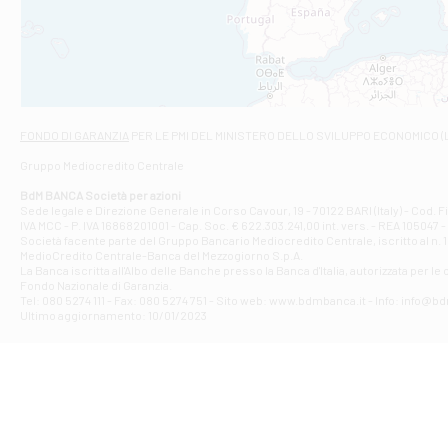
Filiale di And
VIALE CRISPI 50
Filiale di Ars
Viale San Franc
Filiale di Asc
Via Napoli - As
Filiale di At
FONDO DI GARANZIA
PER LE PMI DEL MINISTERO DELLO SVILUPPO ECONOMICO (
Contrada Piana 
Gruppo Mediocredito Centrale
Filiale di At
Corso Elio Adria
BdM BANCA Società per azioni
Filiale di Ave
Sede legale e Direzione Generale in Corso Cavour, 19 - 70122 BARI (Italy) - Cod.
IVA MCC - P. IVA 16868201001 - Cap. Soc. € 622.303.241,00 int. vers. - REA 105047 -
VIA PARTENIO 4
Società facente parte del Gruppo Bancario Mediocredito Centrale, iscritto al n. 10
Filiale di Av
MedioCredito Centrale-Banca del Mezzogiorno S.p.A.
La Banca iscritta all'Albo delle Banche presso la Banca d'ltalia, autorizzata per le
VIA F. SAPORITO
Fondo Nazionale di Garanzia.
Filiale di Av
Tel: 080 5274 111 - Fax: 080 5274 751 - Sito web: www.bdmbanca.it - Info: info@b
Piazza Torlonia
Ultimo aggiornamento: 10/01/2023
Filiale di Avi
PIAZZA E. GIAN
Filiale di Bai
VIA G. LIPPIELL
Filiale di Bar
CORSO VITTORIO