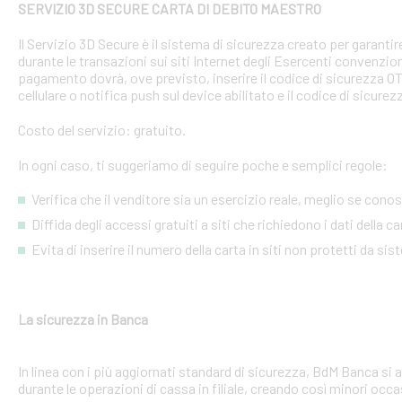
SERVIZIO 3D SECURE CARTA DI DEBITO MAESTRO
Il Servizio 3D Secure è il sistema di sicurezza creato per garant
durante le transazioni sui siti Internet degli Esercenti convenzion
pagamento dovrà, ove previsto, inserire il codice di sicurezza 
cellulare o notifica push sul device abilitato e il codice di sicure
Costo del servizio: gratuito.
In ogni caso, ti suggeriamo di seguire poche e semplici regole:
Verifica che il venditore sia un esercizio reale, meglio se conosci
Diffida degli accessi gratuiti a siti che richiedono i dati della 
Evita di inserire il numero della carta in siti non protetti da si
La sicurezza in Banca
In linea con i più aggiornati standard di sicurezza, BdM Banca si 
durante le operazioni di cassa in filiale, creando così minori occa