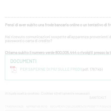
Pensi di aver subito una frode bancaria online o un tentativo di f
Hai ricevuto comunicazioni sospette all’apparenza provenienti dal
password o carta di credito?
Chiama subito il numero verde 800.005.444 o rivolgiti presso la tu
DOCUMENTI
PER SAPERNE DI PIU' SULLE FRODI
(pdf, 1767 kb)
Attuale scelta cookies: Cookies strettamente necessari
SANITICKET
TRASPARENZA
NORMATIVA MIFID
DOCUMENTI COLLOCAMENTO PRODOTTI FINANZI