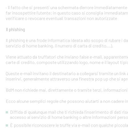
· Il fatto che si presenti una schermata d’errore immediatament
far insospettire l’utente; in questo caso si consiglia immediatame
verificare o revocare eventuali transazioni non autorizzate
Il phishing
Il phishing è una frode informatica ideata allo scopo di rubare i d
servizio di home banking, il numero di carta di credito,...).
Viene attuato da truffatori che inviano false e-mail, apparente
carte di credito, composte utilizzando logo, nome e il layout tipi
Queste e-mail invitano il destinatario a collegarsi tramite un link a
inserirvi, generalmente attraverso una finestra pop up che si apre
BdM non richiede mai, direttamente o tramite terzi, informazioni p
Ecco alcune semplici regole che possono aiutarti a non cadere in 
Diffida di qualunque mail che ti richieda l’inserimento di dati ri
accesso al servizio di home banking o altre informazioni perso
È possibile riconoscere le truffe via e-mail con qualche picco