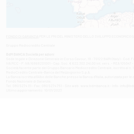
VIALE CRISPI 50
Filiale di Ars
Viale San Franc
Filiale di Asc
Via Napoli - As
Filiale di At
FONDO DI GARANZIA
PER LE PMI DEL MINISTERO DELLO SVILUPPO ECONOMICO (
Contrada Piana 
Gruppo Mediocredito Centrale
Filiale di At
Corso Elio Adria
BdM BANCA Società per azioni
Filiale di Ave
Sede legale e Direzione Generale in Corso Cavour, 19 - 70122 BARI (Italy) - Cod.
IVA MCC - P. IVA 16868201001 - Cap. Soc. € 622.303.241,00 int. vers. - REA 105047 -
VIA PARTENIO 4
Società facente parte del Gruppo Bancario Mediocredito Centrale, iscritto al n. 10
Filiale di Av
MedioCredito Centrale-Banca del Mezzogiorno S.p.A.
La Banca iscritta all'Albo delle Banche presso la Banca d'ltalia, autorizzata per le
VIA F. SAPORITO
Fondo Nazionale di Garanzia.
Filiale di Av
Tel: 080 5274 111 - Fax: 080 5274 751 - Sito web: www.bdmbanca.it - Info: info@b
Piazza Torlonia
Ultimo aggiornamento: 10/01/2023
Filiale di Avi
PIAZZA E. GIAN
Filiale di Bai
VIA G. LIPPIELL
Filiale di Bar
CORSO VITTORIO