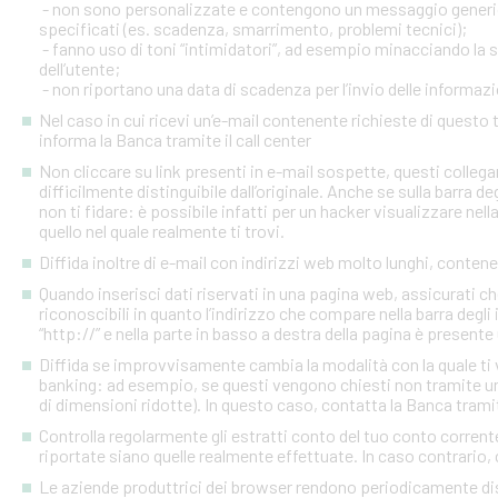
- non sono personalizzate e contengono un messaggio generico
specificati (es. scadenza, smarrimento, problemi tecnici);
- fanno uso di toni “intimidatori”, ad esempio minacciando la
dell’utente;
- non riportano una data di scadenza per l’invio delle informazi
Nel caso in cui ricevi un’e-mail contenente richieste di quest
informa la Banca tramite il call center
Non cliccare su link presenti in e-mail sospette, questi colleg
difficilmente distinguibile dall’originale. Anche se sulla barra de
non ti fidare: è possibile infatti per un hacker visualizzare nell
quello nel quale realmente ti trovi.
Diffida inoltre di e-mail con indirizzi web molto lunghi, contenen
Quando inserisci dati riservati in una pagina web, assicurati c
riconoscibili in quanto l’indirizzo che compare nella barra degl
“http://” e nella parte in basso a destra della pagina è presente
Diffida se improvvisamente cambia la modalità con la quale ti v
banking: ad esempio, se questi vengono chiesti non tramite un
di dimensioni ridotte). In questo caso, contatta la Banca tramite
Controlla regolarmente gli estratti conto del tuo conto corrente 
riportate siano quelle realmente effettuate. In caso contrario, c
Le aziende produttrici dei browser rendono periodicamente disp