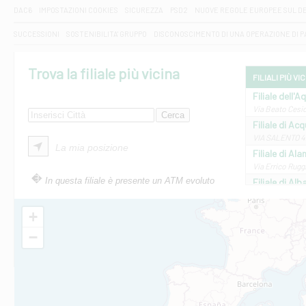
DAC6
IMPOSTAZIONI COOKIES
SICUREZZA
PSD2
NUOVE REGOLE EUROPEE SUL D
SUCCESSIONI
SOSTENIBILITA' GRUPPO
DISCONOSCIMENTO DI UNA OPERAZIONE DI 
Trova la filiale più vicina
FILIALI PIÙ VI
Filiale dell'A
Via Beato Cesid
Filiale di Ac
VIA SALENTO 42
La mia posizione
Filiale di Ala
Via Errico Ruggi
In questa filiale è presente un ATM evoluto
Filiale di Al
Via Roma, 13 - 
Filiale di Al
+
VIA VITTORIO V
−
Filiale di Am
STATALE 18/17 
Filiale di An
C.SO VITTORIO 
Filiale di And