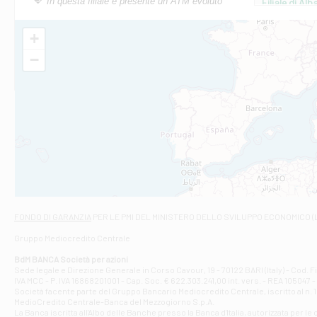
In questa filiale è presente un ATM evoluto
Filiale di Al
Via Roma, 13 - 
Filiale di Al
+
VIA VITTORIO V
−
Filiale di Am
STATALE 18/17 
Filiale di An
C.SO VITTORIO 
Filiale di And
VIALE CRISPI 50
Filiale di Ars
Viale San Franc
Filiale di Asc
Via Napoli - As
Filiale di At
FONDO DI GARANZIA
PER LE PMI DEL MINISTERO DELLO SVILUPPO ECONOMICO (
Contrada Piana 
Gruppo Mediocredito Centrale
Filiale di At
Corso Elio Adria
BdM BANCA Società per azioni
Filiale di Ave
Sede legale e Direzione Generale in Corso Cavour, 19 - 70122 BARI (Italy) - Cod.
IVA MCC - P. IVA 16868201001 - Cap. Soc. € 622.303.241,00 int. vers. - REA 105047 -
VIA PARTENIO 4
Società facente parte del Gruppo Bancario Mediocredito Centrale, iscritto al n. 10
Filiale di Av
MedioCredito Centrale-Banca del Mezzogiorno S.p.A.
La Banca iscritta all'Albo delle Banche presso la Banca d'ltalia, autorizzata per le
VIA F. SAPORITO