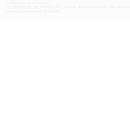
Fondo Nazionale di Garanzia.
Filiale di Av
Tel: 080 5274 111 - Fax: 080 5274 751 - Sito web: www.bdmbanca.it - Info: info@b
Piazza Torlonia
Ultimo aggiornamento: 10/01/2023
Filiale di Avi
PIAZZA E. GIAN
Filiale di Bai
VIA G. LIPPIELL
Filiale di Bar
CORSO VITTORIO
Filiale di Ba
VIALE PAPA GIOV
Filiale di Bar
VIA LEMBO 36 C
Filiale di Ba
VIA AMENDOLA 1
Filiale di Ba
VIA FAVIA 3 - Ba
Filiale di Bar
VIALE JAPIGIA 1
Filiale di Bar
STRADA PALUMBO
Filiale di Bar