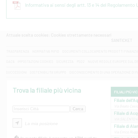
Informativa ai sensi degli artt. 13 e 14 del Regolamento
Attuale scelta cookies: Cookies strettamente necessari
SANITICKET
TRASPARENZA
NORMATIVA MIFID
DOCUMENTI COLLOCAMENTO PRODOTTI FINANZI
DAC6
IMPOSTAZIONI COOKIES
SICUREZZA
PSD2
NUOVE REGOLE EUROPEE SUL D
SUCCESSIONI
SOSTENIBILITA' GRUPPO
DISCONOSCIMENTO DI UNA OPERAZIONE DI 
Trova la filiale più vicina
FILIALI PIÙ VI
Filiale dell'A
Via Beato Cesid
Filiale di Ac
VIA SALENTO 42
La mia posizione
Filiale di Ala
Via Errico Ruggi