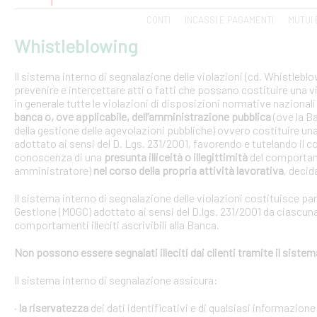
CONTI
INCASSI E PAGAMENTI
MUTUI 
Whistleblowing
Il sistema interno di segnalazione delle violazioni (cd. Whistlebl
prevenire e intercettare atti o fatti che possano costituire una vi
in generale tutte le violazioni di disposizioni normative nazional
banca o, ove applicabile, dell’amministrazione pubblica
(ove la B
della gestione delle agevolazioni pubbliche) ovvero costituire un
adottato ai sensi del D. Lgs. 231/2001, favorendo e tutelando i
conoscenza di una
presunta illiceità o illegittimità
del comportam
amministratore)
nel corso della propria attività lavorativa
, decida
Il sistema interno di segnalazione delle violazioni costituisce pa
Gestione (MOGC) adottato ai sensi del D.lgs. 231/2001 da ciascuna
comportamenti illeciti ascrivibili alla Banca.
Non possono essere segnalati illeciti dai clienti tramite il siste
Il sistema interno di segnalazione assicura:
·
la riservatezza
dei dati identificativi e di qualsiasi informazione