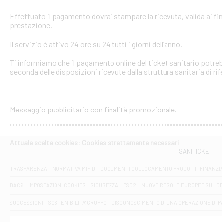
Effettuato il pagamento dovrai stampare la ricevuta, valida ai fin
prestazione.
Il servizio è attivo 24 ore su 24 tutti i giorni dell’anno.
Ti informiamo che il pagamento online del ticket sanitario potreb
seconda delle disposizioni ricevute dalla struttura sanitaria di ri
Messaggio pubblicitario con finalità promozionale.
Attuale scelta cookies: Cookies strettamente necessari
SANITICKET
TRASPARENZA
NORMATIVA MIFID
DOCUMENTI COLLOCAMENTO PRODOTTI FINANZI
DAC6
IMPOSTAZIONI COOKIES
SICUREZZA
PSD2
NUOVE REGOLE EUROPEE SUL D
SUCCESSIONI
SOSTENIBILITA' GRUPPO
DISCONOSCIMENTO DI UNA OPERAZIONE DI 