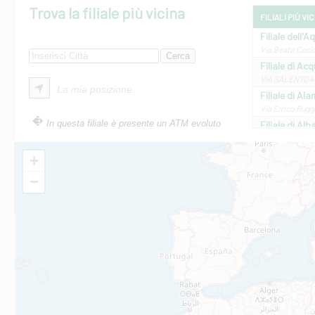
Trova la filiale più vicina
FILIALI PIÙ VI
Filiale dell'A
Via Beato Cesid
Filiale di Ac
VIA SALENTO 42
La mia posizione
Filiale di Ala
Via Errico Ruggi
In questa filiale è presente un ATM evoluto
Filiale di Al
Via Roma, 13 - 
Filiale di Al
+
VIA VITTORIO V
−
Filiale di Am
STATALE 18/17 
Filiale di An
C.SO VITTORIO 
Filiale di And
VIALE CRISPI 50
Filiale di Ars
Viale San Franc
Filiale di Asc