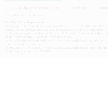
Via Napoli - As
Filiale di At
FONDO DI GARANZIA
PER LE PMI DEL MINISTERO DELLO SVILUPPO ECONOMICO (
Contrada Piana 
Gruppo Mediocredito Centrale
Filiale di At
Corso Elio Adria
BdM BANCA Società per azioni
Filiale di Ave
Sede legale e Direzione Generale in Corso Cavour, 19 - 70122 BARI (Italy) - Cod.
IVA MCC - P. IVA 16868201001 - Cap. Soc. € 622.303.241,00 int. vers. - REA 105047 -
VIA PARTENIO 4
Società facente parte del Gruppo Bancario Mediocredito Centrale, iscritto al n. 10
Filiale di Av
MedioCredito Centrale-Banca del Mezzogiorno S.p.A.
La Banca iscritta all'Albo delle Banche presso la Banca d'ltalia, autorizzata per le
VIA F. SAPORITO
Fondo Nazionale di Garanzia.
Filiale di Av
Tel: 080 5274 111 - Fax: 080 5274 751 - Sito web: www.bdmbanca.it - Info: info@b
Piazza Torlonia
Ultimo aggiornamento: 10/01/2023
Filiale di Avi
PIAZZA E. GIAN
Filiale di Bai
VIA G. LIPPIELL
Filiale di Bar
CORSO VITTORIO
Filiale di Ba
VIALE PAPA GIOV
Filiale di Bar
VIA LEMBO 36 C
Filiale di Ba