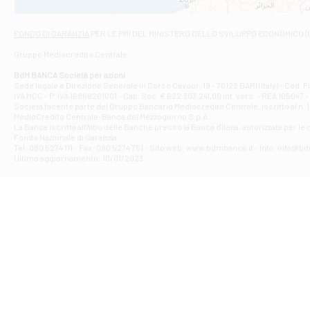
Via Napoli - As
Filiale di At
FONDO DI GARANZIA
PER LE PMI DEL MINISTERO DELLO SVILUPPO ECONOMICO (
Contrada Piana 
Gruppo Mediocredito Centrale
Filiale di At
Corso Elio Adria
BdM BANCA Società per azioni
Filiale di Ave
Sede legale e Direzione Generale in Corso Cavour, 19 - 70122 BARI (Italy) - Cod.
IVA MCC - P. IVA 16868201001 - Cap. Soc. € 622.303.241,00 int. vers. - REA 105047 -
VIA PARTENIO 4
Società facente parte del Gruppo Bancario Mediocredito Centrale, iscritto al n. 10
Filiale di Av
MedioCredito Centrale-Banca del Mezzogiorno S.p.A.
La Banca iscritta all'Albo delle Banche presso la Banca d'ltalia, autorizzata per le
VIA F. SAPORITO
Fondo Nazionale di Garanzia.
Filiale di Av
Tel: 080 5274 111 - Fax: 080 5274 751 - Sito web: www.bdmbanca.it - Info: info@b
Piazza Torlonia
Ultimo aggiornamento: 10/01/2023
Filiale di Avi
PIAZZA E. GIAN
Filiale di Bai
VIA G. LIPPIELL
Filiale di Bar
CORSO VITTORIO
Filiale di Ba
VIALE PAPA GIOV
Filiale di Bar
VIA LEMBO 36 C