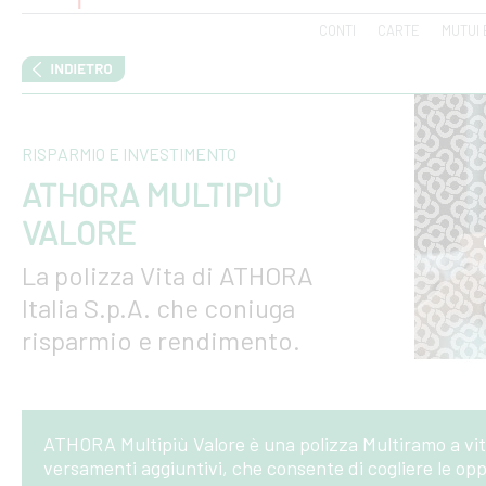
CONTI
CARTE
MUTUI 
RISPARMIO E INVESTIMENTO
ATHORA MULTIPIÙ
VALORE
La polizza Vita di ATHORA
Italia S.p.A. che coniuga
risparmio e rendimento.
ATHORA Multipiù Valore è una polizza Multiramo a vita 
versamenti aggiuntivi, che consente di cogliere le opp