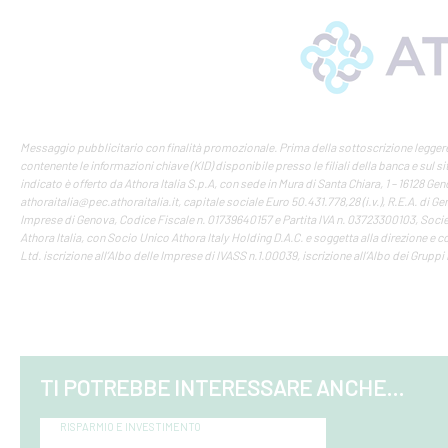
Messaggio pubblicitario con finalità promozionale. Prima della sottoscrizione leggere
contenente le informazioni chiave (KID) disponibile presso le filiali della banca e sul s
indicato è offerto da Athora Italia S.p.A, con sede in Mura di Santa Chiara, 1 – 16128 Ge
athoraitalia@pec.athoraitalia.it, capitale sociale Euro 50.431.778,28 (i.v.), R.E.A. di G
Imprese di Genova, Codice Fiscale n. 01739640157 e Partita IVA n. 03723300103, Soc
Athora Italia, con Socio Unico Athora Italy Holding D.A.C. e soggetta alla direzione e
Ltd. iscrizione all’Albo delle Imprese di IVASS n.1.00039, iscrizione all’Albo dei Gruppi
TI POTREBBE INTERESSARE ANCHE...
RISPARMIO E INVESTIMENTO