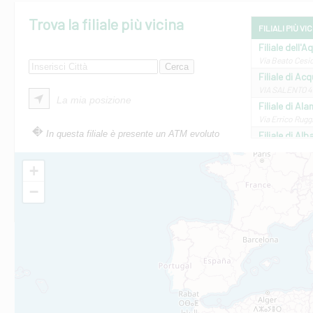
Trova la filiale più vicina
FILIALI PIÙ VI
Filiale dell'A
Via Beato Cesid
Filiale di Ac
VIA SALENTO 42
La mia posizione
Filiale di Ala
Via Errico Ruggi
In questa filiale è presente un ATM evoluto
Filiale di Al
Via Roma, 13 - 
Filiale di Al
+
VIA VITTORIO V
−
Filiale di Am
STATALE 18/17 
Filiale di An
C.SO VITTORIO 
Filiale di And
VIALE CRISPI 50
Filiale di Ars
Viale San Franc
Filiale di Asc