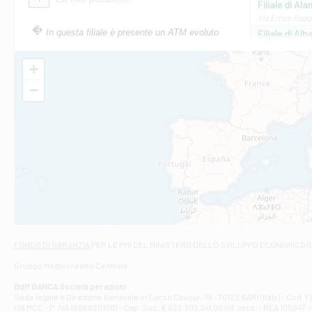
Filiale di Ala
Via Errico Ruggi
In questa filiale è presente un ATM evoluto
Filiale di Al
Via Roma, 13 - 
Filiale di Al
+
VIA VITTORIO V
−
Filiale di Am
STATALE 18/17 
Filiale di An
C.SO VITTORIO 
Filiale di And
VIALE CRISPI 50
Filiale di Ars
Viale San Franc
Filiale di Asc
Via Napoli - As
Filiale di At
FONDO DI GARANZIA
PER LE PMI DEL MINISTERO DELLO SVILUPPO ECONOMICO (
Contrada Piana 
Gruppo Mediocredito Centrale
Filiale di At
Corso Elio Adria
BdM BANCA Società per azioni
Filiale di Ave
Sede legale e Direzione Generale in Corso Cavour, 19 - 70122 BARI (Italy) - Cod.
IVA MCC - P. IVA 16868201001 - Cap. Soc. € 622.303.241,00 int. vers. - REA 105047 -
VIA PARTENIO 4