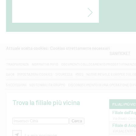
Attuale scelta cookies: Cookies strettamente necessari
SANITICKET
TRASPARENZA
NORMATIVA MIFID
DOCUMENTI COLLOCAMENTO PRODOTTI FINANZI
DAC6
IMPOSTAZIONI COOKIES
SICUREZZA
PSD2
NUOVE REGOLE EUROPEE SUL D
SUCCESSIONI
SOSTENIBILITA' GRUPPO
DISCONOSCIMENTO DI UNA OPERAZIONE DI 
Trova la filiale più vicina
FILIALI PIÙ VI
Filiale dell'A
Via Beato Cesid
Filiale di Ac
VIA SALENTO 42
La mia posizione