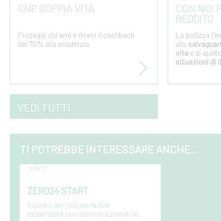
CNP DOPPIA VITA
CON NOI 
REDDITO
Proteggi chi ami e ricevi il cashback
La polizza fin
del 70% alla scadenza
alla
salvaguard
vita
e di quell
situazioni di d
glio
VEDI TUTTI
TI POTREBBE INTERESSARE ANCHE...
CONTI
ZERO24 START
Il conto per iniziare la tua
esperienza con canone azzerabile.