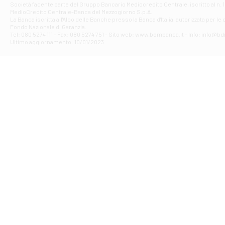
Società facente parte del Gruppo Bancario Mediocredito Centrale, iscritto al n. 10
Filiale di Av
MedioCredito Centrale-Banca del Mezzogiorno S.p.A.
La Banca iscritta all'Albo delle Banche presso la Banca d'ltalia, autorizzata per le
VIA F. SAPORITO
Fondo Nazionale di Garanzia.
Filiale di Av
Tel: 080 5274 111 - Fax: 080 5274 751 - Sito web: www.bdmbanca.it - Info: info@b
Piazza Torlonia
Ultimo aggiornamento: 10/01/2023
Filiale di Avi
PIAZZA E. GIAN
Filiale di Bai
VIA G. LIPPIELL
Filiale di Bar
CORSO VITTORIO
Filiale di Ba
VIALE PAPA GIOV
Filiale di Bar
VIA LEMBO 36 C
Filiale di Ba
VIA AMENDOLA 1
Filiale di Ba
VIA FAVIA 3 - Ba
Filiale di Bar
VIALE JAPIGIA 1
Filiale di Bar