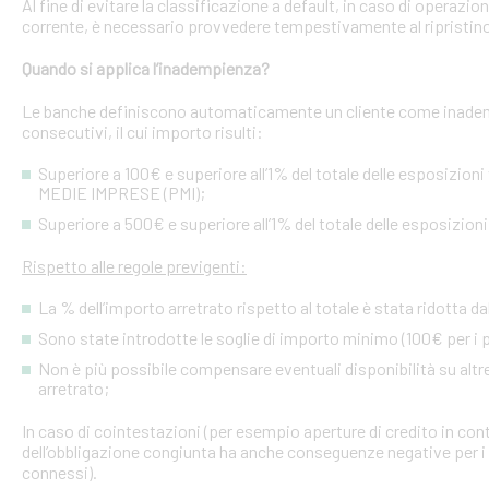
Al fine di evitare la classificazione a default, in caso di operazio
corrente, è necessario provvedere tempestivamente al ripristino
Quando si applica l’inadempienza?
Le banche definiscono automaticamente un cliente come inademp
consecutivi, il cui importo risulti:
Superiore a 100€ e superiore all’1% del totale delle esposizion
MEDIE IMPRESE (PMI);
Superiore a 500€ e superiore all’1% del totale delle esposizion
Rispetto alle regole previgenti:
La % dell’importo arretrato rispetto al totale è stata ridotta da
Sono state introdotte le soglie di importo minimo (100€ per i p
Non è più possibile compensare eventuali disponibilità su altre l
arretrato;
In caso di cointestazioni (per esempio aperture di credito in conto
dell’obbligazione congiunta ha anche conseguenze negative per i si
connessi).