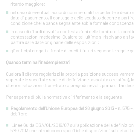
ritardo maggiore;
nel caso di eventuali accordi commerciali tra cedente e debitori 
data di pagamento, il conteggio dello scaduto decorre a partire
condizione che la banca segnalante abbia formale conoscenza 
in caso di ritardi dovuti a contestazioni nelle forniture, la con
contestazioni medesime. Qualora tali ultime si risolvano a sfav
partire dalle date originarie delle esposizioni;
gli anticipi erogati a fronte di crediti futuri seguono le regole g
Quando termina l’inadempienza?
Qualora il cliente regolarizzi la propria posizione successivament
superate le succitate soglie di definizione (assoluta o relativa),
ulteriori situazioni di arretrato o pregiudizievoli, prima di far dec
Per saperne di più la normativa di riferimento è la seguente
:
Regolamento dell’Unione Europea del 26 giugno 2013 – n. 575 – a
debitore
Linee Guida EBA/GL/2016/07 sull’applicazione della definizione 
575/2013 che introducono specifiche disposizioni sul default d