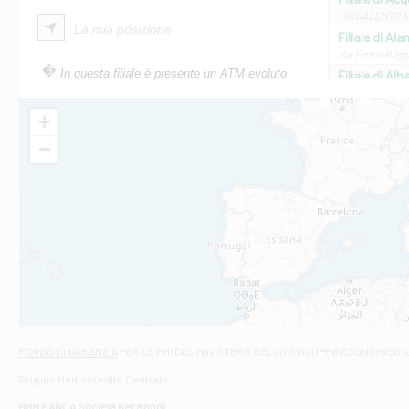
VIA SALENTO 42
La mia posizione
Filiale di Ala
Via Errico Ruggi
In questa filiale è presente un ATM evoluto
Filiale di Al
Via Roma, 13 - 
Filiale di Al
+
VIA VITTORIO V
−
Filiale di Am
STATALE 18/17 
Filiale di An
C.SO VITTORIO 
Filiale di And
VIALE CRISPI 50
Filiale di Ars
Viale San Franc
Filiale di Asc
Via Napoli - As
Filiale di At
FONDO DI GARANZIA
PER LE PMI DEL MINISTERO DELLO SVILUPPO ECONOMICO (
Contrada Piana 
Gruppo Mediocredito Centrale
Filiale di At
Corso Elio Adria
BdM BANCA Società per azioni