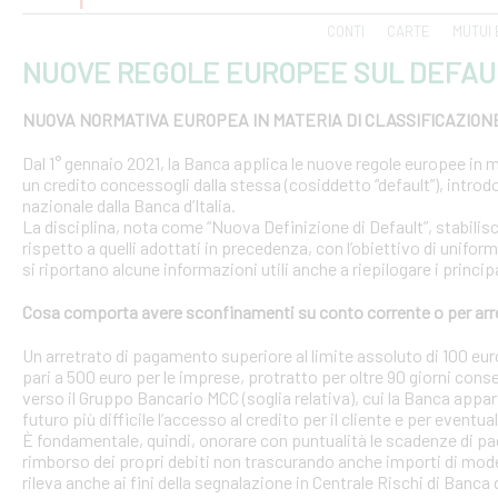
CONTI
CARTE
MUTUI 
NUOVE REGOLE EUROPEE SUL DEFAU
NUOVA NORMATIVA EUROPEA IN MATERIA DI CLASSIFICAZION
Dal 1° gennaio 2021, la Banca applica le nuove regole europee in m
un credito concessogli dalla stessa (cosiddetto “default”), introd
nazionale dalla Banca d’Italia.
La disciplina, nota come “Nuova Definizione di Default”, stabilisce 
rispetto a quelli adottati in precedenza, con l’obiettivo di uniform
si riportano alcune informazioni utili anche a riepilogare i princ
Cosa comporta avere sconfinamenti su conto corrente o per arr
Un arretrato di pagamento superiore al limite assoluto di 100 euro
pari a 500 euro per le imprese, protratto per oltre 90 giorni conse
verso il Gruppo Bancario MCC (soglia relativa), cui la Banca appar
futuro più difficile l’accesso al credito per il cliente e per eventua
È fondamentale, quindi, onorare con puntualità le scadenze di pa
rimborso dei propri debiti non trascurando anche importi di modest
rileva anche ai fini della segnalazione in Centrale Rischi di Banca d