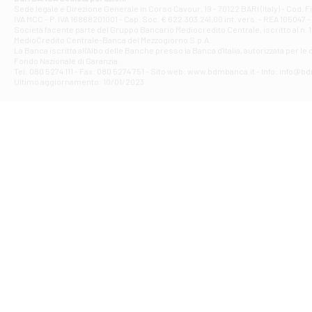
Filiale di Ave
Sede legale e Direzione Generale in Corso Cavour, 19 - 70122 BARI (Italy) - Cod.
IVA MCC - P. IVA 16868201001 - Cap. Soc. € 622.303.241,00 int. vers. - REA 105047 -
VIA PARTENIO 4
Società facente parte del Gruppo Bancario Mediocredito Centrale, iscritto al n. 10
Filiale di Av
MedioCredito Centrale-Banca del Mezzogiorno S.p.A.
La Banca iscritta all'Albo delle Banche presso la Banca d'ltalia, autorizzata per le
VIA F. SAPORITO
Fondo Nazionale di Garanzia.
Filiale di Av
Tel: 080 5274 111 - Fax: 080 5274 751 - Sito web: www.bdmbanca.it - Info: info@b
Piazza Torlonia
Ultimo aggiornamento: 10/01/2023
Filiale di Avi
PIAZZA E. GIAN
Filiale di Bai
VIA G. LIPPIELL
Filiale di Bar
CORSO VITTORIO
Filiale di Ba
VIALE PAPA GIOV
Filiale di Bar
VIA LEMBO 36 C
Filiale di Ba
VIA AMENDOLA 1
Filiale di Ba
VIA FAVIA 3 - Ba
Filiale di Bar