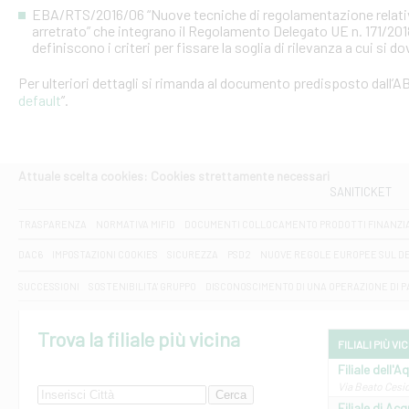
EBA/RTS/2016/06 “Nuove tecniche di regolamentazione relative al
arretrato” che integrano il Regolamento Delegato UE n. 171/20
definiscono i criteri per fissare la soglia di rilevanza a cui si d
Per ulteriori dettagli si rimanda al documento predisposto dall’AB
default
”.
Attuale scelta cookies: Cookies strettamente necessari
SANITICKET
TRASPARENZA
NORMATIVA MIFID
DOCUMENTI COLLOCAMENTO PRODOTTI FINANZI
DAC6
IMPOSTAZIONI COOKIES
SICUREZZA
PSD2
NUOVE REGOLE EUROPEE SUL D
SUCCESSIONI
SOSTENIBILITA' GRUPPO
DISCONOSCIMENTO DI UNA OPERAZIONE DI 
Trova la filiale più vicina
FILIALI PIÙ VI
Filiale dell'A
Via Beato Cesid
Filiale di Ac