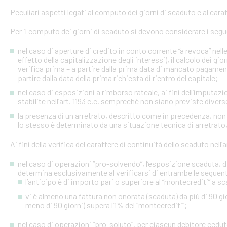
Peculiari aspetti legati al computo dei giorni di scaduto e al cara
Per il computo dei giorni di scaduto si devono considerare i segu
nel caso di aperture di credito in conto corrente “a revoca” nell
effetto della capitalizzazione degli interessi), il calcolo dei gio
verifica prima – a partire dalla prima data di mancato pagame
partire dalla data della prima richiesta di rientro del capitale;
nel caso di esposizioni a rimborso rateale, ai fini dell’imputaz
stabilite nell’art. 1193 c.c. sempreché non siano previste diver
la presenza di un arretrato, descritto come in precedenza, non
lo stesso è determinato da una situazione tecnica di arretrato, 
Ai fini della verifica del carattere di continuità dello scaduto nel
nel caso di operazioni “pro-solvendo”, l’esposizione scaduta, di
determina esclusivamente al verificarsi di entrambe le seguent
l’anticipo è di importo pari o superiore al “montecrediti” a s
vi è almeno una fattura non onorata (scaduta) da più di 90 gio
meno di 90 giorni) supera l’1% del “montecrediti”;
nel caso di operazioni “pro-soluto”, per ciascun debitore ceduto