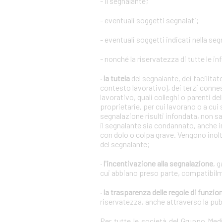
- il segnalante;
- eventuali soggetti segnalati;
- eventuali soggetti indicati nella se
- nonché la riservatezza di tutte le in
·
la tutela
del segnalante, dei facilita
contesto lavorativo), dei terzi conne
lavorativo, quali colleghi o parenti de
proprietarie, per cui lavorano o a cui
segnalazione risulti infondata, non s
il segnalante sia condannato, anche i
con dolo o colpa grave. Vengono inoltr
del segnalante;
·
l'incentivazione alla segnalazione
, 
cui abbiano preso parte, compatibilm
·
la trasparenza delle regole di funz
riservatezza, anche attraverso la pu
Per tutte le società del Gruppo Me