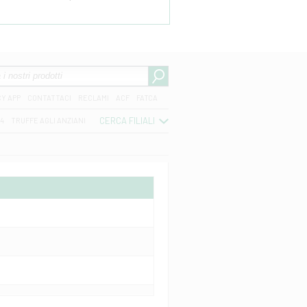
CY APP
CONTATTACI
RECLAMI
ACF
FATCA
CERCA FILIALI
04
TRUFFE AGLI ANZIANI