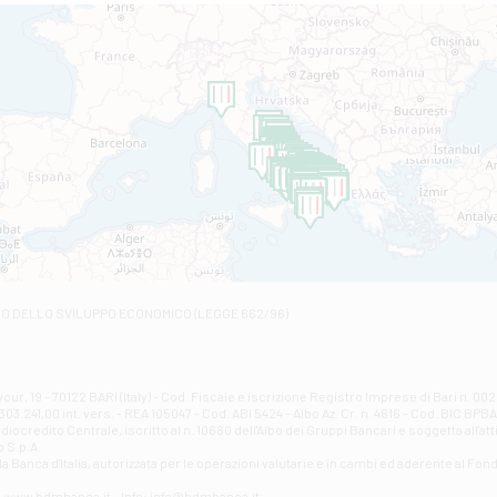
Filiale di Altamura
VIA VITTORIO VENETO 79/81 A - Altamura
Filiale di Amantea
STATALE 18/17 - Amantea
Filiale di Andretta
C.SO VITTORIO VENETO 8 - Andretta
Filiale di Andria 1 - Crispi
VIALE CRISPI 50/A - Andria
Filiale di Arsita
Viale San Francesco 6/b - Arsita
Filiale di Ascoli Piceno
Via Napoli - Ascoli Piceno
Filiale di Atessa
RO DELLO SVILUPPO ECONOMICO (LEGGE 662/96)
Contrada Piana La Fara - Via per Piazzano snc - Atessa
Filiale di Atri - Corso Adriano
Corso Elio Adriano, 1 - Atri
Filiale di Avellino - Partenio
ur, 19 - 70122 BARI (Italy) - Cod. Fiscale e iscrizione Registro Imprese di Bari n. 
03.241,00 int. vers. - REA 105047 - Cod. ABI 5424 - Albo Az. Cr. n. 4616 - Cod. BIC BPB
VIA PARTENIO 48 - Avellino
credito Centrale, iscritto al n. 10680 dell'Albo dei Gruppi Bancari e soggetta all'att
Filiale di Aversa
 S.p.A.
a Banca d'ltalia, autorizzata per le operazioni valutarie e in cambi ed aderente al Fond
VIA F. SAPORITO, 27/A - Aversa
Filiale di Avezzano - Piazza Torlonia
eb: www.bdmbanca.it - Info: info@bdmbanca.it