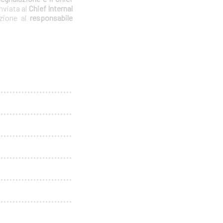
nviata al
Chief Internal
azione al
responsabile