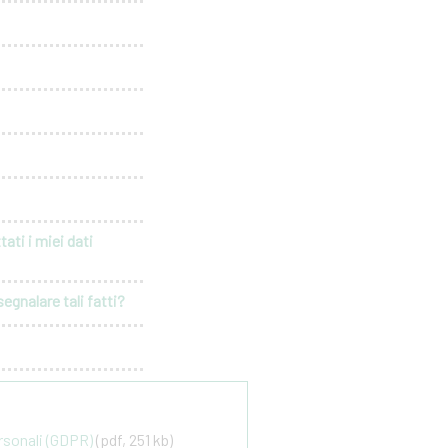
ati i miei dati
egnalare tali fatti?
ersonali (GDPR)
(pdf, 251 kb)