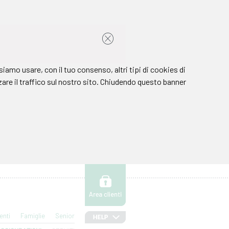
enti
Famiglie
Senior