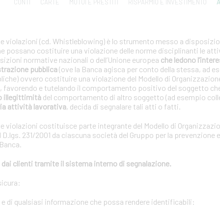
CONTI
CARTE
MUTUI E PRESTITI
RISPARMIO E INVESTIMENTO
A
le violazioni (cd. Whistleblowing) è lo strumento messo a disposizion
che possano costituire una violazione delle norme disciplinanti le atti
posizioni normative nazionali o dell’Unione europea
che ledono l’interes
strazione pubblica
(ove la Banca agisca per conto della stessa, ad e
bliche) ovvero costituire una violazione del Modello di Organizzazion
01, favorendo e tutelando il comportamento positivo del soggetto ch
o illegittimità
del comportamento di altro soggetto (ad esempio coll
ia attività lavorativa
, decida di segnalare tali atti o fatti.
le violazioni costituisce parte integrante del Modello di Organizzazi
 D.lgs. 231/2001 da ciascuna società del Gruppo per la prevenzione e 
 Banca.
dai clienti tramite il sistema interno di segnalazione.
sicura:
i e di qualsiasi informazione che possa rendere identificabili: