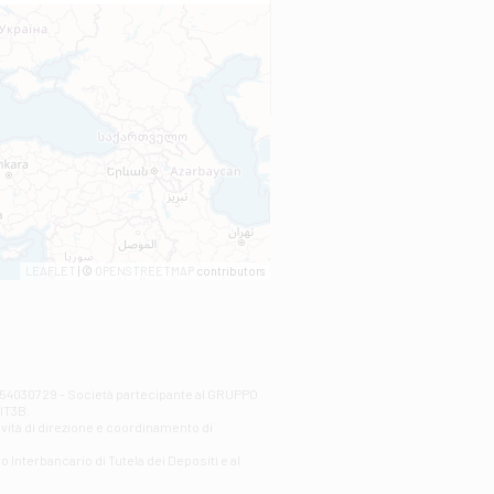
LEAFLET
| ©
OPENSTREETMAP
contributors
00254030729 - Società partecipante al GRUPPO
AlT3B.
ività di direzione e coordinamento di
o Interbancario di Tutela dei Depositi e al