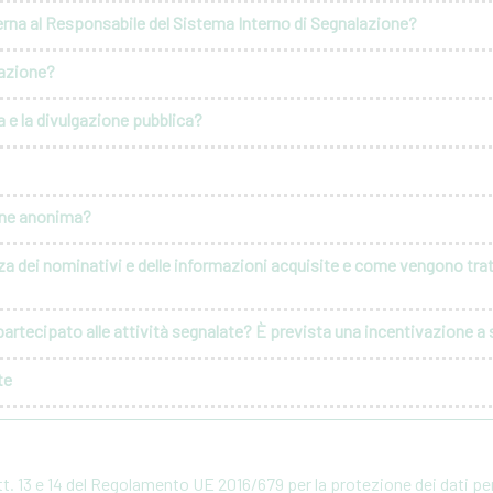
erna al Responsabile del Sistema Interno di Segnalazione?
lazione?
 e la divulgazione pubblica?
ione anonima?
za dei nominativi e delle informazioni acquisite e come vengono tratt
artecipato alle attività segnalate? È prevista una incentivazione a s
te
rtt. 13 e 14 del Regolamento UE 2016/679 per la protezione dei dati p