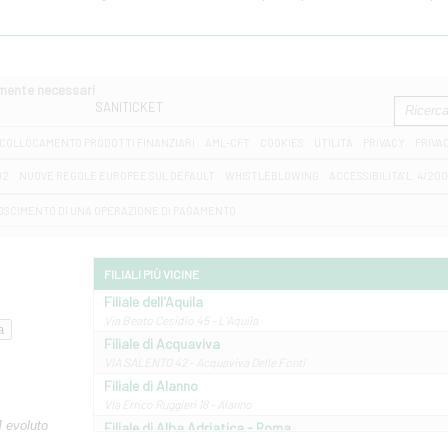
amente necessari
SANITICKET
COLLOCAMENTO PRODOTTI FINANZIARI
AML-CFT
COOKIES
UTILITÀ
PRIVACY
PRIVA
D2
NUOVE REGOLE EUROPEE SUL DEFAULT
WHISTLEBLOWING
ACCESSIBILITA' L. 4/20
OSCIMENTO DI UNA OPERAZIONE DI PAGAMENTO
FILIALI PIÙ VICINE
Filiale dell'Aquila
Via Beato Cesidio 45 - L'Aquila
Filiale di Acquaviva
VIA SALENTO 42 - Acquaviva Delle Fonti
Filiale di Alanno
Via Errico Ruggieri 18 - Alanno
M evoluto
Filiale di Alba Adriatica - Roma
Via Roma, 13 - Alba Adriatica