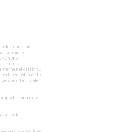
gnalazione in un
n un contesto
lanti sono
i in cui la
tranne nei casi in cui
ccerti che abbia agito
la personalità morale
comportamenti illeciti
arantire la
segnalazione è il Chief