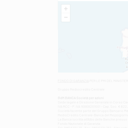
+
−
FONDO DI GARANZIA
PER LE PMI DEL MINISTE
Gruppo Mediocredito Centrale
BdM BANCA Società per azioni
Sede legale e Direzione Generale in Corso Cavo
IVA MCC - P. IVA 16868201001 - Cap. Soc. € 622.3
Società facente parte del Gruppo Bancario Medio
MedioCredito Centrale-Banca del Mezzogiorno
La Banca iscritta all'Albo delle Banche presso l
Fondo Nazionale di Garanzia.
Tel: 080 5274 111 - Fax: 080 5274 751 - Sito w