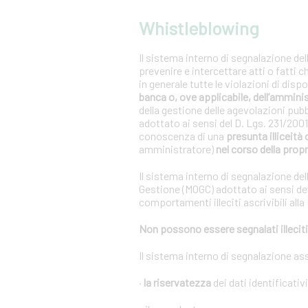
Whistleblowing
Il sistema interno di segnalazione del
prevenire e intercettare atti o fatti 
in generale tutte le violazioni di dis
banca o, ove applicabile, dell’ammini
della gestione delle agevolazioni pub
adottato ai sensi del D. Lgs. 231/20
conoscenza di una
presunta illiceità 
amministratore)
nel corso della propr
Il sistema interno di segnalazione del
Gestione (MOGC) adottato ai sensi del
comportamenti illeciti ascrivibili alla
Non possono essere segnalati illeciti 
Il sistema interno di segnalazione as
·
la riservatezza
dei dati identificativ