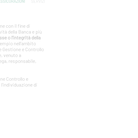
SSICURAZIONI
SERVIZI
e con il fine di
vità della Banca e più
se o l’integrità della
sempio nell’ambito
e Gestione e Controllo
e, venuto a
ega, responsabile,
one Controllo e
l’individuazione di