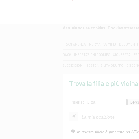
Attuale scelta cookies: Cookies strett
CERCA
TRASPARENZA
NORMATIVA MIFID
DOCUMENTI 
DAC6
IMPOSTAZIONI COOKIES
SICUREZZA
PS
SUCCESSIONI
SOSTENIBILITA' GRUPPO
DISCON
Trova la filiale più vicina
La mia posizione
In questa filiale è presente un AT