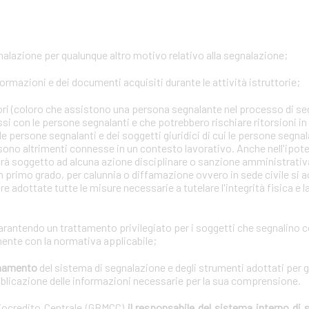
gnalazione per qualunque altro motivo relativo alla segnalazione;
formazioni e dei documenti acquisiti durante le attività istruttorie;
tori (coloro che assistono una persona segnalante nel processo di se
ssi con le persone segnalanti e che potrebbero rischiare ritorsioni i
lle persone segnalanti e dei soggetti giuridici di cui le persone segna
 sono altrimenti connesse in un contesto lavorativo. Anche nell'ipotes
arà soggetto ad alcuna azione disciplinare o sanzione amministrativa 
n primo grado, per calunnia o diffamazione ovvero in sede civile si a
e adottate tutte le misure necessarie a tutelare l'integrità fisica e 
garantendo un trattamento privilegiato per i soggetti che segnalino 
ente con la normativa applicabile;
ionamento
del sistema di segnalazione e degli strumenti adottati per g
bblicazione delle informazioni necessarie per la sua comprensione.
diocredito Centrale (GBMCC)
il responsabile del sistema interno di 