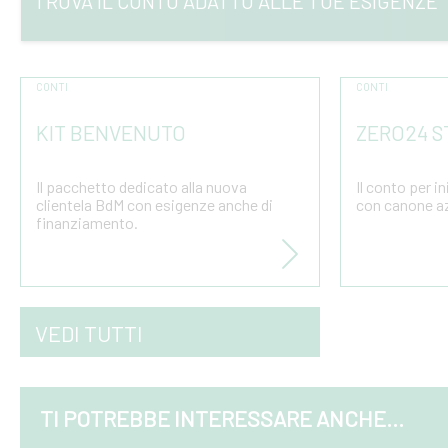
TROVA IL CONTO ADATTO ALLE TUE ESIGENZE
CONTI
CONTI
KIT BENVENUTO
ZERO24 S
Il pacchetto dedicato alla nuova
Il conto per i
clientela BdM con esigenze anche di
con canone az
finanziamento.
glio
VEDI TUTTI
TI POTREBBE INTERESSARE ANCHE...