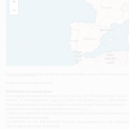
+
VIA VITTORIO V
−
Filiale di Am
STATALE 18/17 
Filiale di An
C.SO VITTORIO 
Filiale di And
VIALE CRISPI 50
Filiale di Ars
Viale San Franc
Filiale di Asc
Via Napoli - As
Filiale di At
FONDO DI GARANZIA
PER LE PMI DEL MINISTERO DELLO SVILUPPO ECONOMICO (
Contrada Piana 
Gruppo Mediocredito Centrale
Filiale di At
Corso Elio Adria
BdM BANCA Società per azioni
Filiale di Ave
Sede legale e Direzione Generale in Corso Cavour, 19 - 70122 BARI (Italy) - Cod.
IVA MCC - P. IVA 16868201001 - Cap. Soc. € 622.303.241,00 int. vers. - REA 105047 -
VIA PARTENIO 4
Società facente parte del Gruppo Bancario Mediocredito Centrale, iscritto al n. 10
Filiale di Av
MedioCredito Centrale-Banca del Mezzogiorno S.p.A.
La Banca iscritta all'Albo delle Banche presso la Banca d'ltalia, autorizzata per le
VIA F. SAPORITO
Fondo Nazionale di Garanzia.
Filiale di Av
Tel: 080 5274 111 - Fax: 080 5274 751 - Sito web: www.bdmbanca.it - Info: info@b
Piazza Torlonia
Ultimo aggiornamento: 10/01/2023