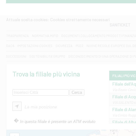
Attuale scelta cookies: Cookies strettamente necessari
SANITICKET
TRASPARENZA
NORMATIVA MIFID
DOCUMENTI COLLOCAMENTO PRODOTTI FINANZI
DAC6
IMPOSTAZIONI COOKIES
SICUREZZA
PSD2
NUOVE REGOLE EUROPEE SUL D
SUCCESSIONI
SOSTENIBILITA' GRUPPO
DISCONOSCIMENTO DI UNA OPERAZIONE DI 
Trova la filiale più vicina
FILIALI PIÙ VI
Filiale dell'A
Via Beato Cesid
Filiale di Ac
VIA SALENTO 42
La mia posizione
Filiale di Ala
Via Errico Ruggi
In questa filiale è presente un ATM evoluto
Filiale di Al
Via Roma, 13 - 
Filiale di Al