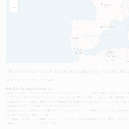
VIA VITTORIO V
−
Filiale di Am
STATALE 18/17 
Filiale di An
C.SO VITTORIO 
Filiale di And
VIALE CRISPI 50
Filiale di Ars
Viale San Franc
Filiale di Asc
Via Napoli - As
Filiale di At
FONDO DI GARANZIA
PER LE PMI DEL MINISTERO DELLO SVILUPPO ECONOMICO (
Contrada Piana 
Gruppo Mediocredito Centrale
Filiale di At
Corso Elio Adria
BdM BANCA Società per azioni
Filiale di Ave
Sede legale e Direzione Generale in Corso Cavour, 19 - 70122 BARI (Italy) - Cod.
IVA MCC - P. IVA 16868201001 - Cap. Soc. € 622.303.241,00 int. vers. - REA 105047 -
VIA PARTENIO 4
Società facente parte del Gruppo Bancario Mediocredito Centrale, iscritto al n. 10
Filiale di Av
MedioCredito Centrale-Banca del Mezzogiorno S.p.A.
La Banca iscritta all'Albo delle Banche presso la Banca d'ltalia, autorizzata per le
VIA F. SAPORITO
Fondo Nazionale di Garanzia.
Filiale di Av
Tel: 080 5274 111 - Fax: 080 5274 751 - Sito web: www.bdmbanca.it - Info: info@b
Piazza Torlonia
Ultimo aggiornamento: 10/01/2023