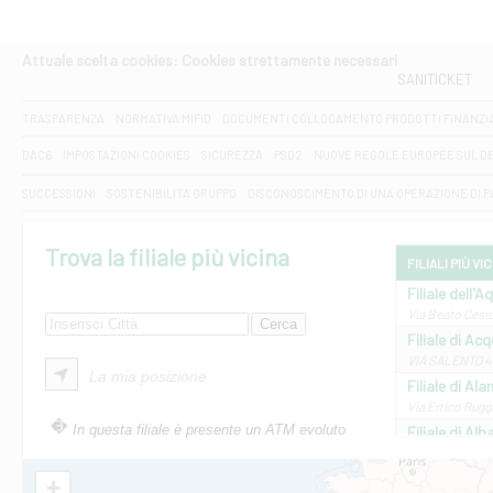
Attuale scelta cookies: Cookies strettamente necessari
SANITICKET
TRASPARENZA
NORMATIVA MIFID
DOCUMENTI COLLOCAMENTO PRODOTTI FINANZI
DAC6
IMPOSTAZIONI COOKIES
SICUREZZA
PSD2
NUOVE REGOLE EUROPEE SUL D
SUCCESSIONI
SOSTENIBILITA' GRUPPO
DISCONOSCIMENTO DI UNA OPERAZIONE DI 
Trova la filiale più vicina
FILIALI PIÙ VI
Filiale dell'A
Via Beato Cesid
Filiale di Ac
VIA SALENTO 42
La mia posizione
Filiale di Ala
Via Errico Ruggi
In questa filiale è presente un ATM evoluto
Filiale di Al
Via Roma, 13 - 
Filiale di Al
+