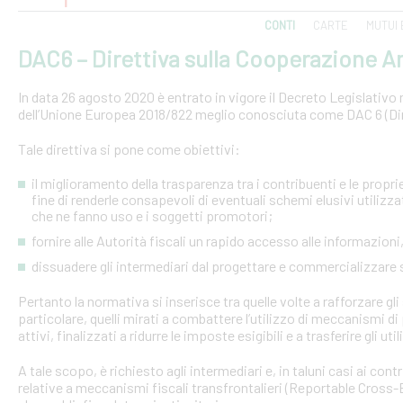
CONTI
CARTE
MUTUI 
DAC6 – Direttiva sulla Cooperazione Am
In data 26 agosto 2020 è entrato in vigore il Decreto Legislativo n.
dell’Unione Europea 2018/822 meglio conosciuta come DAC 6 (Dire
Tale direttiva si pone come obiettivi:
il miglioramento della trasparenza tra i contribuenti e le proprie 
fine di renderle consapevoli di eventuali schemi elusivi utilizz
che ne fanno uso e i soggetti promotori;
fornire alle Autorità fiscali un rapido accesso alle informazio
dissuadere gli intermediari dal progettare e commercializzare
Pertanto la normativa si inserisce tra quelle volte a rafforzare gli 
particolare, quelli mirati a combattere l’utilizzo di meccanismi d
attivi, finalizzati a ridurre le imposte esigibili e a trasferire gli ut
A tale scopo, è richiesto agli intermediari e, in taluni casi ai con
relative a meccanismi fiscali transfrontalieri (Reportable Cros