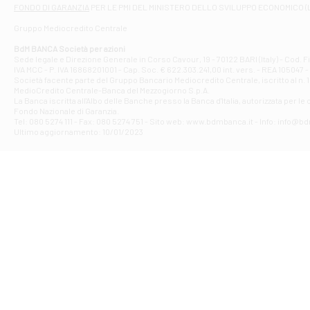
Filiale di At
FONDO DI GARANZIA
PER LE PMI DEL MINISTERO DELLO SVILUPPO ECONOMICO (
Contrada Piana 
Gruppo Mediocredito Centrale
Filiale di At
Corso Elio Adria
BdM BANCA Società per azioni
Filiale di Ave
Sede legale e Direzione Generale in Corso Cavour, 19 - 70122 BARI (Italy) - Cod.
IVA MCC - P. IVA 16868201001 - Cap. Soc. € 622.303.241,00 int. vers. - REA 105047 -
VIA PARTENIO 4
Società facente parte del Gruppo Bancario Mediocredito Centrale, iscritto al n. 10
Filiale di Av
MedioCredito Centrale-Banca del Mezzogiorno S.p.A.
La Banca iscritta all'Albo delle Banche presso la Banca d'ltalia, autorizzata per le
VIA F. SAPORITO
Fondo Nazionale di Garanzia.
Filiale di Av
Tel: 080 5274 111 - Fax: 080 5274 751 - Sito web: www.bdmbanca.it - Info: info@b
Piazza Torlonia
Ultimo aggiornamento: 10/01/2023
Filiale di Avi
PIAZZA E. GIAN
Filiale di Bai
VIA G. LIPPIELL
Filiale di Bar
CORSO VITTORIO
Filiale di Ba
VIALE PAPA GIOV
Filiale di Bar
VIA LEMBO 36 C
Filiale di Ba
VIA AMENDOLA 1