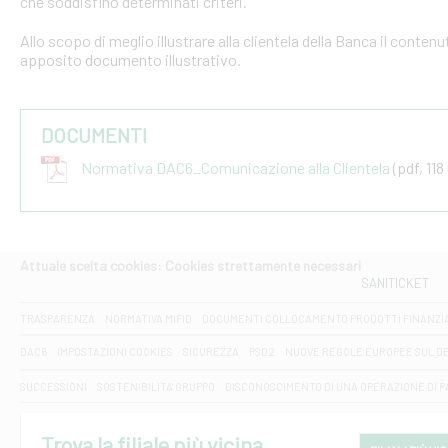
che soddisfino determinati criteri.
Allo scopo di meglio illustrare alla clientela della Banca il conten
apposito documento illustrativo.
DOCUMENTI
Normativa DAC6_Comunicazione alla Clientela
(pdf, 118
Attuale scelta cookies: Cookies strettamente necessari
SANITICKET
TRASPARENZA
NORMATIVA MIFID
DOCUMENTI COLLOCAMENTO PRODOTTI FINANZI
DAC6
IMPOSTAZIONI COOKIES
SICUREZZA
PSD2
NUOVE REGOLE EUROPEE SUL D
SUCCESSIONI
SOSTENIBILITA' GRUPPO
DISCONOSCIMENTO DI UNA OPERAZIONE DI 
Trova la filiale più vicina