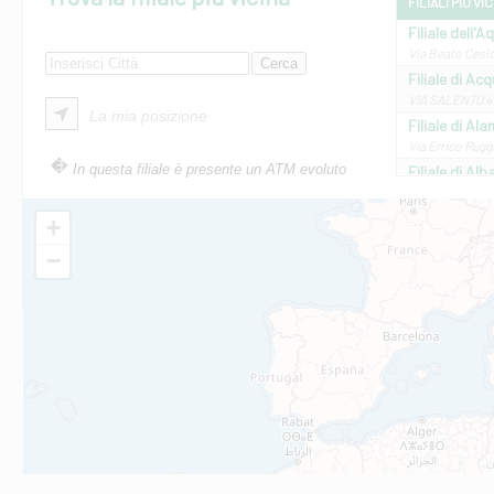
FILIALI PIÙ VI
Filiale dell'A
Via Beato Cesid
Filiale di Ac
VIA SALENTO 42
La mia posizione
Filiale di Ala
Via Errico Ruggi
In questa filiale è presente un ATM evoluto
Filiale di Al
Via Roma, 13 - 
Filiale di Al
+
VIA VITTORIO V
−
Filiale di Am
STATALE 18/17 
Filiale di An
C.SO VITTORIO 
Filiale di And
VIALE CRISPI 50
Filiale di Ars
Viale San Franc
Filiale di Asc
Via Napoli - As