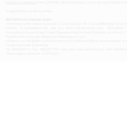
FONDO DI GARANZIA
PER LE PMI DEL MINISTERO DELLO SVILUPPO ECONOMICO (
Contrada Piana 
Gruppo Mediocredito Centrale
Filiale di At
Corso Elio Adria
BdM BANCA Società per azioni
Filiale di Ave
Sede legale e Direzione Generale in Corso Cavour, 19 - 70122 BARI (Italy) - Cod.
IVA MCC - P. IVA 16868201001 - Cap. Soc. € 622.303.241,00 int. vers. - REA 105047 -
VIA PARTENIO 4
Società facente parte del Gruppo Bancario Mediocredito Centrale, iscritto al n. 10
Filiale di Av
MedioCredito Centrale-Banca del Mezzogiorno S.p.A.
La Banca iscritta all'Albo delle Banche presso la Banca d'ltalia, autorizzata per le
VIA F. SAPORITO
Fondo Nazionale di Garanzia.
Filiale di Av
Tel: 080 5274 111 - Fax: 080 5274 751 - Sito web: www.bdmbanca.it - Info: info@b
Piazza Torlonia
Ultimo aggiornamento: 10/01/2023
Filiale di Avi
PIAZZA E. GIAN
Filiale di Bai
VIA G. LIPPIELL
Filiale di Bar
CORSO VITTORIO
Filiale di Ba
VIALE PAPA GIOV
Filiale di Bar
VIA LEMBO 36 C
Filiale di Ba
VIA AMENDOLA 1