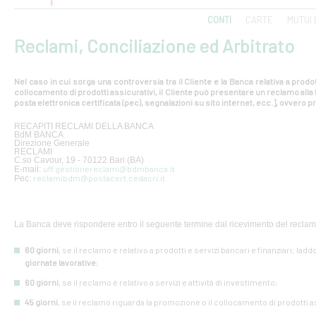
CONTI
CARTE
MUTUI 
Reclami, Conciliazione ed Arbitrato
Nel caso in cui sorga una controversia tra il Cliente e la Banca relativa a prodot
collocamento di prodotti assicurativi, il Cliente può presentare un reclamo all
posta elettronica certificata (pec), segnalazioni su sito internet, ecc.], ovvero pr
RECAPITI RECLAMI DELLA BANCA
BdM BANCA
Direzione Generale
RECLAMI
C.so Cavour, 19 - 70122 Bari (BA)
uff.gestionereclami@bdmbanca.it
E-mail:
reclamibdm@postacert.cedacri.it
Pec:
La Banca deve rispondere entro il seguente termine dal ricevimento del reclam
60 giorni
, se il reclamo è relativo a prodotti e servizi bancari e finanziari; lad
giornate lavorative
;
60 giorni
, se il reclamo è relativo a servizi e attività di investimento;
45 giorni
, se il reclamo riguarda la promozione o il collocamento di prodotti a