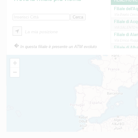
FILIALI PIÙ VI
Filiale dell'A
Via Beato Cesid
Filiale di Ac
VIA SALENTO 42
La mia posizione
Filiale di Ala
Via Errico Ruggi
In questa filiale è presente un ATM evoluto
Filiale di Al
Via Roma, 13 - 
Filiale di Al
+
VIA VITTORIO V
−
Filiale di Am
STATALE 18/17 
Filiale di An
C.SO VITTORIO 
Filiale di And
VIALE CRISPI 50
Filiale di Ars
Viale San Franc
Filiale di Asc
Via Napoli - As
Filiale di At