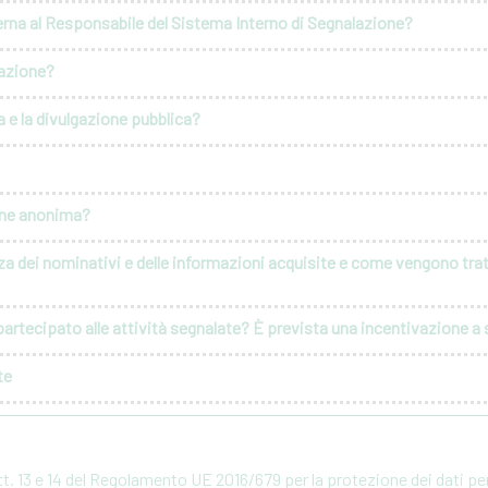
erna al Responsabile del Sistema Interno di Segnalazione?
lazione?
 e la divulgazione pubblica?
ione anonima?
za dei nominativi e delle informazioni acquisite e come vengono tratt
artecipato alle attività segnalate? È prevista una incentivazione a s
te
rtt. 13 e 14 del Regolamento UE 2016/679 per la protezione dei dati p