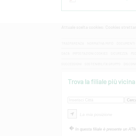
Attuale scelta cookies: Cookies strett
CERCA
TRASPARENZA
NORMATIVA MIFID
DOCUMENTI 
DAC6
IMPOSTAZIONI COOKIES
SICUREZZA
PS
SUCCESSIONI
SOSTENIBILITA' GRUPPO
DISCON
Trova la filiale più vicina
La mia posizione
In questa filiale è presente un AT