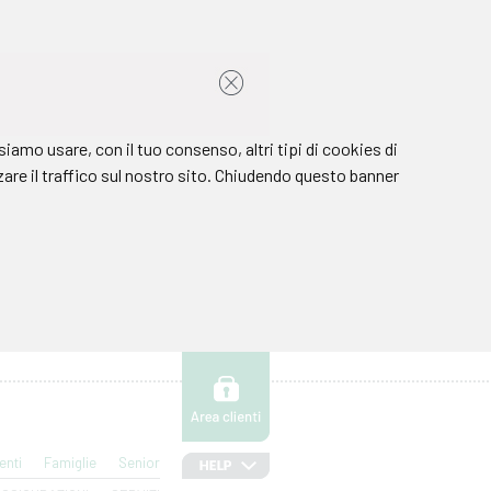
enti
Famiglie
Senior