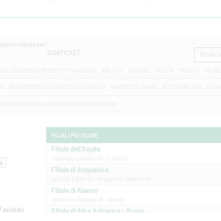
amente necessari
SANITICKET
COLLOCAMENTO PRODOTTI FINANZIARI
AML-CFT
COOKIES
UTILITÀ
PRIVACY
PRIVA
D2
NUOVE REGOLE EUROPEE SUL DEFAULT
WHISTLEBLOWING
ACCESSIBILITA' L. 4/20
OSCIMENTO DI UNA OPERAZIONE DI PAGAMENTO
FILIALI PIÙ VICINE
Filiale dell'Aquila
Via Beato Cesidio 45 - L'Aquila
Filiale di Acquaviva
VIA SALENTO 42 - Acquaviva Delle Fonti
Filiale di Alanno
Via Errico Ruggieri 18 - Alanno
M evoluto
Filiale di Alba Adriatica - Roma
Via Roma, 13 - Alba Adriatica