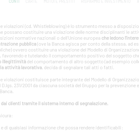
CONTI
CARTE
MUTUI E PRESTITI
RISPARMIO E INVESTIMENTO
A
le violazioni (cd. Whistleblowing) è lo strumento messo a disposizion
che possano costituire una violazione delle norme disciplinanti le atti
posizioni normative nazionali o dell’Unione europea
che ledono l’interes
strazione pubblica
(ove la Banca agisca per conto della stessa, ad e
bliche) ovvero costituire una violazione del Modello di Organizzazion
01, favorendo e tutelando il comportamento positivo del soggetto ch
o illegittimità
del comportamento di altro soggetto (ad esempio coll
ia attività lavorativa
, decida di segnalare tali atti o fatti.
le violazioni costituisce parte integrante del Modello di Organizzazi
 D.lgs. 231/2001 da ciascuna società del Gruppo per la prevenzione e 
 Banca.
dai clienti tramite il sistema interno di segnalazione.
sicura:
i e di qualsiasi informazione che possa rendere identificabili: