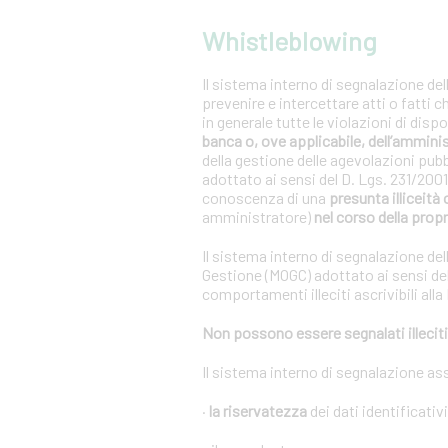
Whistleblowing
Il sistema interno di segnalazione del
prevenire e intercettare atti o fatti 
in generale tutte le violazioni di dis
banca o, ove applicabile, dell’ammini
della gestione delle agevolazioni pub
adottato ai sensi del D. Lgs. 231/20
conoscenza di una
presunta illiceità 
amministratore)
nel corso della propr
Il sistema interno di segnalazione del
Gestione (MOGC) adottato ai sensi del
comportamenti illeciti ascrivibili alla
Non possono essere segnalati illeciti 
Il sistema interno di segnalazione as
·
la riservatezza
dei dati identificativ