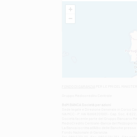
+
−
FONDO DI GARANZIA
PER LE PMI DEL MINISTE
Gruppo Mediocredito Centrale
BdM BANCA Società per azioni
Sede legale e Direzione Generale in Corso Cavo
IVA MCC - P. IVA 16868201001 - Cap. Soc. € 622.3
Società facente parte del Gruppo Bancario Medio
MedioCredito Centrale-Banca del Mezzogiorno
La Banca iscritta all'Albo delle Banche presso l
Fondo Nazionale di Garanzia.
Tel: 080 5274 111 - Fax: 080 5274 751 - Sito w