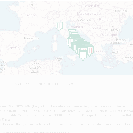
Filiale di Altamura
VIA VITTORIO VENETO 79/81 A - Altamura
Filiale di Amantea
STATALE 18/17 - Amantea
Filiale di Andretta
C.SO VITTORIO VENETO 8 - Andretta
Filiale di Andria 1 - Crispi
VIALE CRISPI 50/A - Andria
Filiale di Arsita
Viale San Francesco 6/b - Arsita
Filiale di Ascoli Piceno
Via Napoli - Ascoli Piceno
Filiale di Atessa
RO DELLO SVILUPPO ECONOMICO (LEGGE 662/96)
Contrada Piana La Fara - Via per Piazzano snc - Atessa
Filiale di Atri - Corso Adriano
Corso Elio Adriano, 1 - Atri
Filiale di Avellino - Partenio
ur, 19 - 70122 BARI (Italy) - Cod. Fiscale e iscrizione Registro Imprese di Bari n. 
03.241,00 int. vers. - REA 105047 - Cod. ABI 5424 - Albo Az. Cr. n. 4616 - Cod. BIC BPB
VIA PARTENIO 48 - Avellino
credito Centrale, iscritto al n. 10680 dell'Albo dei Gruppi Bancari e soggetta all'att
Filiale di Aversa
 S.p.A.
a Banca d'ltalia, autorizzata per le operazioni valutarie e in cambi ed aderente al Fond
VIA F. SAPORITO, 27/A - Aversa
Filiale di Avezzano - Piazza Torlonia
eb: www.bdmbanca.it - Info: info@bdmbanca.it