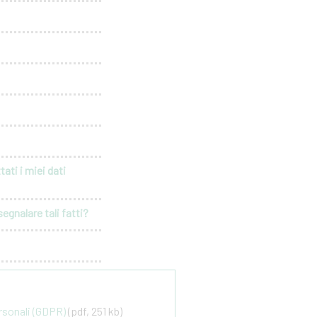
ati i miei dati
egnalare tali fatti?
ersonali (GDPR)
(pdf, 251 kb)