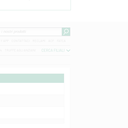
CY APP
CONTATTACI
RECLAMI
ACF
FATCA
CERCA FILIALI
04
TRUFFE AGLI ANZIANI