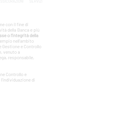
SSICURAZIONI
SERVIZI
e con il fine di
vità della Banca e più
se o l’integrità della
sempio nell’ambito
e Gestione e Controllo
e, venuto a
ega, responsabile,
one Controllo e
l’individuazione di