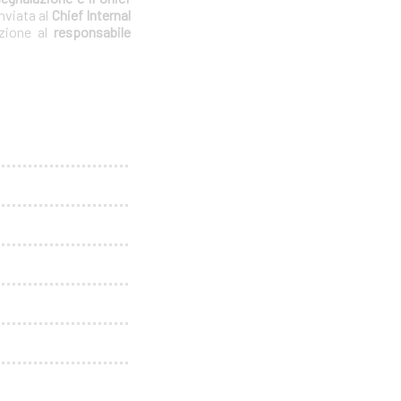
nviata al
Chief Internal
azione al
responsabile