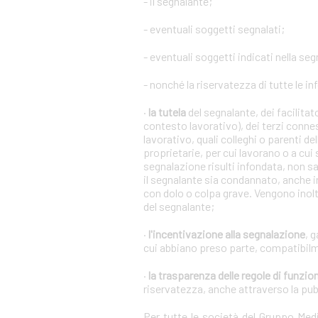
- il segnalante;
- eventuali soggetti segnalati;
- eventuali soggetti indicati nella se
- nonché la riservatezza di tutte le in
·
la tutela
del segnalante, dei facilita
contesto lavorativo), dei terzi conne
lavorativo, quali colleghi o parenti de
proprietarie, per cui lavorano o a cui
segnalazione risulti infondata, non s
il segnalante sia condannato, anche i
con dolo o colpa grave. Vengono inoltr
del segnalante;
·
l'incentivazione alla segnalazione
, 
cui abbiano preso parte, compatibilm
·
la trasparenza delle regole di funz
riservatezza, anche attraverso la pu
Per tutte le società del Gruppo Me