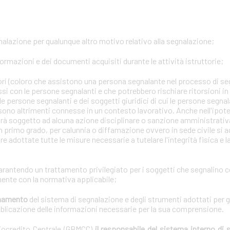
gnalazione per qualunque altro motivo relativo alla segnalazione;
formazioni e dei documenti acquisiti durante le attività istruttorie;
tori (coloro che assistono una persona segnalante nel processo di se
ssi con le persone segnalanti e che potrebbero rischiare ritorsioni i
lle persone segnalanti e dei soggetti giuridici di cui le persone segna
 sono altrimenti connesse in un contesto lavorativo. Anche nell'ipotes
arà soggetto ad alcuna azione disciplinare o sanzione amministrativa 
n primo grado, per calunnia o diffamazione ovvero in sede civile si a
e adottate tutte le misure necessarie a tutelare l'integrità fisica e 
garantendo un trattamento privilegiato per i soggetti che segnalino 
ente con la normativa applicabile;
ionamento
del sistema di segnalazione e degli strumenti adottati per g
bblicazione delle informazioni necessarie per la sua comprensione.
diocredito Centrale (GBMCC)
il responsabile del sistema interno di 