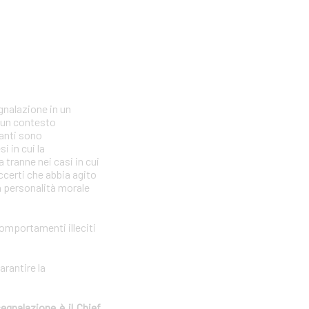
gnalazione in un
n un contesto
lanti sono
i in cui la
tranne nei casi in cui
ccerti che abbia agito
la personalità morale
comportamenti illeciti
arantire la
segnalazione è il Chief