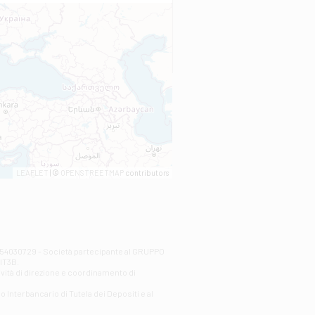
LEAFLET
| ©
OPENSTREETMAP
contributors
00254030729 - Società partecipante al GRUPPO
AlT3B.
ività di direzione e coordinamento di
o Interbancario di Tutela dei Depositi e al