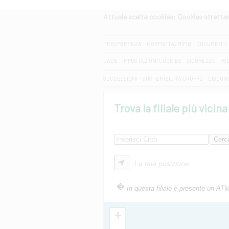
Attuale scelta cookies: Cookies strett
CERCA
TRASPARENZA
NORMATIVA MIFID
DOCUMENTI 
DAC6
IMPOSTAZIONI COOKIES
SICUREZZA
PS
SUCCESSIONI
SOSTENIBILITA' GRUPPO
DISCON
Trova la filiale più vicina
La mia posizione
In questa filiale è presente un AT
+