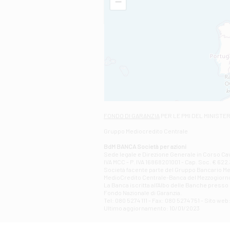
−
FONDO DI GARANZIA
PER LE PMI DEL MINISTE
Gruppo Mediocredito Centrale
BdM BANCA Società per azioni
Sede legale e Direzione Generale in Corso Cavo
IVA MCC - P. IVA 16868201001 - Cap. Soc. € 622.3
Società facente parte del Gruppo Bancario Medio
MedioCredito Centrale-Banca del Mezzogiorno
La Banca iscritta all'Albo delle Banche presso l
Fondo Nazionale di Garanzia.
Tel: 080 5274 111 - Fax: 080 5274 751 - Sito w
Ultimo aggiornamento: 10/01/2023