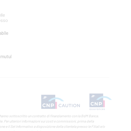
lle
esso
bile
i
mutui
 hanno sottoscritto un contratto di finanziamento con la BdM Banca.
. Per ulteriori informazioni sui costi e commissioni, prima della
ne e il Set Informativo a disposizione della clientela presso le Filiali e/o