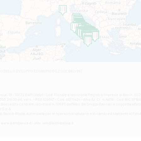
Filiale di Amantea
STATALE 18/17 - Amantea
Filiale di Andretta
C.SO VITTORIO VENETO 8 - Andretta
Filiale di Andria 1 - Crispi
VIALE CRISPI 50/A - Andria
Filiale di Arsita
Viale San Francesco 6/b - Arsita
Filiale di Ascoli Piceno
Via Napoli - Ascoli Piceno
Filiale di Atessa
RO DELLO SVILUPPO ECONOMICO (LEGGE 662/96)
Contrada Piana La Fara - Via per Piazzano snc - Atessa
Filiale di Atri - Corso Adriano
Corso Elio Adriano, 1 - Atri
Filiale di Avellino - Partenio
ur, 19 - 70122 BARI (Italy) - Cod. Fiscale e iscrizione Registro Imprese di Bari n. 
03.241,00 int. vers. - REA 105047 - Cod. ABI 5424 - Albo Az. Cr. n. 4616 - Cod. BIC BPB
VIA PARTENIO 48 - Avellino
credito Centrale, iscritto al n. 10680 dell'Albo dei Gruppi Bancari e soggetta all'att
Filiale di Aversa
 S.p.A.
a Banca d'ltalia, autorizzata per le operazioni valutarie e in cambi ed aderente al Fond
VIA F. SAPORITO, 27/A - Aversa
Filiale di Avezzano - Piazza Torlonia
eb: www.bdmbanca.it - Info: info@bdmbanca.it
Piazza Torlonia - Avezzano
Filiale di Avigliano
PIAZZA E. GIANTURCO 49 - Avigliano