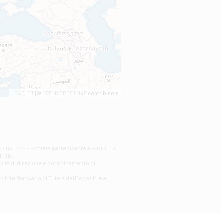
LEAFLET
| ©
OPENSTREETMAP
contributors
00254030729 - Società partecipante al GRUPPO
AlT3B.
ività di direzione e coordinamento di
o Interbancario di Tutela dei Depositi e al