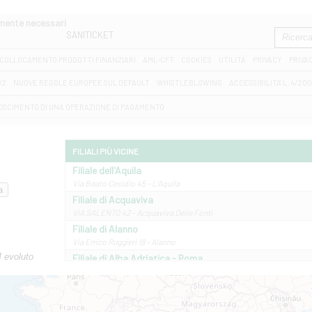
amente necessari
SANITICKET
COLLOCAMENTO PRODOTTI FINANZIARI
AML-CFT
COOKIES
UTILITÀ
PRIVACY
PRIVA
D2
NUOVE REGOLE EUROPEE SUL DEFAULT
WHISTLEBLOWING
ACCESSIBILITA' L. 4/20
OSCIMENTO DI UNA OPERAZIONE DI PAGAMENTO
FILIALI PIÙ VICINE
Filiale dell'Aquila
Via Beato Cesidio 45 - L'Aquila
Filiale di Acquaviva
VIA SALENTO 42 - Acquaviva Delle Fonti
Filiale di Alanno
Via Errico Ruggieri 18 - Alanno
M evoluto
Filiale di Alba Adriatica - Roma
Via Roma, 13 - Alba Adriatica
Filiale di Altamura
VIA VITTORIO VENETO 79/81 A - Altamura