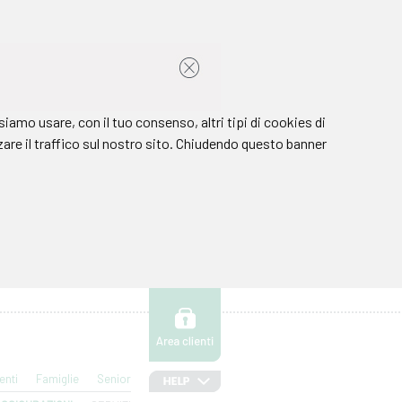
enti
Famiglie
Senior