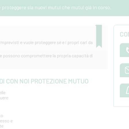
e proteggere sia nuovi mutui che mutui già in corso.
CO
imprevisti e vuole proteggere sè e i propri cari da
 che possono compromettere la propria capacità di
 DI CON NOI PROTEZIONE MUTUO
lle
guere
to
cesso e
te