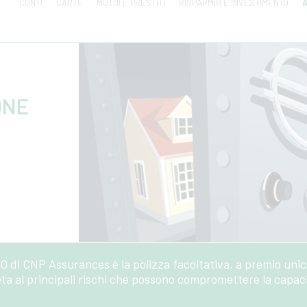
CONTI
CARTE
MUTUI E PRESTITI
RISPARMIO E INVESTIMENTO
A
ONE
e
 CNP Assurances è la polizza facoltativa, a premio unico
ta ai principali rischi che possono compromettere la capaci