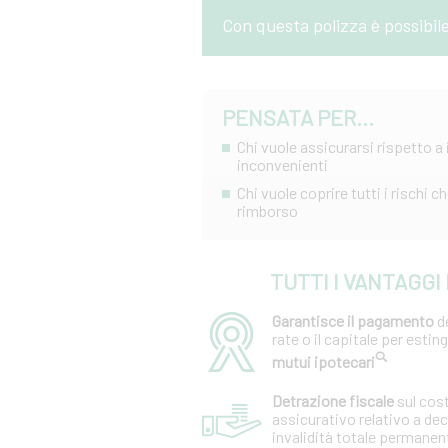
Con questa polizza è possibil
PENSATA PER...
Chi vuole assicurarsi rispetto a 
inconvenienti
Chi vuole coprire tutti i rischi
rimborso
TUTTI I VANTAGGI
Garantisce il pagamento
de
rate o il capitale per estin
mutui ipotecari
Detrazione fiscale
sul cos
assicurativo relativo a de
invalidità totale permanen