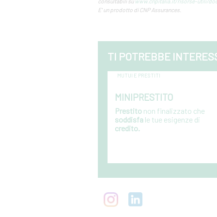
consultabili su
www.cnpitalia.it/risorse-utili/d
E' un prodotto di CNP Assurances.
TI POTREBBE INTERES
MUTUI E PRESTITI
MINIPRESTITO
Prestito
non finalizzato che
soddisfa
le tue esigenze di
credito.