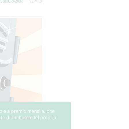
SSICURAZIONI
SERVIZI
 e a premio mensile, che
tà di rimborso del proprio