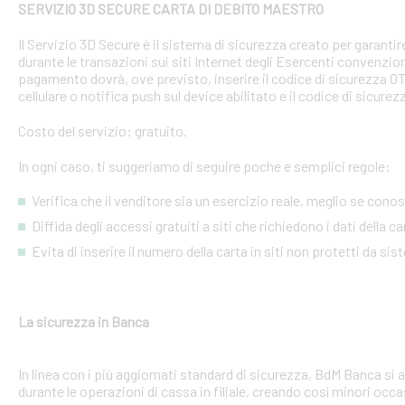
SERVIZIO 3D SECURE CARTA DI DEBITO MAESTRO
Il Servizio 3D Secure è il sistema di sicurezza creato per garant
durante le transazioni sui siti Internet degli Esercenti convenzion
pagamento dovrà, ove previsto, inserire il codice di sicurezza 
cellulare o notifica push sul device abilitato e il codice di sicure
Costo del servizio: gratuito.
In ogni caso, ti suggeriamo di seguire poche e semplici regole:
Verifica che il venditore sia un esercizio reale, meglio se conosci
Diffida degli accessi gratuiti a siti che richiedono i dati della 
Evita di inserire il numero della carta in siti non protetti da si
La sicurezza in Banca
In linea con i più aggiornati standard di sicurezza, BdM Banca si 
durante le operazioni di cassa in filiale, creando così minori occa