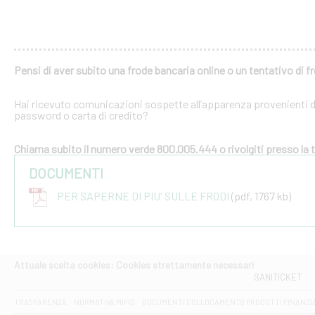
Pensi di aver subito una frode bancaria online o un tentativo di f
Hai ricevuto comunicazioni sospette all’apparenza provenienti dal
password o carta di credito?
Chiama subito il numero verde 800.005.444 o rivolgiti presso la tu
DOCUMENTI
PER SAPERNE DI PIU' SULLE FRODI
(pdf, 1767 kb)
Attuale scelta cookies: Cookies strettamente necessari
SANITICKET
TRASPARENZA
NORMATIVA MIFID
DOCUMENTI COLLOCAMENTO PRODOTTI FINANZI