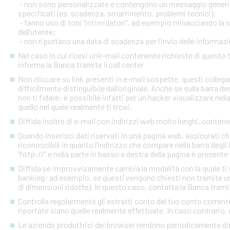
- non sono personalizzate e contengono un messaggio generico
specificati (es. scadenza, smarrimento, problemi tecnici);
- fanno uso di toni “intimidatori”, ad esempio minacciando la
dell’utente;
- non riportano una data di scadenza per l’invio delle informazi
Nel caso in cui ricevi un’e-mail contenente richieste di quest
informa la Banca tramite il call center
Non cliccare su link presenti in e-mail sospette, questi colleg
difficilmente distinguibile dall’originale. Anche se sulla barra de
non ti fidare: è possibile infatti per un hacker visualizzare nell
quello nel quale realmente ti trovi.
Diffida inoltre di e-mail con indirizzi web molto lunghi, contenen
Quando inserisci dati riservati in una pagina web, assicurati c
riconoscibili in quanto l’indirizzo che compare nella barra degl
“http://” e nella parte in basso a destra della pagina è presente
Diffida se improvvisamente cambia la modalità con la quale ti v
banking: ad esempio, se questi vengono chiesti non tramite un
di dimensioni ridotte). In questo caso, contatta la Banca tramite
Controlla regolarmente gli estratti conto del tuo conto corrente 
riportate siano quelle realmente effettuate. In caso contrario, c
Le aziende produttrici dei browser rendono periodicamente disp