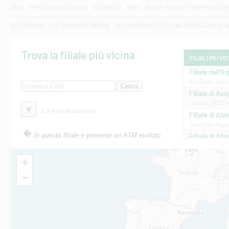
DAC6
IMPOSTAZIONI COOKIES
SICUREZZA
PSD2
NUOVE REGOLE EUROPEE SUL D
SUCCESSIONI
SOSTENIBILITA' GRUPPO
DISCONOSCIMENTO DI UNA OPERAZIONE DI 
Trova la filiale più vicina
FILIALI PIÙ VI
Filiale dell'A
Via Beato Cesid
Filiale di Ac
VIA SALENTO 42
La mia posizione
Filiale di Ala
Via Errico Ruggi
In questa filiale è presente un ATM evoluto
Filiale di Al
Via Roma, 13 - 
Filiale di Al
+
VIA VITTORIO V
−
Filiale di Am
STATALE 18/17 
Filiale di An
C.SO VITTORIO 
Filiale di And