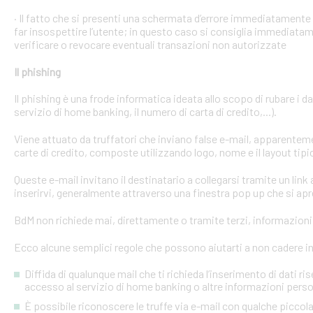
· Il fatto che si presenti una schermata d’errore immediatament
far insospettire l’utente; in questo caso si consiglia immediatame
verificare o revocare eventuali transazioni non autorizzate
Il phishing
Il phishing è una frode informatica ideata allo scopo di rubare i d
servizio di home banking, il numero di carta di credito,...).
Viene attuato da truffatori che inviano false e-mail, apparente
carte di credito, composte utilizzando logo, nome e il layout tipi
Queste e-mail invitano il destinatario a collegarsi tramite un link a
inserirvi, generalmente attraverso una finestra pop up che si apre
BdM non richiede mai, direttamente o tramite terzi, informazioni p
Ecco alcune semplici regole che possono aiutarti a non cadere in 
Diffida di qualunque mail che ti richieda l’inserimento di dati ri
accesso al servizio di home banking o altre informazioni perso
È possibile riconoscere le truffe via e-mail con qualche picco