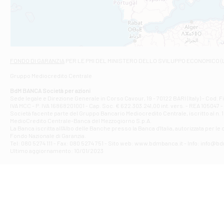
VIALE CRISPI 50
Filiale di Ars
Viale San Franc
Filiale di Asc
Via Napoli - As
Filiale di At
FONDO DI GARANZIA
PER LE PMI DEL MINISTERO DELLO SVILUPPO ECONOMICO (
Contrada Piana 
Gruppo Mediocredito Centrale
Filiale di At
Corso Elio Adria
BdM BANCA Società per azioni
Filiale di Ave
Sede legale e Direzione Generale in Corso Cavour, 19 - 70122 BARI (Italy) - Cod.
IVA MCC - P. IVA 16868201001 - Cap. Soc. € 622.303.241,00 int. vers. - REA 105047 -
VIA PARTENIO 4
Società facente parte del Gruppo Bancario Mediocredito Centrale, iscritto al n. 10
Filiale di Av
MedioCredito Centrale-Banca del Mezzogiorno S.p.A.
La Banca iscritta all'Albo delle Banche presso la Banca d'ltalia, autorizzata per le
VIA F. SAPORITO
Fondo Nazionale di Garanzia.
Filiale di Av
Tel: 080 5274 111 - Fax: 080 5274 751 - Sito web: www.bdmbanca.it - Info: info@b
Piazza Torlonia
Ultimo aggiornamento: 10/01/2023
Filiale di Avi
PIAZZA E. GIAN
Filiale di Bai
VIA G. LIPPIELL
Filiale di Bar
CORSO VITTORIO