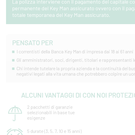
La polizza interviene con il pagamento del capitale co
permanente del Key Man assicurato ovvero con il pagam
totale temporanea del Key Man assicurato.
PENSATO PER
I correntisti della Banca Key Man di impresa dai 18 ai 61 anni
Gli amministratori, soci, dirigenti, titolari e rappresentanti l
Chi intende tutelare la propria azienda e la continuità del b
negativi legati alla vita umana che potrebbero colpire un 
ALCUNI VANTAGGI DI CON NOI PROTEZ
2 pacchetti di garanzie
selezionabili in base tue
esigenze
5 durate (3, 5, 7, 10 e 15 anni)