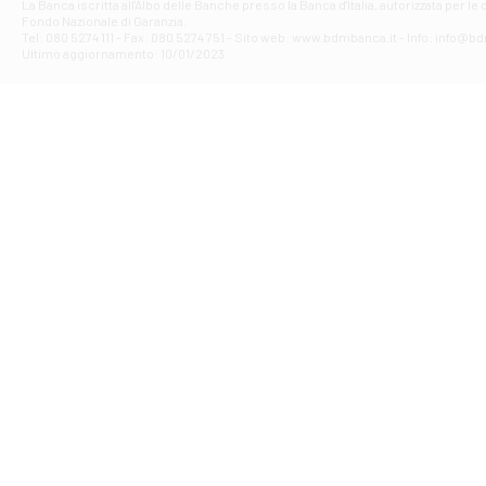
La Banca iscritta all'Albo delle Banche presso la Banca d'ltalia, autorizzata per le
VIA F. SAPORITO
Fondo Nazionale di Garanzia.
Filiale di Av
Tel: 080 5274 111 - Fax: 080 5274 751 - Sito web: www.bdmbanca.it - Info: info@b
Piazza Torlonia
Ultimo aggiornamento: 10/01/2023
Filiale di Avi
PIAZZA E. GIAN
Filiale di Bai
VIA G. LIPPIELL
Filiale di Bar
CORSO VITTORIO
Filiale di Ba
VIALE PAPA GIOV
Filiale di Bar
VIA LEMBO 36 C
Filiale di Ba
VIA AMENDOLA 1
Filiale di Ba
VIA FAVIA 3 - Ba
Filiale di Bar
VIALE JAPIGIA 1
Filiale di Bar
STRADA PALUMBO