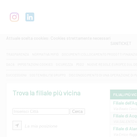
Attuale scelta cookies: Cookies strettamente necessari
SANITICKET
TRASPARENZA
NORMATIVA MIFID
DOCUMENTI COLLOCAMENTO PRODOTTI FINANZI
DAC6
IMPOSTAZIONI COOKIES
SICUREZZA
PSD2
NUOVE REGOLE EUROPEE SUL D
SUCCESSIONI
SOSTENIBILITA' GRUPPO
DISCONOSCIMENTO DI UNA OPERAZIONE DI 
Trova la filiale più vicina
FILIALI PIÙ VI
Filiale dell'A
Via Beato Cesid
Filiale di Ac
VIA SALENTO 42
La mia posizione
Filiale di Ala
Via Errico Ruggi