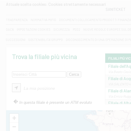
Attuale scelta cookies: Cookies strettamente necessari
SANITICKET
TRASPARENZA
NORMATIVA MIFID
DOCUMENTI COLLOCAMENTO PRODOTTI FINANZI
DAC6
IMPOSTAZIONI COOKIES
SICUREZZA
PSD2
NUOVE REGOLE EUROPEE SUL D
SUCCESSIONI
SOSTENIBILITA' GRUPPO
DISCONOSCIMENTO DI UNA OPERAZIONE DI 
Trova la filiale più vicina
FILIALI PIÙ VI
Filiale dell'A
Via Beato Cesid
Filiale di Ac
VIA SALENTO 42
La mia posizione
Filiale di Ala
Via Errico Ruggi
In questa filiale è presente un ATM evoluto
Filiale di Al
Via Roma, 13 - 
Filiale di Al
+
VIA VITTORIO V
−
Filiale di Am