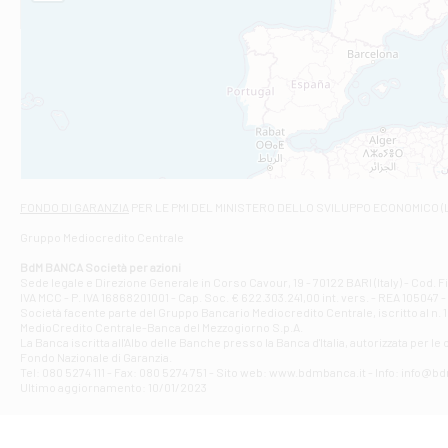
STATALE 18/17 
Filiale di An
C.SO VITTORIO 
Filiale di And
VIALE CRISPI 50
Filiale di Ars
Viale San Franc
Filiale di Asc
Via Napoli - As
Filiale di At
FONDO DI GARANZIA
PER LE PMI DEL MINISTERO DELLO SVILUPPO ECONOMICO (
Contrada Piana 
Gruppo Mediocredito Centrale
Filiale di At
Corso Elio Adria
BdM BANCA Società per azioni
Filiale di Ave
Sede legale e Direzione Generale in Corso Cavour, 19 - 70122 BARI (Italy) - Cod.
IVA MCC - P. IVA 16868201001 - Cap. Soc. € 622.303.241,00 int. vers. - REA 105047 -
VIA PARTENIO 4
Società facente parte del Gruppo Bancario Mediocredito Centrale, iscritto al n. 10
Filiale di Av
MedioCredito Centrale-Banca del Mezzogiorno S.p.A.
La Banca iscritta all'Albo delle Banche presso la Banca d'ltalia, autorizzata per le
VIA F. SAPORITO
Fondo Nazionale di Garanzia.
Filiale di Av
Tel: 080 5274 111 - Fax: 080 5274 751 - Sito web: www.bdmbanca.it - Info: info@b
Piazza Torlonia
Ultimo aggiornamento: 10/01/2023
Filiale di Avi
PIAZZA E. GIAN