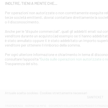
INOLTRE, TIENI A MENTE CHE…
Per operazioni non autorizzate o non correttamente eseguite rel
terze società emittenti, dovrai contattare direttamente la soci
o il disconoscimento.
Anche per le “dispute commerciali”, quali gli addebiti errati sul 
venditore durante un acquisto (ad esempio se ti hanno addebitato
è stato annullato oppure ti è stato addebitato un importo superio
venditore per ottenere il rimborso della somma.
Per ogni ulteriore informazione e chiarimento in tema di discon
consultare l’apposita “
Guida sulle operazioni non autorizzate o 
Trasparenza del sito.
Attuale scelta cookies: Cookies strettamente necessari
SANITICKET
TRASPARENZA
NORMATIVA MIFID
DOCUMENTI COLLOCAMENTO PRODOTTI FINANZI