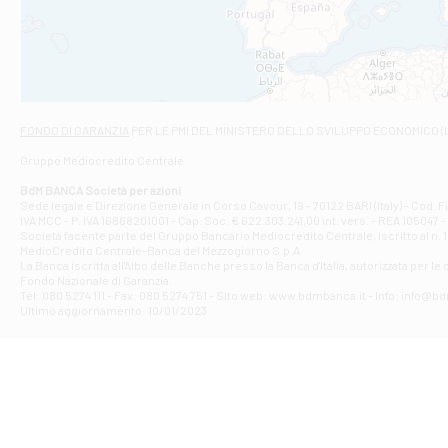
VIALE CRISPI 50
Filiale di Ars
Viale San Franc
Filiale di Asc
Via Napoli - As
Filiale di At
FONDO DI GARANZIA
PER LE PMI DEL MINISTERO DELLO SVILUPPO ECONOMICO (
Contrada Piana 
Gruppo Mediocredito Centrale
Filiale di At
Corso Elio Adria
BdM BANCA Società per azioni
Filiale di Ave
Sede legale e Direzione Generale in Corso Cavour, 19 - 70122 BARI (Italy) - Cod.
IVA MCC - P. IVA 16868201001 - Cap. Soc. € 622.303.241,00 int. vers. - REA 105047 -
VIA PARTENIO 4
Società facente parte del Gruppo Bancario Mediocredito Centrale, iscritto al n. 10
Filiale di Av
MedioCredito Centrale-Banca del Mezzogiorno S.p.A.
La Banca iscritta all'Albo delle Banche presso la Banca d'ltalia, autorizzata per le
VIA F. SAPORITO
Fondo Nazionale di Garanzia.
Filiale di Av
Tel: 080 5274 111 - Fax: 080 5274 751 - Sito web: www.bdmbanca.it - Info: info@b
Piazza Torlonia
Ultimo aggiornamento: 10/01/2023
Filiale di Avi
PIAZZA E. GIAN
Filiale di Bai
VIA G. LIPPIELL
Filiale di Bar
CORSO VITTORIO