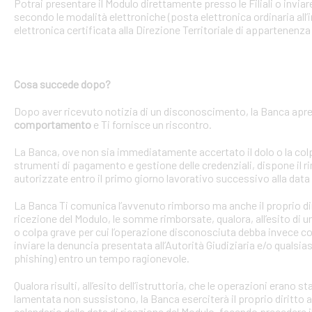
Potrai presentare il Modulo direttamente presso le Filiali o invi
secondo le modalità elettroniche (posta elettronica ordinaria all’i
elettronica certificata alla Direzione Territoriale di appartenenza 
Cosa succede dopo?
Dopo aver ricevuto notizia di un disconoscimento, la Banca apre 
comportamento
e Ti fornisce un riscontro.
La Banca, ove non sia immediatamente accertato il dolo o la colpa 
strumenti di pagamento e gestione delle credenziali, dispone il
autorizzate entro il primo giorno lavorativo successivo alla data 
La Banca Ti comunica l’avvenuto rimborso ma anche il proprio dirit
ricezione del Modulo, le somme rimborsate, qualora, all’esito di 
o colpa grave per cui l’operazione disconosciuta debba invece con
inviare la denuncia presentata all’Autorità Giudiziaria e/o qualsias
phishing) entro un tempo ragionevole.
Qualora risulti, all’esito dell’istruttoria, che le operazioni erano
lamentata non sussistono, la Banca eserciterà il proprio diritto ad
calendario dalla data di ricezione del Modulo, facendo precedere 