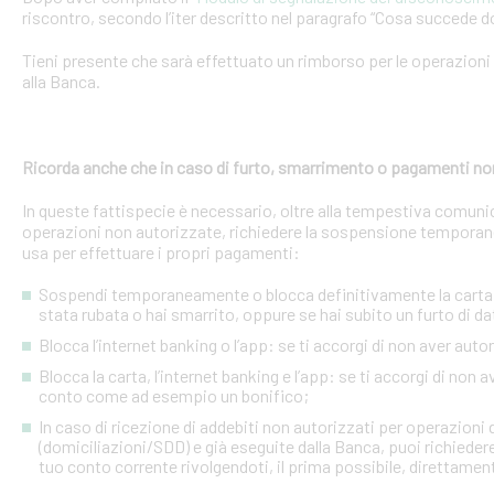
riscontro, secondo l’iter descritto nel paragrafo “Cosa succede d
Tieni presente che sarà effettuato un rimborso per le operazion
alla Banca.
Ricorda anche che in caso di furto, smarrimento o pagamenti no
In queste fattispecie è necessario, oltre alla tempestiva comuni
operazioni non autorizzate, richiedere la sospensione temporanea o
usa per effettuare i propri pagamenti:
Sospendi temporaneamente o blocca definitivamente la carta: s
stata rubata o hai smarrito, oppure se hai subito un furto di dat
Blocca l’internet banking o l’app: se ti accorgi di non aver a
Blocca la carta, l’internet banking e l’app: se ti accorgi di non 
conto come ad esempio un bonifico;
In caso di ricezione di addebiti non autorizzati per operazioni
(domiciliazioni/SDD) e già eseguite dalla Banca, puoi richieder
tuo conto corrente rivolgendoti, il prima possibile, direttamente 