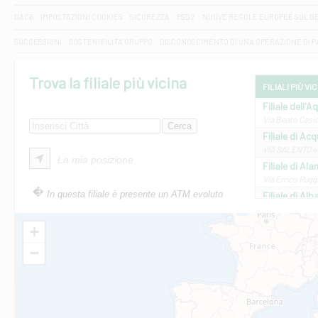
DAC6
IMPOSTAZIONI COOKIES
SICUREZZA
PSD2
NUOVE REGOLE EUROPEE SUL D
SUCCESSIONI
SOSTENIBILITA' GRUPPO
DISCONOSCIMENTO DI UNA OPERAZIONE DI 
Trova la filiale più vicina
FILIALI PIÙ VI
Filiale dell'A
Via Beato Cesid
Filiale di Ac
VIA SALENTO 42
La mia posizione
Filiale di Ala
Via Errico Ruggi
In questa filiale è presente un ATM evoluto
Filiale di Al
Via Roma, 13 - 
Filiale di Al
+
VIA VITTORIO V
−
Filiale di Am
STATALE 18/17 
Filiale di An
C.SO VITTORIO 
Filiale di And