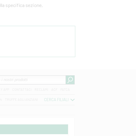
ella specifica sezione,
CY APP
CONTATTACI
RECLAMI
ACF
FATCA
CERCA FILIALI
04
TRUFFE AGLI ANZIANI