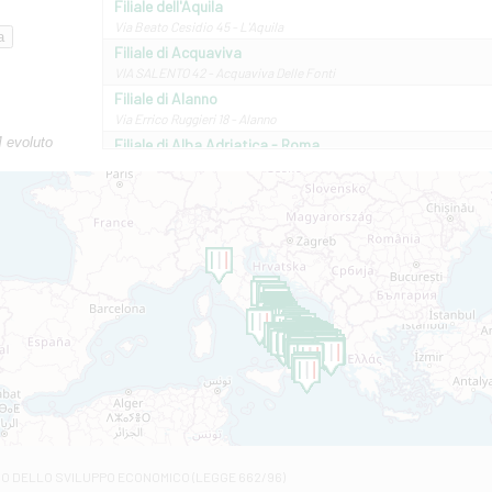
Filiale dell'Aquila
Via Beato Cesidio 45 - L'Aquila
Filiale di Acquaviva
VIA SALENTO 42 - Acquaviva Delle Fonti
Filiale di Alanno
Via Errico Ruggieri 18 - Alanno
M evoluto
Filiale di Alba Adriatica - Roma
Via Roma, 13 - Alba Adriatica
Filiale di Altamura
VIA VITTORIO VENETO 79/81 A - Altamura
Filiale di Amantea
STATALE 18/17 - Amantea
Filiale di Andretta
C.SO VITTORIO VENETO 8 - Andretta
Filiale di Andria 1 - Crispi
VIALE CRISPI 50/A - Andria
Filiale di Arsita
Viale San Francesco 6/b - Arsita
Filiale di Ascoli Piceno
Via Napoli - Ascoli Piceno
Filiale di Atessa
RO DELLO SVILUPPO ECONOMICO (LEGGE 662/96)
Contrada Piana La Fara - Via per Piazzano snc - Atessa