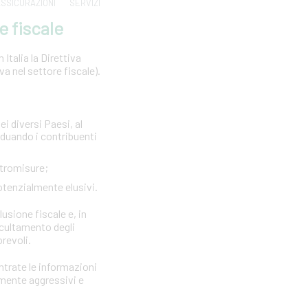
SSICURAZIONI
SERVIZI
e fiscale
Italia la Direttiva
 nel settore fiscale).
ei diversi Paesi, al
viduando i contribuenti
ntromisure;
otenzialmente elusivi.
lusione fiscale e, in
ccultamento degli
orevoli.
Entrate le informazioni
rmente aggressivi e