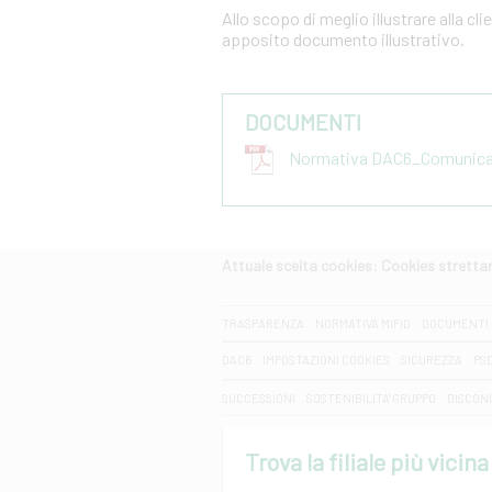
Allo scopo di meglio illustrare alla cl
apposito documento illustrativo.
DOCUMENTI
Normativa DAC6_Comunicazi
Attuale scelta cookies: Cookies strett
CERCA
TRASPARENZA
NORMATIVA MIFID
DOCUMENTI 
DAC6
IMPOSTAZIONI COOKIES
SICUREZZA
PS
SUCCESSIONI
SOSTENIBILITA' GRUPPO
DISCON
Trova la filiale più vicina