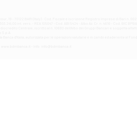
Filiale di Atri - Corso Adriano
Corso Elio Adriano, 1 - Atri
Filiale di Avellino - Partenio
ur, 19 - 70122 BARI (Italy) - Cod. Fiscale e iscrizione Registro Imprese di Bari n. 
03.241,00 int. vers. - REA 105047 - Cod. ABI 5424 - Albo Az. Cr. n. 4616 - Cod. BIC BPB
VIA PARTENIO 48 - Avellino
credito Centrale, iscritto al n. 10680 dell'Albo dei Gruppi Bancari e soggetta all'att
Filiale di Aversa
 S.p.A.
a Banca d'ltalia, autorizzata per le operazioni valutarie e in cambi ed aderente al Fond
VIA F. SAPORITO, 27/A - Aversa
Filiale di Avezzano - Piazza Torlonia
eb: www.bdmbanca.it - Info: info@bdmbanca.it
Piazza Torlonia - Avezzano
Filiale di Avigliano
PIAZZA E. GIANTURCO 49 - Avigliano
Filiale di Baiano
VIA G. LIPPIELLO 33 - Baiano
Filiale di Bari - Corso Vittorio Emanuele II
CORSO VITTORIO EMANUELE II, 86 - Bari
Filiale di Bari 10 - Papa Giovanni
VIALE PAPA GIOVANNI XXIII 131 - Bari
Filiale di Bari 11 - Lembo
VIA LEMBO 36 C/H - Bari
Filiale di Bari 2 - Amendola
VIA AMENDOLA 193/A - Bari
Filiale di Bari 4 - Poggiofranco