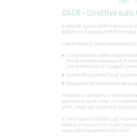
CONTI
DAC6 – Direttiva sull
In data 26 agosto 2020 è entrato in vig
dell’Unione Europea 2018/822 meglio 
Tale direttiva si pone come obiettivi
il miglioramento della trasparenza tr
fine di renderle consapevoli di even
che ne fanno uso e i soggetti prom
fornire alle Autorità fiscali un ra
dissuadere gli intermediari dal pr
Pertanto la normativa si inserisce tra 
particolare, quelli mirati a combatter
attivi, finalizzati a ridurre le imposte 
A tale scopo, è richiesto agli intermed
relative a meccanismi fiscali transf
che soddisfino determinati criteri.