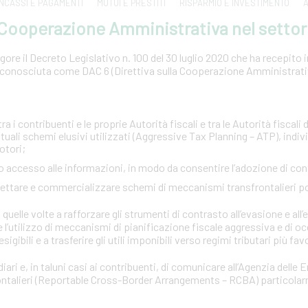
INCASSI E PAGAMENTI
MUTUI E PRESTITI
RISPARMIO E INVESTIMENTO
A
a Cooperazione Amministrativa nel settor
ore il Decreto Legislativo n. 100 del 30 luglio 2020 che ha recepito in 
conosciuta come DAC 6 (Direttiva sulla Cooperazione Amministrativa
:
a i contribuenti e le proprie Autorità fiscali e tra le Autorità fiscali d
tuali schemi elusivi utilizzati (Aggressive Tax Planning – ATP), indi
otori;
pido accesso alle informazioni, in modo da consentire l’adozione di co
ogettare e commercializzare schemi di meccanismi transfrontalieri p
quelle volte a rafforzare gli strumenti di contrasto all’evasione e all’e
e l’utilizzo di meccanismi di pianificazione fiscale aggressiva e di o
esigibili e a trasferire gli utili imponibili verso regimi tributari più fav
iari e, in taluni casi ai contribuenti, di comunicare all’Agenzia delle 
rontalieri (Reportable Cross-Border Arrangements – RCBA) particola