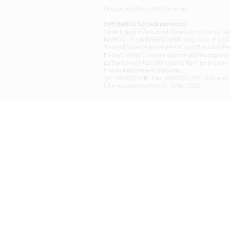
Gruppo Mediocredito Centrale
BdM BANCA Società per azioni
Sede legale e Direzione Generale in Corso Cavo
IVA MCC - P. IVA 16868201001 - Cap. Soc. € 622.3
Società facente parte del Gruppo Bancario Medio
MedioCredito Centrale-Banca del Mezzogiorno
La Banca iscritta all'Albo delle Banche presso l
Fondo Nazionale di Garanzia.
Tel: 080 5274 111 - Fax: 080 5274 751 - Sito w
Ultimo aggiornamento: 10/01/2023