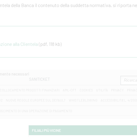
ientela della Banca il contenuto della suddetta normativa, si riporta n
one alla Clientela
(pdf, 118 kb)
amente necessari
SANITICKET
COLLOCAMENTO PRODOTTI FINANZIARI
AML-CFT
COOKIES
UTILITÀ
PRIVACY
PRIVA
D2
NUOVE REGOLE EUROPEE SUL DEFAULT
WHISTLEBLOWING
ACCESSIBILITA' L. 4/20
OSCIMENTO DI UNA OPERAZIONE DI PAGAMENTO
FILIALI PIÙ VICINE