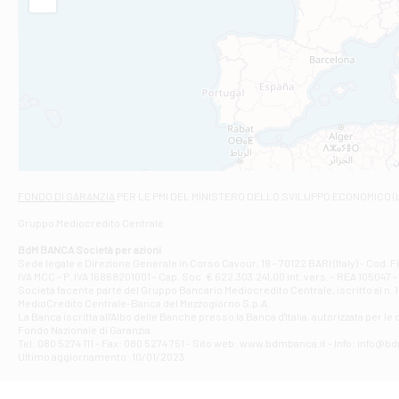
Filiale di Am
STATALE 18/17 
Filiale di An
C.SO VITTORIO 
Filiale di And
VIALE CRISPI 50
Filiale di Ars
Viale San Franc
Filiale di Asc
Via Napoli - As
Filiale di At
FONDO DI GARANZIA
PER LE PMI DEL MINISTERO DELLO SVILUPPO ECONOMICO (
Contrada Piana 
Gruppo Mediocredito Centrale
Filiale di At
Corso Elio Adria
BdM BANCA Società per azioni
Filiale di Ave
Sede legale e Direzione Generale in Corso Cavour, 19 - 70122 BARI (Italy) - Cod.
IVA MCC - P. IVA 16868201001 - Cap. Soc. € 622.303.241,00 int. vers. - REA 105047 -
VIA PARTENIO 4
Società facente parte del Gruppo Bancario Mediocredito Centrale, iscritto al n. 10
Filiale di Av
MedioCredito Centrale-Banca del Mezzogiorno S.p.A.
La Banca iscritta all'Albo delle Banche presso la Banca d'ltalia, autorizzata per le
VIA F. SAPORITO
Fondo Nazionale di Garanzia.
Filiale di Av
Tel: 080 5274 111 - Fax: 080 5274 751 - Sito web: www.bdmbanca.it - Info: info@b
Piazza Torlonia
Ultimo aggiornamento: 10/01/2023
Filiale di Avi
PIAZZA E. GIAN