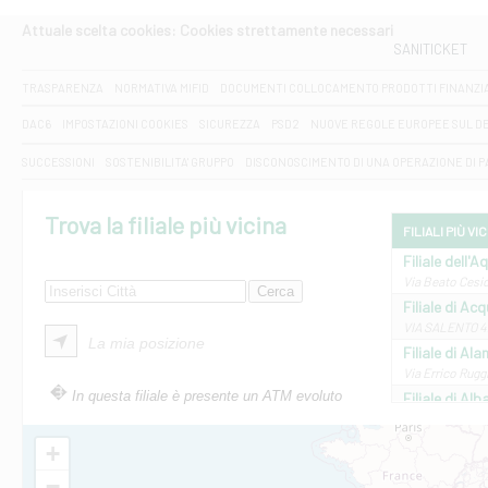
Attuale scelta cookies: Cookies strettamente necessari
SANITICKET
TRASPARENZA
NORMATIVA MIFID
DOCUMENTI COLLOCAMENTO PRODOTTI FINANZI
DAC6
IMPOSTAZIONI COOKIES
SICUREZZA
PSD2
NUOVE REGOLE EUROPEE SUL D
SUCCESSIONI
SOSTENIBILITA' GRUPPO
DISCONOSCIMENTO DI UNA OPERAZIONE DI 
Trova la filiale più vicina
FILIALI PIÙ VI
Filiale dell'A
Via Beato Cesid
Filiale di Ac
VIA SALENTO 42
La mia posizione
Filiale di Ala
Via Errico Ruggi
In questa filiale è presente un ATM evoluto
Filiale di Al
Via Roma, 13 - 
Filiale di Al
+
VIA VITTORIO V
−