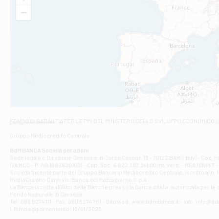
VIA VITTORIO V
−
Filiale di Am
STATALE 18/17 
Filiale di An
C.SO VITTORIO 
Filiale di And
VIALE CRISPI 50
Filiale di Ars
Viale San Franc
Filiale di Asc
Via Napoli - As
Filiale di At
FONDO DI GARANZIA
PER LE PMI DEL MINISTERO DELLO SVILUPPO ECONOMICO (
Contrada Piana 
Gruppo Mediocredito Centrale
Filiale di At
Corso Elio Adria
BdM BANCA Società per azioni
Filiale di Ave
Sede legale e Direzione Generale in Corso Cavour, 19 - 70122 BARI (Italy) - Cod.
IVA MCC - P. IVA 16868201001 - Cap. Soc. € 622.303.241,00 int. vers. - REA 105047 -
VIA PARTENIO 4
Società facente parte del Gruppo Bancario Mediocredito Centrale, iscritto al n. 10
Filiale di Av
MedioCredito Centrale-Banca del Mezzogiorno S.p.A.
La Banca iscritta all'Albo delle Banche presso la Banca d'ltalia, autorizzata per le
VIA F. SAPORITO
Fondo Nazionale di Garanzia.
Filiale di Av
Tel: 080 5274 111 - Fax: 080 5274 751 - Sito web: www.bdmbanca.it - Info: info@b
Piazza Torlonia
Ultimo aggiornamento: 10/01/2023