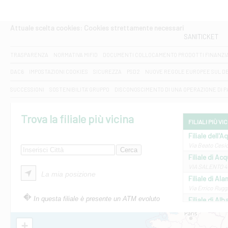
Attuale scelta cookies: Cookies strettamente necessari
SANITICKET
TRASPARENZA
NORMATIVA MIFID
DOCUMENTI COLLOCAMENTO PRODOTTI FINANZI
DAC6
IMPOSTAZIONI COOKIES
SICUREZZA
PSD2
NUOVE REGOLE EUROPEE SUL D
SUCCESSIONI
SOSTENIBILITA' GRUPPO
DISCONOSCIMENTO DI UNA OPERAZIONE DI 
Trova la filiale più vicina
FILIALI PIÙ VI
Filiale dell'A
Via Beato Cesid
Filiale di Ac
VIA SALENTO 42
La mia posizione
Filiale di Ala
Via Errico Ruggi
In questa filiale è presente un ATM evoluto
Filiale di Al
Via Roma, 13 - 
Filiale di Al
+