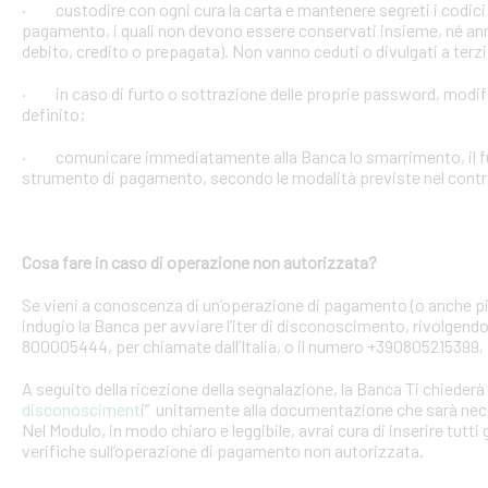
· custodire con ogni cura la carta e mantenere segreti i codici 
pagamento, i quali non devono essere conservati insieme, né anno
debito, credito o prepagata). Non vanno ceduti o divulgati a terzi
· in caso di furto o sottrazione delle proprie password, mod
definito;
· comunicare immediatamente alla Banca lo smarrimento, il furt
strumento di pagamento, secondo le modalità previste nel contra
Cosa fare in caso di operazione non autorizzata?
Se vieni a conoscenza di un’operazione di pagamento (o anche pi
indugio la Banca per avviare l’iter di disconoscimento, rivolgendoT
800005444, per chiamate dall’Italia, o il numero +390805215399, 
A seguito della ricezione della segnalazione, la Banca Ti chiederà 
disconosciment
i” unitamente alla documentazione che sarà nece
Nel Modulo, in modo chiaro e leggibile, avrai cura di inserire tutti 
verifiche sull’operazione di pagamento non autorizzata.