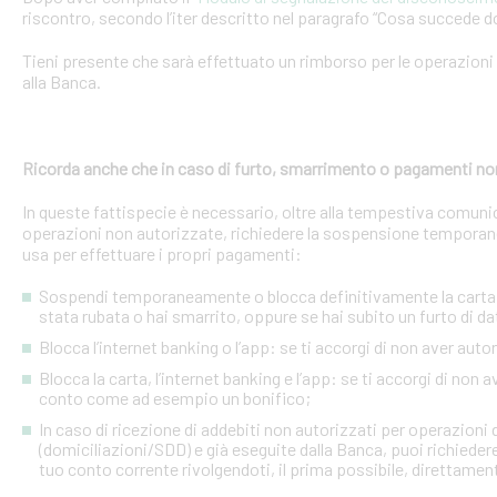
riscontro, secondo l’iter descritto nel paragrafo “Cosa succede d
Tieni presente che sarà effettuato un rimborso per le operazion
alla Banca.
Ricorda anche che in caso di furto, smarrimento o pagamenti no
In queste fattispecie è necessario, oltre alla tempestiva comuni
operazioni non autorizzate, richiedere la sospensione temporanea o
usa per effettuare i propri pagamenti:
Sospendi temporaneamente o blocca definitivamente la carta: s
stata rubata o hai smarrito, oppure se hai subito un furto di dat
Blocca l’internet banking o l’app: se ti accorgi di non aver a
Blocca la carta, l’internet banking e l’app: se ti accorgi di non 
conto come ad esempio un bonifico;
In caso di ricezione di addebiti non autorizzati per operazioni
(domiciliazioni/SDD) e già eseguite dalla Banca, puoi richieder
tuo conto corrente rivolgendoti, il prima possibile, direttamente 