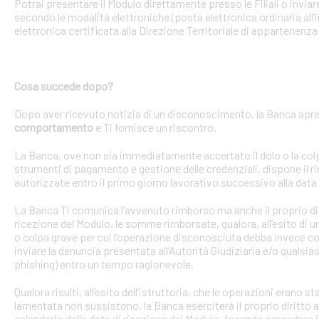
Potrai presentare il Modulo direttamente presso le Filiali o invi
secondo le modalità elettroniche (posta elettronica ordinaria all’i
elettronica certificata alla Direzione Territoriale di appartenenza 
Cosa succede dopo?
Dopo aver ricevuto notizia di un disconoscimento, la Banca apre 
comportamento
e Ti fornisce un riscontro.
La Banca, ove non sia immediatamente accertato il dolo o la colpa 
strumenti di pagamento e gestione delle credenziali, dispone il
autorizzate entro il primo giorno lavorativo successivo alla data 
La Banca Ti comunica l’avvenuto rimborso ma anche il proprio dirit
ricezione del Modulo, le somme rimborsate, qualora, all’esito di 
o colpa grave per cui l’operazione disconosciuta debba invece con
inviare la denuncia presentata all’Autorità Giudiziaria e/o qualsias
phishing) entro un tempo ragionevole.
Qualora risulti, all’esito dell’istruttoria, che le operazioni erano
lamentata non sussistono, la Banca eserciterà il proprio diritto ad
calendario dalla data di ricezione del Modulo, facendo precedere 