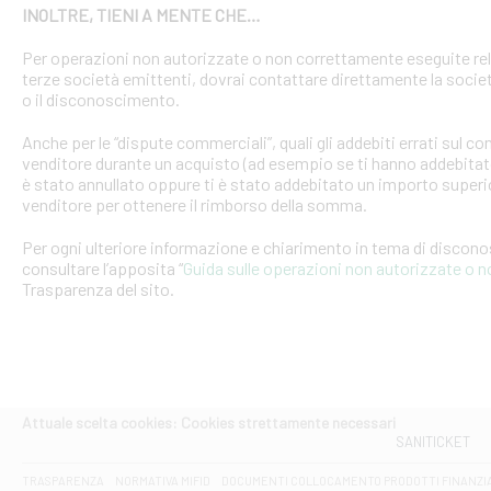
INOLTRE, TIENI A MENTE CHE…
Per operazioni non autorizzate o non correttamente eseguite rel
terze società emittenti, dovrai contattare direttamente la soci
o il disconoscimento.
Anche per le “dispute commerciali”, quali gli addebiti errati sul 
venditore durante un acquisto (ad esempio se ti hanno addebitato
è stato annullato oppure ti è stato addebitato un importo superio
venditore per ottenere il rimborso della somma.
Per ogni ulteriore informazione e chiarimento in tema di discon
consultare l’apposita “
Guida sulle operazioni non autorizzate o 
Trasparenza del sito.
Attuale scelta cookies: Cookies strettamente necessari
SANITICKET
TRASPARENZA
NORMATIVA MIFID
DOCUMENTI COLLOCAMENTO PRODOTTI FINANZI