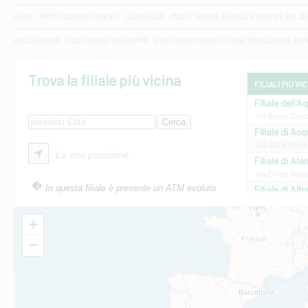
DAC6
IMPOSTAZIONI COOKIES
SICUREZZA
PSD2
NUOVE REGOLE EUROPEE SUL D
SUCCESSIONI
SOSTENIBILITA' GRUPPO
DISCONOSCIMENTO DI UNA OPERAZIONE DI 
Trova la filiale più vicina
FILIALI PIÙ VI
Filiale dell'A
Via Beato Cesid
Filiale di Ac
VIA SALENTO 42
La mia posizione
Filiale di Ala
Via Errico Ruggi
In questa filiale è presente un ATM evoluto
Filiale di Al
Via Roma, 13 - 
Filiale di Al
+
VIA VITTORIO V
−
Filiale di Am
STATALE 18/17 
Filiale di An
C.SO VITTORIO 
Filiale di And