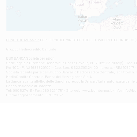
VIALE CRISPI 50
Filiale di Ars
Viale San Franc
Filiale di Asc
Via Napoli - As
Filiale di At
FONDO DI GARANZIA
PER LE PMI DEL MINISTERO DELLO SVILUPPO ECONOMICO (
Contrada Piana 
Gruppo Mediocredito Centrale
Filiale di At
Corso Elio Adria
BdM BANCA Società per azioni
Filiale di Ave
Sede legale e Direzione Generale in Corso Cavour, 19 - 70122 BARI (Italy) - Cod.
IVA MCC - P. IVA 16868201001 - Cap. Soc. € 622.303.241,00 int. vers. - REA 105047 -
VIA PARTENIO 4
Società facente parte del Gruppo Bancario Mediocredito Centrale, iscritto al n. 10
Filiale di Av
MedioCredito Centrale-Banca del Mezzogiorno S.p.A.
La Banca iscritta all'Albo delle Banche presso la Banca d'ltalia, autorizzata per le
VIA F. SAPORITO
Fondo Nazionale di Garanzia.
Filiale di Av
Tel: 080 5274 111 - Fax: 080 5274 751 - Sito web: www.bdmbanca.it - Info: info@b
Piazza Torlonia
Ultimo aggiornamento: 10/01/2023
Filiale di Avi
PIAZZA E. GIAN
Filiale di Bai
VIA G. LIPPIELL
Filiale di Bar
CORSO VITTORIO