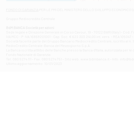
Via Napoli - As
Filiale di At
FONDO DI GARANZIA
PER LE PMI DEL MINISTERO DELLO SVILUPPO ECONOMICO (
Contrada Piana 
Gruppo Mediocredito Centrale
Filiale di At
Corso Elio Adria
BdM BANCA Società per azioni
Filiale di Ave
Sede legale e Direzione Generale in Corso Cavour, 19 - 70122 BARI (Italy) - Cod.
IVA MCC - P. IVA 16868201001 - Cap. Soc. € 622.303.241,00 int. vers. - REA 105047 -
VIA PARTENIO 4
Società facente parte del Gruppo Bancario Mediocredito Centrale, iscritto al n. 10
Filiale di Av
MedioCredito Centrale-Banca del Mezzogiorno S.p.A.
La Banca iscritta all'Albo delle Banche presso la Banca d'ltalia, autorizzata per le
VIA F. SAPORITO
Fondo Nazionale di Garanzia.
Filiale di Av
Tel: 080 5274 111 - Fax: 080 5274 751 - Sito web: www.bdmbanca.it - Info: info@b
Piazza Torlonia
Ultimo aggiornamento: 10/01/2023
Filiale di Avi
PIAZZA E. GIAN
Filiale di Bai
VIA G. LIPPIELL
Filiale di Bar
CORSO VITTORIO
Filiale di Ba
VIALE PAPA GIOV
Filiale di Bar
VIA LEMBO 36 C
Filiale di Ba