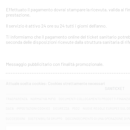
Effettuato il pagamento dovrai stampare la ricevuta, valida ai fin
prestazione.
Il servizio è attivo 24 ore su 24 tutti i giorni dell’anno.
Ti informiamo che il pagamento online del ticket sanitario potreb
seconda delle disposizioni ricevute dalla struttura sanitaria di ri
Messaggio pubblicitario con finalità promozionale.
Attuale scelta cookies: Cookies strettamente necessari
SANITICKET
TRASPARENZA
NORMATIVA MIFID
DOCUMENTI COLLOCAMENTO PRODOTTI FINANZI
DAC6
IMPOSTAZIONI COOKIES
SICUREZZA
PSD2
NUOVE REGOLE EUROPEE SUL D
SUCCESSIONI
SOSTENIBILITA' GRUPPO
DISCONOSCIMENTO DI UNA OPERAZIONE DI 