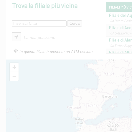
Trova la filiale più vicina
FILIALI PIÙ VI
Filiale dell'A
Via Beato Cesid
Filiale di Ac
VIA SALENTO 42
La mia posizione
Filiale di Ala
Via Errico Ruggi
In questa filiale è presente un ATM evoluto
Filiale di Al
Via Roma, 13 - 
Filiale di Al
+
VIA VITTORIO V
−
Filiale di Am
STATALE 18/17 
Filiale di An
C.SO VITTORIO 
Filiale di And
VIALE CRISPI 50
Filiale di Ars
Viale San Franc
Filiale di Asc