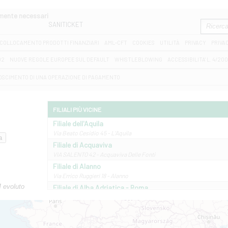
amente necessari
SANITICKET
COLLOCAMENTO PRODOTTI FINANZIARI
AML-CFT
COOKIES
UTILITÀ
PRIVACY
PRIVA
D2
NUOVE REGOLE EUROPEE SUL DEFAULT
WHISTLEBLOWING
ACCESSIBILITA' L. 4/20
OSCIMENTO DI UNA OPERAZIONE DI PAGAMENTO
FILIALI PIÙ VICINE
Filiale dell'Aquila
Via Beato Cesidio 45 - L'Aquila
Filiale di Acquaviva
VIA SALENTO 42 - Acquaviva Delle Fonti
Filiale di Alanno
Via Errico Ruggieri 18 - Alanno
M evoluto
Filiale di Alba Adriatica - Roma
Via Roma, 13 - Alba Adriatica
Filiale di Altamura
VIA VITTORIO VENETO 79/81 A - Altamura