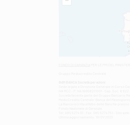
−
FONDO DI GARANZIA
PER LE PMI DEL MINISTE
Gruppo Mediocredito Centrale
BdM BANCA Società per azioni
Sede legale e Direzione Generale in Corso Cavo
IVA MCC - P. IVA 16868201001 - Cap. Soc. € 622.3
Società facente parte del Gruppo Bancario Medio
MedioCredito Centrale-Banca del Mezzogiorno
La Banca iscritta all'Albo delle Banche presso l
Fondo Nazionale di Garanzia.
Tel: 080 5274 111 - Fax: 080 5274 751 - Sito w
Ultimo aggiornamento: 10/01/2023