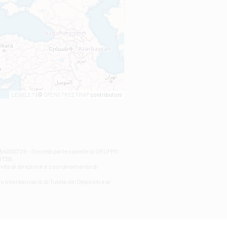
LEAFLET
| ©
OPENSTREETMAP
contributors
00254030729 - Società partecipante al GRUPPO
AlT3B.
ività di direzione e coordinamento di
o Interbancario di Tutela dei Depositi e al