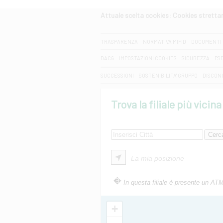
Attuale scelta cookies: Cookies strett
CERCA
TRASPARENZA
NORMATIVA MIFID
DOCUMENTI 
DAC6
IMPOSTAZIONI COOKIES
SICUREZZA
PS
SUCCESSIONI
SOSTENIBILITA' GRUPPO
DISCON
Trova la filiale più vicina
La mia posizione
In questa filiale è presente un AT
+