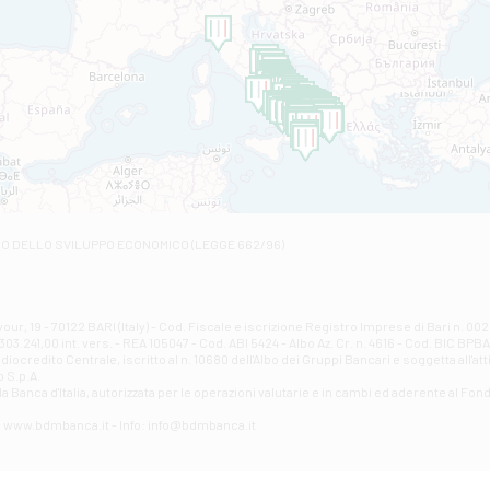
Filiale di Amantea
STATALE 18/17 - Amantea
Filiale di Andretta
C.SO VITTORIO VENETO 8 - Andretta
Filiale di Andria 1 - Crispi
VIALE CRISPI 50/A - Andria
Filiale di Arsita
Viale San Francesco 6/b - Arsita
Filiale di Ascoli Piceno
Via Napoli - Ascoli Piceno
Filiale di Atessa
RO DELLO SVILUPPO ECONOMICO (LEGGE 662/96)
Contrada Piana La Fara - Via per Piazzano snc - Atessa
Filiale di Atri - Corso Adriano
Corso Elio Adriano, 1 - Atri
Filiale di Avellino - Partenio
ur, 19 - 70122 BARI (Italy) - Cod. Fiscale e iscrizione Registro Imprese di Bari n. 
03.241,00 int. vers. - REA 105047 - Cod. ABI 5424 - Albo Az. Cr. n. 4616 - Cod. BIC BPB
VIA PARTENIO 48 - Avellino
credito Centrale, iscritto al n. 10680 dell'Albo dei Gruppi Bancari e soggetta all'att
Filiale di Aversa
 S.p.A.
a Banca d'ltalia, autorizzata per le operazioni valutarie e in cambi ed aderente al Fond
VIA F. SAPORITO, 27/A - Aversa
Filiale di Avezzano - Piazza Torlonia
eb: www.bdmbanca.it - Info: info@bdmbanca.it
Piazza Torlonia - Avezzano
Filiale di Avigliano
PIAZZA E. GIANTURCO 49 - Avigliano