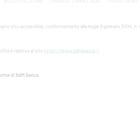
INVESTOR RELATIONS
COMUNICATI STAMPA E NEWS
LAVORA CON NOI
prio sito accessibile, conformemente alla legge 9 gennaio 2004, n. 
ilità è relativa al sito
https://www.bdmbanca.it
aforme di BdM Banca