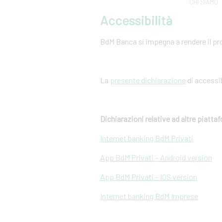
CHI SIAMO
Accessibilità
BdM Banca si impegna a rendere il pro
La
presente dichiarazione
di accessib
Dichiarazioni relative ad altre piatt
Internet banking BdM Privati
App BdM Privati – Android version
App BdM Privati – IOS version
Internet banking BdM Imprese