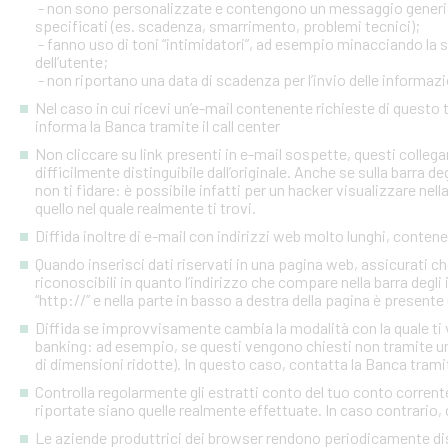
- non sono personalizzate e contengono un messaggio generico
specificati (es. scadenza, smarrimento, problemi tecnici);
- fanno uso di toni “intimidatori”, ad esempio minacciando la
dell’utente;
- non riportano una data di scadenza per l’invio delle informazi
Nel caso in cui ricevi un’e-mail contenente richieste di quest
informa la Banca tramite il call center
Non cliccare su link presenti in e-mail sospette, questi colleg
difficilmente distinguibile dall’originale. Anche se sulla barra de
non ti fidare: è possibile infatti per un hacker visualizzare nell
quello nel quale realmente ti trovi.
Diffida inoltre di e-mail con indirizzi web molto lunghi, contenen
Quando inserisci dati riservati in una pagina web, assicurati c
riconoscibili in quanto l’indirizzo che compare nella barra degl
“http://” e nella parte in basso a destra della pagina è presente
Diffida se improvvisamente cambia la modalità con la quale ti v
banking: ad esempio, se questi vengono chiesti non tramite un
di dimensioni ridotte). In questo caso, contatta la Banca tramite
Controlla regolarmente gli estratti conto del tuo conto corrente 
riportate siano quelle realmente effettuate. In caso contrario, c
Le aziende produttrici dei browser rendono periodicamente disp