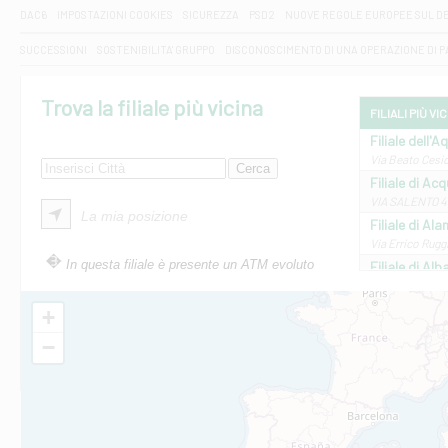
DAC6
IMPOSTAZIONI COOKIES
SICUREZZA
PSD2
NUOVE REGOLE EUROPEE SUL D
SUCCESSIONI
SOSTENIBILITA' GRUPPO
DISCONOSCIMENTO DI UNA OPERAZIONE DI 
Trova la filiale più vicina
FILIALI PIÙ VI
Filiale dell'A
Via Beato Cesid
Filiale di Ac
VIA SALENTO 42
La mia posizione
Filiale di Ala
Via Errico Ruggi
In questa filiale è presente un ATM evoluto
Filiale di Al
Via Roma, 13 - 
Filiale di Al
+
VIA VITTORIO V
−
Filiale di Am
STATALE 18/17 
Filiale di An
C.SO VITTORIO 
Filiale di And