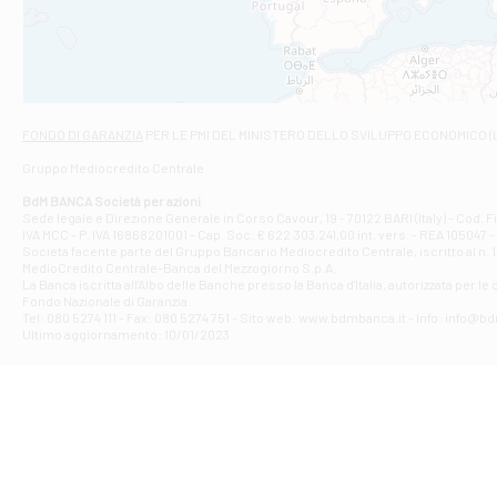
VIALE CRISPI 50
Filiale di Ars
Viale San Franc
Filiale di Asc
Via Napoli - As
Filiale di At
FONDO DI GARANZIA
PER LE PMI DEL MINISTERO DELLO SVILUPPO ECONOMICO (
Contrada Piana 
Gruppo Mediocredito Centrale
Filiale di At
Corso Elio Adria
BdM BANCA Società per azioni
Filiale di Ave
Sede legale e Direzione Generale in Corso Cavour, 19 - 70122 BARI (Italy) - Cod.
IVA MCC - P. IVA 16868201001 - Cap. Soc. € 622.303.241,00 int. vers. - REA 105047 -
VIA PARTENIO 4
Società facente parte del Gruppo Bancario Mediocredito Centrale, iscritto al n. 10
Filiale di Av
MedioCredito Centrale-Banca del Mezzogiorno S.p.A.
La Banca iscritta all'Albo delle Banche presso la Banca d'ltalia, autorizzata per le
VIA F. SAPORITO
Fondo Nazionale di Garanzia.
Filiale di Av
Tel: 080 5274 111 - Fax: 080 5274 751 - Sito web: www.bdmbanca.it - Info: info@b
Piazza Torlonia
Ultimo aggiornamento: 10/01/2023
Filiale di Avi
PIAZZA E. GIAN
Filiale di Bai
VIA G. LIPPIELL
Filiale di Bar
CORSO VITTORIO