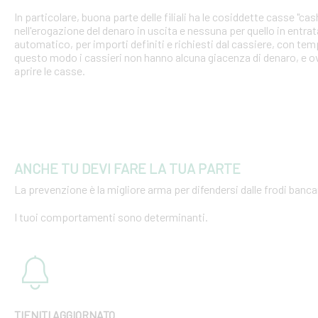
In particolare, buona parte delle filiali ha le cosiddette casse "cash
nell'erogazione del denaro in uscita e nessuna per quello in entra
automatico, per importi definiti e richiesti dal cassiere, con tempi
questo modo i cassieri non hanno alcuna giacenza di denaro, e o
aprire le casse.
ANCHE TU DEVI FARE LA TUA PARTE
La prevenzione è la migliore arma per difendersi dalle frodi bancar
I tuoi comportamenti sono determinanti.
TIENITI AGGIORNATO