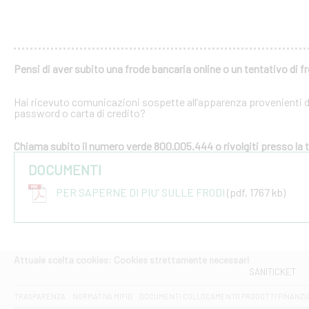
Pensi di aver subito una frode bancaria online o un tentativo di f
Hai ricevuto comunicazioni sospette all’apparenza provenienti dal
password o carta di credito?
Chiama subito il numero verde 800.005.444 o rivolgiti presso la tu
DOCUMENTI
PER SAPERNE DI PIU' SULLE FRODI
(pdf, 1767 kb)
Attuale scelta cookies: Cookies strettamente necessari
SANITICKET
TRASPARENZA
NORMATIVA MIFID
DOCUMENTI COLLOCAMENTO PRODOTTI FINANZI