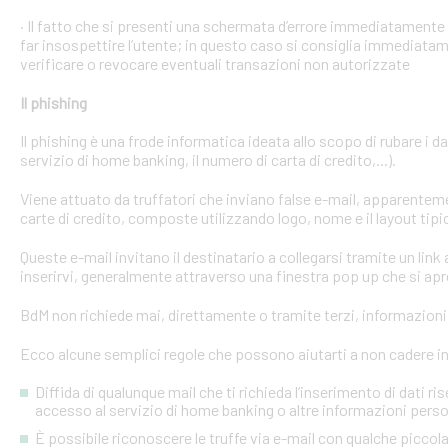
· Il fatto che si presenti una schermata d’errore immediatament
far insospettire l’utente; in questo caso si consiglia immediatame
verificare o revocare eventuali transazioni non autorizzate
Il phishing
Il phishing è una frode informatica ideata allo scopo di rubare i d
servizio di home banking, il numero di carta di credito,...).
Viene attuato da truffatori che inviano false e-mail, apparente
carte di credito, composte utilizzando logo, nome e il layout tipi
Queste e-mail invitano il destinatario a collegarsi tramite un link a
inserirvi, generalmente attraverso una finestra pop up che si apre
BdM non richiede mai, direttamente o tramite terzi, informazioni p
Ecco alcune semplici regole che possono aiutarti a non cadere in 
Diffida di qualunque mail che ti richieda l’inserimento di dati ri
accesso al servizio di home banking o altre informazioni perso
È possibile riconoscere le truffe via e-mail con qualche picco