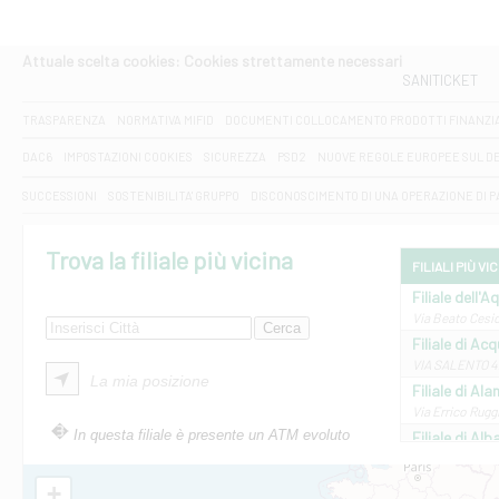
Attuale scelta cookies: Cookies strettamente necessari
SANITICKET
TRASPARENZA
NORMATIVA MIFID
DOCUMENTI COLLOCAMENTO PRODOTTI FINANZI
DAC6
IMPOSTAZIONI COOKIES
SICUREZZA
PSD2
NUOVE REGOLE EUROPEE SUL D
SUCCESSIONI
SOSTENIBILITA' GRUPPO
DISCONOSCIMENTO DI UNA OPERAZIONE DI 
Trova la filiale più vicina
FILIALI PIÙ VI
Filiale dell'A
Via Beato Cesid
Filiale di Ac
VIA SALENTO 42
La mia posizione
Filiale di Ala
Via Errico Ruggi
In questa filiale è presente un ATM evoluto
Filiale di Al
Via Roma, 13 - 
Filiale di Al
+