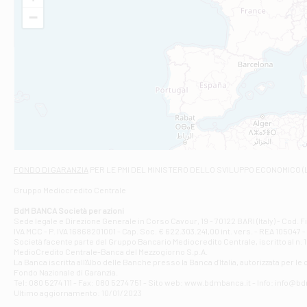
VIA VITTORIO V
−
Filiale di Am
STATALE 18/17 
Filiale di An
C.SO VITTORIO 
Filiale di And
VIALE CRISPI 50
Filiale di Ars
Viale San Franc
Filiale di Asc
Via Napoli - As
Filiale di At
FONDO DI GARANZIA
PER LE PMI DEL MINISTERO DELLO SVILUPPO ECONOMICO (
Contrada Piana 
Gruppo Mediocredito Centrale
Filiale di At
Corso Elio Adria
BdM BANCA Società per azioni
Filiale di Ave
Sede legale e Direzione Generale in Corso Cavour, 19 - 70122 BARI (Italy) - Cod.
IVA MCC - P. IVA 16868201001 - Cap. Soc. € 622.303.241,00 int. vers. - REA 105047 -
VIA PARTENIO 4
Società facente parte del Gruppo Bancario Mediocredito Centrale, iscritto al n. 10
Filiale di Av
MedioCredito Centrale-Banca del Mezzogiorno S.p.A.
La Banca iscritta all'Albo delle Banche presso la Banca d'ltalia, autorizzata per le
VIA F. SAPORITO
Fondo Nazionale di Garanzia.
Filiale di Av
Tel: 080 5274 111 - Fax: 080 5274 751 - Sito web: www.bdmbanca.it - Info: info@b
Piazza Torlonia
Ultimo aggiornamento: 10/01/2023