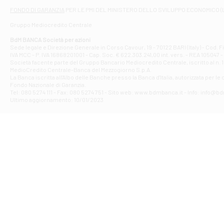
Filiale di At
FONDO DI GARANZIA
PER LE PMI DEL MINISTERO DELLO SVILUPPO ECONOMICO (
Contrada Piana 
Gruppo Mediocredito Centrale
Filiale di At
Corso Elio Adria
BdM BANCA Società per azioni
Filiale di Ave
Sede legale e Direzione Generale in Corso Cavour, 19 - 70122 BARI (Italy) - Cod.
IVA MCC - P. IVA 16868201001 - Cap. Soc. € 622.303.241,00 int. vers. - REA 105047 -
VIA PARTENIO 4
Società facente parte del Gruppo Bancario Mediocredito Centrale, iscritto al n. 10
Filiale di Av
MedioCredito Centrale-Banca del Mezzogiorno S.p.A.
La Banca iscritta all'Albo delle Banche presso la Banca d'ltalia, autorizzata per le
VIA F. SAPORITO
Fondo Nazionale di Garanzia.
Filiale di Av
Tel: 080 5274 111 - Fax: 080 5274 751 - Sito web: www.bdmbanca.it - Info: info@b
Piazza Torlonia
Ultimo aggiornamento: 10/01/2023
Filiale di Avi
PIAZZA E. GIAN
Filiale di Bai
VIA G. LIPPIELL
Filiale di Bar
CORSO VITTORIO
Filiale di Ba
VIALE PAPA GIOV
Filiale di Bar
VIA LEMBO 36 C
Filiale di Ba