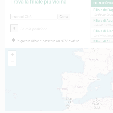
Trova la filiale più vicina
FILIALI PIÙ VI
Filiale dell'A
Via Beato Cesid
Filiale di Ac
VIA SALENTO 42
La mia posizione
Filiale di Ala
Via Errico Ruggi
In questa filiale è presente un ATM evoluto
Filiale di Al
Via Roma, 13 - 
Filiale di Al
+
VIA VITTORIO V
−
Filiale di Am
STATALE 18/17 
Filiale di An
C.SO VITTORIO 
Filiale di And
VIALE CRISPI 50
Filiale di Ars
Viale San Franc
Filiale di Asc
Via Napoli - As