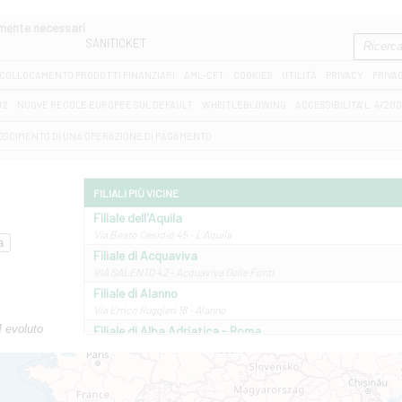
amente necessari
SANITICKET
COLLOCAMENTO PRODOTTI FINANZIARI
AML-CFT
COOKIES
UTILITÀ
PRIVACY
PRIVA
D2
NUOVE REGOLE EUROPEE SUL DEFAULT
WHISTLEBLOWING
ACCESSIBILITA' L. 4/20
OSCIMENTO DI UNA OPERAZIONE DI PAGAMENTO
FILIALI PIÙ VICINE
Filiale dell'Aquila
Via Beato Cesidio 45 - L'Aquila
Filiale di Acquaviva
VIA SALENTO 42 - Acquaviva Delle Fonti
Filiale di Alanno
Via Errico Ruggieri 18 - Alanno
M evoluto
Filiale di Alba Adriatica - Roma
Via Roma, 13 - Alba Adriatica
Filiale di Altamura
VIA VITTORIO VENETO 79/81 A - Altamura