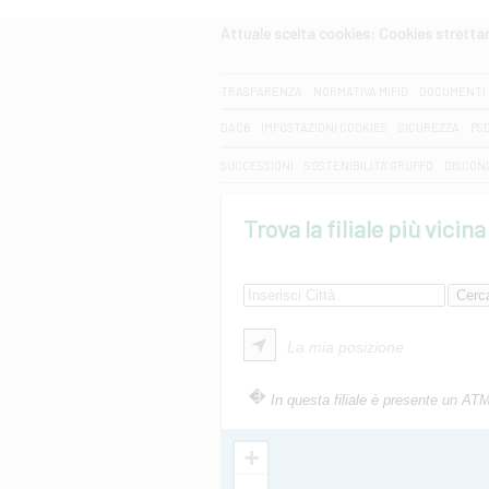
Attuale scelta cookies: Cookies strett
CERCA
TRASPARENZA
NORMATIVA MIFID
DOCUMENTI 
DAC6
IMPOSTAZIONI COOKIES
SICUREZZA
PS
SUCCESSIONI
SOSTENIBILITA' GRUPPO
DISCON
Trova la filiale più vicina
La mia posizione
In questa filiale è presente un AT
+