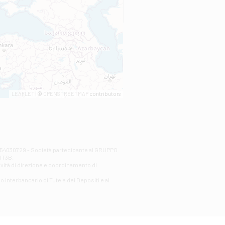
LEAFLET
| ©
OPENSTREETMAP
contributors
00254030729 - Società partecipante al GRUPPO
AlT3B.
ività di direzione e coordinamento di
o Interbancario di Tutela dei Depositi e al