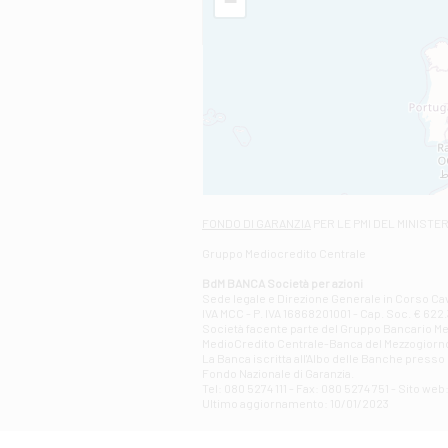
−
FONDO DI GARANZIA
PER LE PMI DEL MINISTE
Gruppo Mediocredito Centrale
BdM BANCA Società per azioni
Sede legale e Direzione Generale in Corso Cavo
IVA MCC - P. IVA 16868201001 - Cap. Soc. € 622.3
Società facente parte del Gruppo Bancario Medio
MedioCredito Centrale-Banca del Mezzogiorno
La Banca iscritta all'Albo delle Banche presso l
Fondo Nazionale di Garanzia.
Tel: 080 5274 111 - Fax: 080 5274 751 - Sito w
Ultimo aggiornamento: 10/01/2023